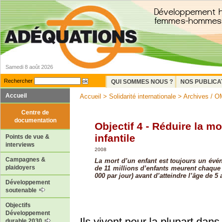
Samedi 8 août 2026
Rechercher
QUI SOMMES NOUS ?
NOS PUBLICA
Accueil
Accueil
>
Solidarité internationale
>
Archives / O
Centre de
documentation
Objectif 4 - Réduire la mo
infantile
Points de vue &
interviews
2008
Campagnes &
La mort d’un enfant est toujours un évé
plaidoyers
de 11 millions d’enfants meurent chaque 
000 par jour) avant d’atteindre l’âge de 5 
Développement
soutenable
Objectifs
Développement
Ils vivent pour la plupart da
durable 2030