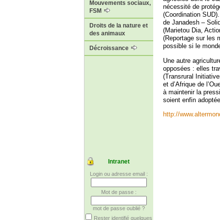
Mouvements sociaux,
nécessité de protég
FSM
(Coordination SUD).
de Janadesh – Solida
Droits de la nature et
(Marietou Dia, Act
des animaux
(Reportage sur les m
possible si le monde
Décroissance
Une autre agricultur
opposées : elles tr
(Transrural Initiat
et d’Afrique de l’Ou
à maintenir la press
soient enfin adopté
http://www.altermon
Intranet
Login ou adresse email :
Mot de passe :
mot de passe oublié ?
Rester identifié quelques