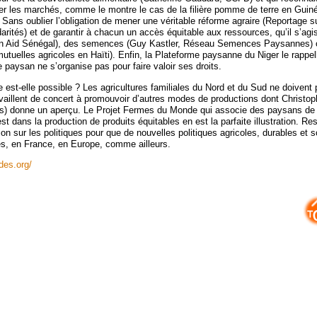
er les marchés, comme le montre le cas de la filière pomme de terre en Guin
 Sans oublier l’obligation de mener une véritable réforme agraire (Reportage s
rités) et de garantir à chacun un accès équitable aux ressources, qu’il s’agis
ion Aid Sénégal), des semences (Guy Kastler, Réseau Semences Paysannes) o
utuelles agricoles en Haïti). Enfin, la Plateforme paysanne du Niger le rappell
 paysan ne s’organise pas pour faire valoir ses droits.
e est-elle possible ? Les agricultures familiales du Nord et du Sud ne doivent 
availlent de concert à promouvoir d’autres modes de productions dont Christo
ives) donne un aperçu. Le Projet Fermes du Monde qui associe des paysans d
est dans la production de produits équitables en est la parfaite illustration. Re
ion sur les politiques pour que de nouvelles politiques agricoles, durables et so
es, en France, en Europe, comme ailleurs.
des.org/