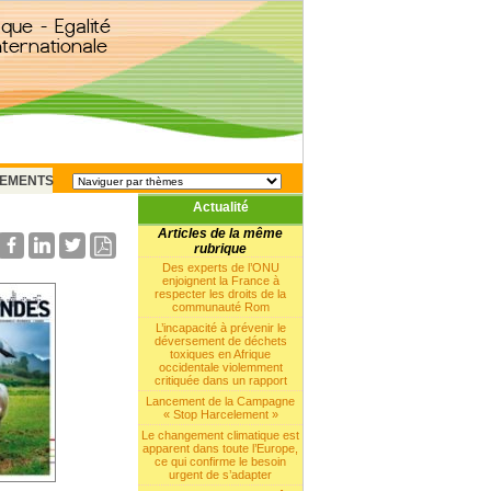
EMENTS
Actualité
Articles de la même
rubrique
Des experts de l’ONU
enjoignent la France à
respecter les droits de la
communauté Rom
L’incapacité à prévenir le
déversement de déchets
toxiques en Afrique
occidentale violemment
critiquée dans un rapport
Lancement de la Campagne
« Stop Harcelement »
Le changement climatique est
apparent dans toute l’Europe,
ce qui confirme le besoin
urgent de s’adapter