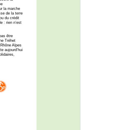
ée
ur la marche
se de la terre
u du crédit
e : rien n’est
pas être
phe Tréhet
e Rhône Alpes
ste aujourd’hui
lidaires,