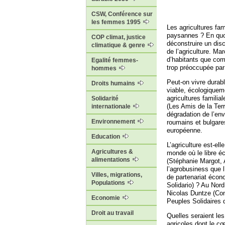
CSW, Conférence sur
les femmes 1995
Les agricultures fam
paysannes ? En quoi
COP climat, justice
déconstruire un disc
climatique & genre
de l’agriculture. Ma
d’habitants que compt
Egalité femmes-
trop préoccupée par 
hommes
Peut-on vivre durabl
Droits humains
viable, écologiquem
agricultures familia
Solidarité
(Les Amis de la Terr
internationale
dégradation de l’en
Environnement
roumains et bulgare
européenne.
Education
L’agriculture est-ell
Agricultures &
monde où le libre é
alimentations
(Stéphanie Margot, 
l’agrobusiness que l
Villes, migrations,
de partenariat écon
Populations
Solidario) ? Au Nor
Nicolas Duntze (Con
Economie
Peuples Solidaires 
Droit au travail
Quelles seraient les
agricoles dont le c