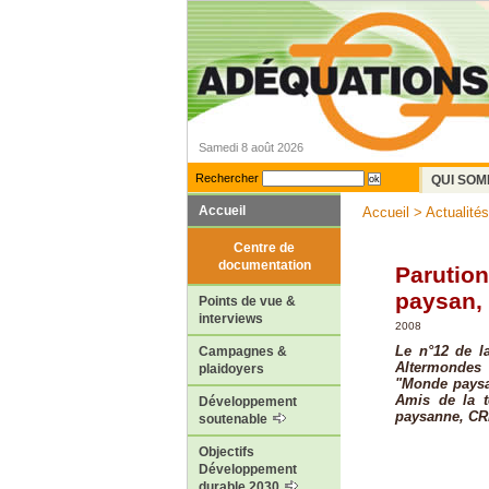
Samedi 8 août 2026
Rechercher
QUI SOM
Accueil
Accueil
>
Actualités
Centre de
documentation
Parutio
paysan, 
Points de vue &
interviews
2008
Le n°12 de la
Campagnes &
Altermondes
plaidoyers
"Monde paysan
Amis de la t
Développement
paysanne, CRI
soutenable
Objectifs
Développement
durable 2030