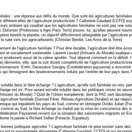
iliales : une réponse aux défis du monde. Que sont les agricultures familiales
 différent-elles de l’agriculture productiviste ? Catherine Gaudard (CCFD) e
ours ambiant qui voudrait que les agricultures familiales ne sont pas une solu
rc Dufumier (Professeur à Agro Paris Tech) prouve, lui, qu’elles peuvent nourrir
era bientôt la planète, un objectif difficilement atteignable par l’agriculture p
la ruée vers les agrocarburants (Christian Berdot, Les Amis de la Terre)
ement de l’agriculture familiale ? Pour être durable, l’agriculture doit être é
ent et socialement soutenable. Laurent Levard (Artisans du Monde) explique e
les produisent aussi de la valeur ajoutée. Tout dépend comment on la définit.
e) démontre, elle, que la soit disant compétitivité de l’agriculture productivist
vironnement. Enfin, Geneviève Savigny (Confédération paysanne) a rencontr
s qui témoignent des bouleversements induits par l’entrée de leur pays dans l
e soluble dans le libre échange ? L’agriculture, qu’elle soit familiale ou non, par
change est roi. Pour autant est-elle soluble dans les politiques mises en œuv
Artisans du Monde) ? Quid de l’Union européenne, dont la PAC sert davantag
’agriculture familiale (Samuel Féret, Réseau Agriculture Durable) et qui négo
omique qui inquiètent les pays du Sud, comme en témoigne Ovidio Julian (Fre
d comme au Sud, le libre échange se traduit par la mise en concurrence des tra
fédération Paysanne) revient sur la situation des saisonniers migrants en Eu
donne la parole à Richard Sellan (Fenacle, Equateur).
 bonnes politiques agricoles ? L’agriculture familiale ne peut exister sans des 
œur est la souveraineté alimentaire (Catherine Gaudard, CCFD) et qui reconnai