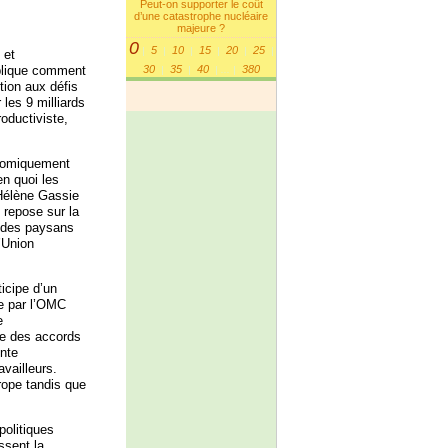
Peut-on supporter le coût
d’une catastrophe nucléaire
majeure ?
0
5
10
15
20
25
|
|
|
|
|
|
 et
30
35
40
380
xplique comment
|
|
|
...
|
tion aux défis
 les 9 milliards
roductiviste,
conomiquement
n quoi les
 Hélène Gassie
e repose sur la
é des paysans
’Union
ticipe d’un
re par l’OMC
e
cie des accords
nte
vailleurs.
rope tandis que
politiques
ssent la