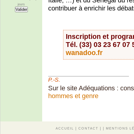
Italie, …) et du Sénégal du r
jours
contribuer à enrichir les débat
Inscription et progra
Tél. (33) 03 23 67 07 
wanadoo.fr
P.-S.
Sur le site Adéquations : cons
hommes et genre
|
| |
ACCUEIL
CONTACT
MENTIONS L