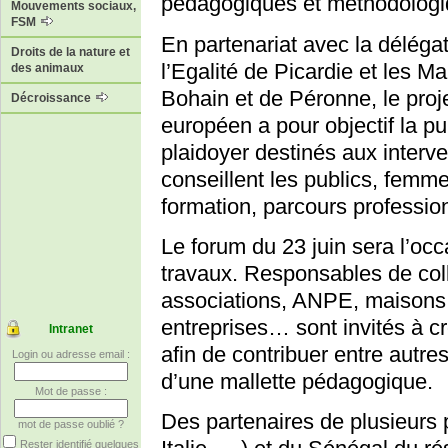
pédagogiques et méthodologi
Mouvements sociaux,
FSM
En partenariat avec la déléga
Droits de la nature et
l’Egalité de Picardie et les M
des animaux
Bohain et de Péronne, le proje
Décroissance
européen a pour objectif la pu
plaidoyer destinés aux inter
conseillent les publics, fem
formation, parcours professio
Le forum du 23 juin sera l’occ
travaux. Responsables de colle
associations, ANPE, maisons 
entreprises… sont invités à cro
Intranet
afin de contribuer entre autre
Login ou adresse email :
d’une mallette pédagogique.
Mot de passe :
Des partenaires de plusieurs
mot de passe oublié ?
Rester identifié quelques