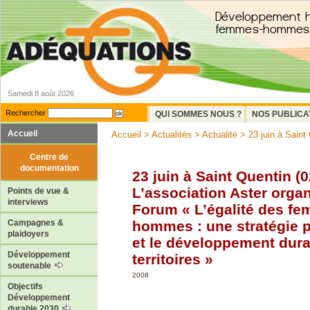
Samedi 8 août 2026
Rechercher
QUI SOMMES NOUS ?
NOS PUBLICA
Accueil
Accueil
>
Actualités
>
Actualité
> 23 juin à Saint Q
Centre de
documentation
23 juin à Saint Quentin (0
L’association Aster orga
Points de vue &
interviews
Forum « L’égalité des fe
hommes : une stratégie p
Campagnes &
plaidoyers
et le développement dur
Développement
territoires »
soutenable
2008
Objectifs
Développement
durable 2030