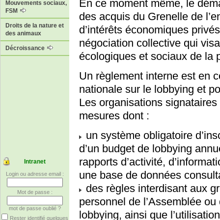
En ce moment même, le déman
Mouvements sociaux,
FSM
des acquis du Grenelle de l’
Droits de la nature et
d’intérêts économiques privés
des animaux
négociation collective qui visai
Décroissance
écologiques et sociaux de la 
Un règlement interne est en c
nationale sur le lobbying et po
Les organisations signataires
mesures dont :
un système obligatoire d’insc
d’un budget de lobbying annuel
rapports d’activité, d’informat
Intranet
une base de données consulta
Login ou adresse email :
des règles interdisant aux g
Mot de passe :
personnel de l’Assemblée ou d
mot de passe oublié ?
lobbying, ainsi que l’utilisatio
Rester identifié quelques