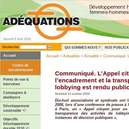
Samedi 8 août 2026
Rechercher
QUI SOMMES NOUS ?
NOS PUBLICA
Accueil
Accueil
>
Actualités
>
Actualité
> Communiqué. L’A
Centre de
documentation
Communiqué. L’Appel cit
l’encadrement et la tran
Points de vue &
interviews
lobbying est rendu publi
Campagnes &
Vendredi 10 octobre 2008
plaidoyers
Dix-huit associations et syndicats ont 
2008, lors d’une conférence de presse à 
Développement
à Paris, un « Appel citoyen pour un
soutenable
transparence des activités de lobbyi
instances de décision publiques ».
Objectifs
Développement
durable 2030