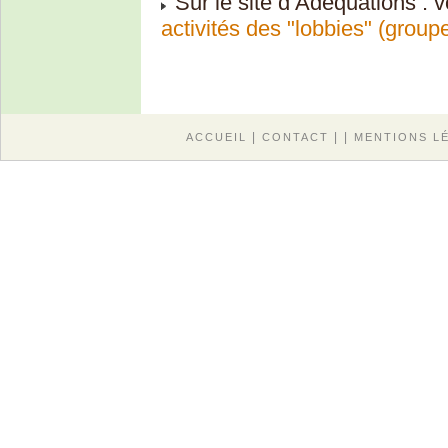
Sur le site d’Adéquations : v
activités des "lobbies" (groupe
|
| |
ACCUEIL
CONTACT
MENTIONS L