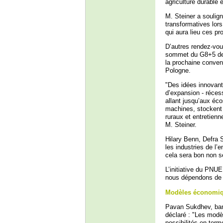
agriculture durable e
M. Steiner a soulign
transformatives lor
qui aura lieu ces p
D’autres rendez-vous
sommet du G8+5 dema
la prochaine conven
Pologne.
"Des idées innovante
d’expansion - réces
allant jusqu’aux éco
machines, stockent l
ruraux et entretienn
M. Steiner.
Hilary Benn, Defra S
les industries de l’
cela sera bon non s
L’initiative du PNU
nous dépendons de l’e
Modèles économique
Pavan Sukdhev, ban
déclaré : "Les modè
possibilités en term