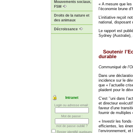
Mouvements sociaux,
« A mesure que les i
FSM
l’économie brune d’
Droits de la nature et
L’initiative reçoit 
des animaux
national, disposant 
Décroissance
Le rapport est publ
Sydney (Australie), 
Soutenir l’E
durable
Communiqué de l’ON
Dans une déclaratio
incidence sur le dé
que « l’actuelle cr
plaident pour le dé
Intranet
C’est ’’uni dans l’a
et directeur exécut
Login ou adresse email :
faveur d’une transit
fournir de multiple
Mot de passe :
« Investir les fond
efficientes, les éne
mot de passe oublié ?
l’environnement, et
Rester identifié quelques