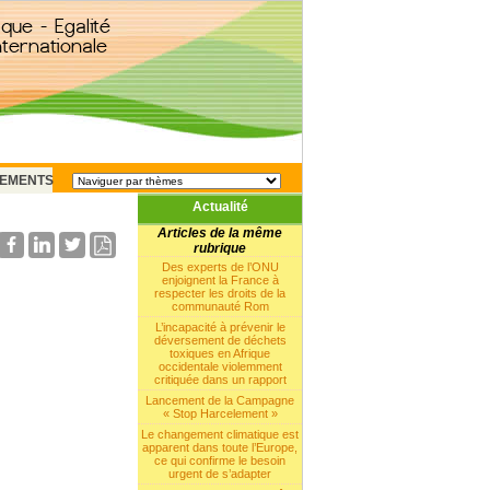
EMENTS
Actualité
Articles de la même
rubrique
Des experts de l’ONU
enjoignent la France à
respecter les droits de la
communauté Rom
L’incapacité à prévenir le
déversement de déchets
toxiques en Afrique
occidentale violemment
critiquée dans un rapport
Lancement de la Campagne
« Stop Harcelement »
Le changement climatique est
apparent dans toute l’Europe,
ce qui confirme le besoin
urgent de s’adapter