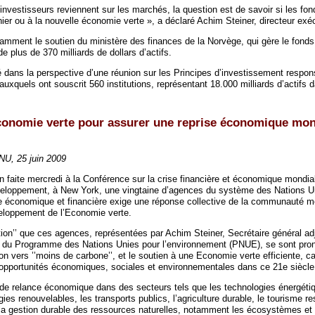
nvestisseurs reviennent sur les marchés, la question est de savoir si les fond
hier ou à la nouvelle économie verte », a déclaré Achim Steiner, directeur ex
notamment le soutien du ministère des finances de la Norvège, qui gère le fond
de plus de 370 milliards de dollars d’actifs.
ié dans la perspective d’une réunion sur les Principes d’investissement respo
auxquels ont souscrit 560 institutions, représentant 18.000 milliards d’actifs
conomie verte pour assurer une reprise économique mon
U, 25 juin 2009
n faite mercredi à la Conférence sur la crise financière et économique mondia
veloppement, à New York, une vingtaine d’agences du système des Nations U
ise économique et financière exige une réponse collective de la communauté mo
veloppement de l’Economie verte.
ction’’ que ces agences, représentées par Achim Steiner, Secrétaire général ad
if du Programme des Nations Unies pour l’environnement (PNUE), se sont pr
ion vers ’’moins de carbone’’, et le soutien à une Economie verte efficiente, c
s opportunités économiques, sociales et environnementales dans ce 21e siècle
s de relance économique dans des secteurs tels que les technologies énergéti
rgies renouvelables, les transports publics, l’agriculture durable, le tourisme 
 la gestion durable des ressources naturelles, notamment les écosystèmes et l