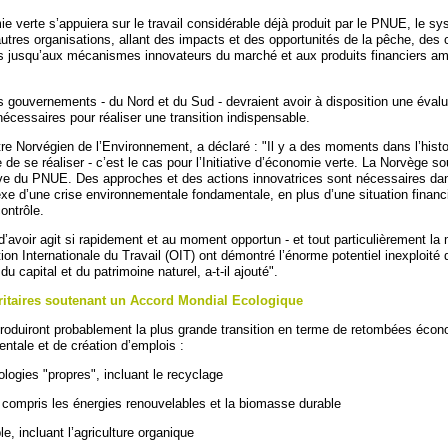
mie verte s’appuiera sur le travail considérable déjà produit par le PNUE, le s
utres organisations, allant des impacts et des opportunités de la pêche, des 
s jusqu’aux mécanismes innovateurs du marché et aux produits financiers am
s gouvernements - du Nord et du Sud - devraient avoir à disposition une éval
 nécessaires pour réaliser une transition indispensable.
re Norvégien de l’Environnement, a déclaré : "Il y a des moments dans l’histoi
de se réaliser - c’est le cas pour l’Initiative d’économie verte. La Norvège so
ative du PNUE. Des approches et des actions innovatrices sont nécessaires dan
exe d’une crise environnementale fondamentale, en plus d’une situation financ
ontrôle.
d’avoir agit si rapidement et au moment opportun - et tout particulièrement la 
on Internationale du Travail (OIT) ont démontré l’énorme potentiel inexploité 
u capital et du patrimoine naturel, a-t-il ajouté".
oritaires soutenant un Accord Mondial Ecologique
roduiront probablement la plus grande transition en terme de retombées éco
entale et de création d’emplois :
logies "propres", incluant le recyclage
y compris les énergies renouvelables et la biomasse durable
le, incluant l’agriculture organique