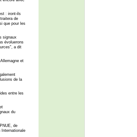
 : iront-ils
traitera de
i que pour les
s signaux
us évoluerons
urces", a dit
l’Allemagne et
également
usions de la
ides entre les
et
ignaux du
du PNUE, de
 Internationale