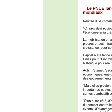
Le PNUE lanc
mondiaux
Reprise d’un commun
"Un new deal écolog
l’économie et la cr
La mobilisation et 
propres et des infras
croissance, pour co
L’appel a été lancé 
Unies pour l’Enviro
historique pour réal
Achim Steiner, Secr
économiques, énergét
des gouvernements à
"Mais elles provien
importantes et plus
sur les combustibles
"D’un autre côté, 
du combat contre le
éventail d’avantage