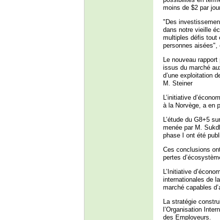
moins de $2 par jou
"Des investissements
dans notre vieille é
multiples défis tou
personnes aisées", di
Le nouveau rapport 
issus du marché aux
d’une exploitation d
M. Steiner
L’initiative d’écono
à la Norvège, a en p
L’étude du G8+5 su
menée par M. Sukdhe
phase I ont été publ
Ces conclusions ont
pertes d’écosystèmes
L’Initiative d’économ
internationales de l
marché capables d’a
La stratégie constru
l’Organisation Inter
des Employeurs.