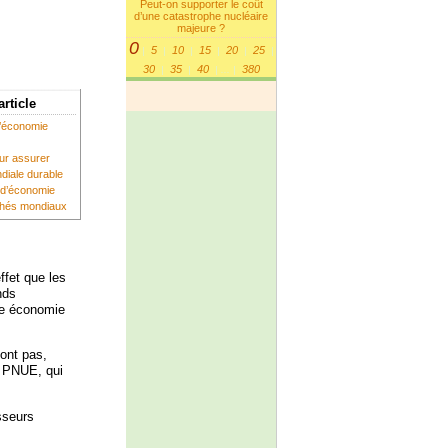
Peut-on supporter le coût
d’une catastrophe nucléaire
majeure ?
0
5
10
15
20
25
|
|
|
|
|
|
30
35
40
380
|
|
|
...
|
article
l’économie
our assurer
diale durable
e d’économie
rchés mondiaux
fet que les
nds
une économie
font pas,
du PNUE, qui
sseurs