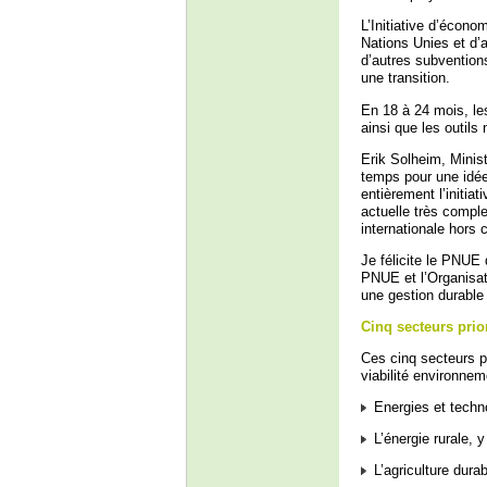
L’Initiative d’écono
Nations Unies et d’a
d’autres subvention
une transition.
En 18 à 24 mois, le
ainsi que les outils
Erik Solheim, Minist
temps pour une idée 
entièrement l’initi
actuelle très compl
internationale hors c
Je félicite le PNUE 
PNUE et l’Organisati
une gestion durable d
Cinq secteurs pri
Ces cinq secteurs p
viabilité environnem
Energies et techno
L’énergie rurale, 
L’agriculture durab