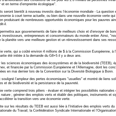
r et en terme d’empreinte écologique".
 seront bientôt à nouveau investis dans l’économie mondiale - La question est
conomie à court terme actuelle, ou bien dans une nouvelle économie verte qui 
t en produisant de nombreuses opportunités économiques pour les pauvres ains
t-il.
permettra aux gouvernements de faire de meilleurs choix et d’envoyer de bon
 investisseurs, entrepreneurs et consommateurs du monde entier. Ainsi, "no
e la planète vers une meilleure gestion et un réinvestissement dans ses resso
mie verte, qui a coûté environ 4 millions de $ à la Commission Européenne, à 
artie été initiée à la demande du G8+5 il y a deux ans.
r les sciences économiques des écosystèmes et de la biodiversité (TEEB), 
v, et financée par la Commission Européenne et l’Allemagne, dont les concl
iées en mai dernier lors de la Convention sur la Diversité Biologique à Bonn.
 souligné l’ampleur des pertes économiques "usuelles" et montré de liens sol
 et de biodiversité et la persistance de la pauvreté.
ie verte comprend trois piliers - évaluer et intégrer les possibilités nationales 
a nature ; générer des emplois verts et établir des politiques, instruments et s
ccélérer la transition vers une économie verte.
ite sur les résultats du TEEB est aussi liée à l’Initiative des emplois verts 
nationale du Travail, la Confédération Syndicale Internationale et l’Organisation