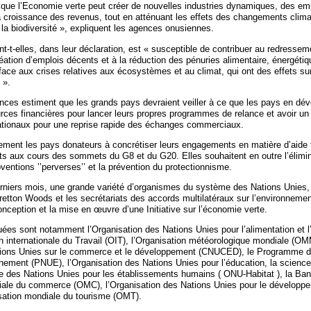
on que l’Economie verte peut créer de nouvelles industries dynamiques, des em
la croissance des revenus, tout en atténuant les effets des changements clima
e la biodiversité », expliquent les agences onusiennes.
t-t-elles, dans leur déclaration, est « susceptible de contribuer au redressem
ation d’emplois décents et à la réduction des pénuries alimentaire, énergétiq
face aux crises relatives aux écosystèmes et au climat, qui ont des effets sur
 ».
gences estiment que les grands pays devraient veiller à ce que les pays en d
rces financières pour lancer leurs propres programmes de relance et avoir u
ationaux pour une reprise rapide des échanges commerciaux.
lement les pays donateurs à concrétiser leurs engagements en matière d’aide 
s aux cours des sommets du G8 et du G20. Elles souhaitent en outre l’élimin
entions ’’perverses’’ et la prévention du protectionnisme.
erniers mois, une grande variété d’organismes du système des Nations Unies
Bretton Woods et les secrétariats des accords multilatéraux sur l’environnemen
nception et la mise en œuvre d’une Initiative sur l’économie verte.
ées sont notamment l’Organisation des Nations Unies pour l’alimentation et l’
n internationale du Travail (OIT), l’Organisation météorologique mondiale (OM
ions Unies sur le commerce et le développement (CNUCED), le Programme d
nement (PNUE), l’Organisation des Nations Unies pour l’éducation, la science 
 des Nations Unies pour les établissements humains ( ONU-Habitat ), la Ba
iale du commerce (OMC), l’Organisation des Nations Unies pour le développem
sation mondiale du tourisme (OMT).