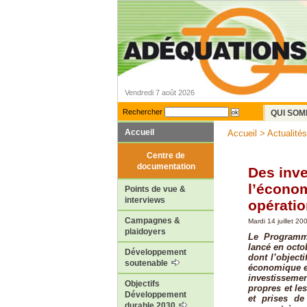
Vendredi 7 août 2026
Rechercher
QUI SOM
Accueil
Accueil
>
Actualités
Centre de
documentation
Des inve
l’économ
Points de vue &
interviews
opérati
Campagnes &
Mardi 14 juillet 20
plaidoyers
Le Programm
lancé en octo
Développement
dont l’objecti
soutenable
économique et
investissemen
Objectifs
propres et les
Développement
et prises d
durable 2030