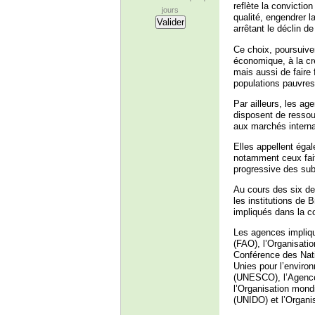
reflète la convicti
jours
qualité, engendrer 
arrêtant le déclin d
Ce choix, poursuiven
économique, à la cré
mais aussi de faire 
populations pauvres
Par ailleurs, les a
disposent de ressou
aux marchés intern
Elles appellent éga
notamment ceux fait
progressive des subv
Au cours des six d
les institutions de 
impliqués dans la co
Les agences impliqu
(FAO), l’Organisatio
Conférence des Nat
Unies pour l’environ
(UNESCO), l’Agence
l’Organisation mond
(UNIDO) et l’Organi