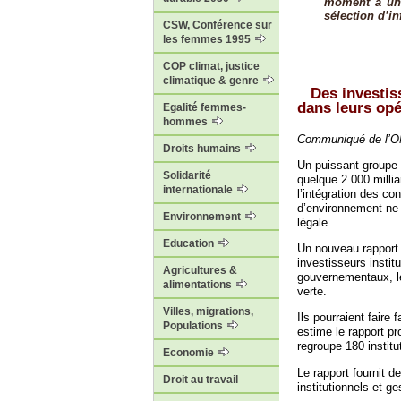
moment à un 
sélection d’in
CSW, Conférence sur
les femmes 1995
COP climat, justice
climatique & genre
Des investis
dans leurs opé
Egalité femmes-
hommes
Communiqué de l’ON
Droits humains
Un puissant groupe 
Solidarité
quelque 2.000 milli
internationale
l’intégration des co
d’environnement ne 
Environnement
légale.
Education
Un nouveau rapport
investisseurs instit
Agricultures &
gouvernementaux, le
alimentations
verte.
Villes, migrations,
Ils pourraient faire 
Populations
estime le rapport pro
regroupe 180 institu
Economie
Le rapport fournit d
Droit au travail
institutionnels et ge