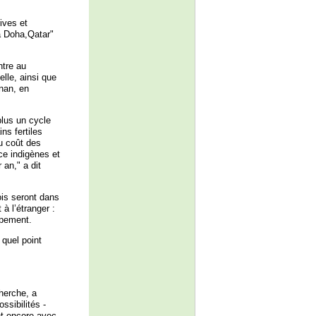
ives et
à Doha,Qatar"
ntre au
lle, ainsi que
nan, en
plus un cycle
ns fertiles
du coût des
ce indigènes et
 an," a dit
ois seront dans
à l’étranger :
ppement.
 quel point
herche, a
ssibilités -
nt encore avec