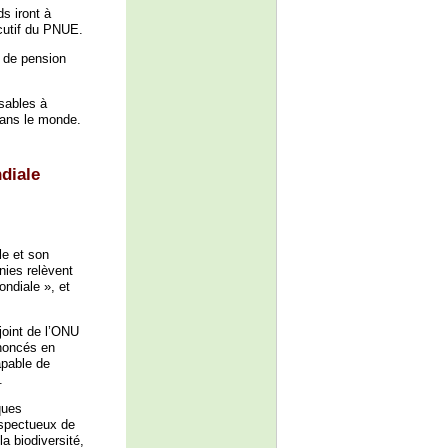
s iront à
écutif du PNUE.
s de pension
nsables à
 dans le monde.
diale
le et son
nies relèvent
ndiale », et
joint de l’ONU
ononcés en
apable de
.
ques
respectueux de
a biodiversité,