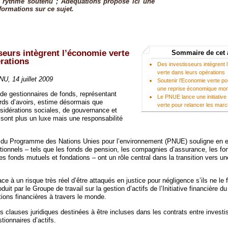
rythme soutenu ; Adéquations propose ici une
formations sur ce sujet.
seurs intègrent l’économie verte
Sommaire de cet 
rations
Des investisseurs intègrent 
verte dans leurs opérations
U, 14 juillet 2009
Soutenir l’Economie verte p
une reprise économique mon
de gestionnaires de fonds, représentant
Le PNUE lance une initiativ
ards d’avoirs, estime désormais que
verte pour relancer les ma
nsidérations sociales, de gouvernance et
sont plus un luxe mais une responsabilité
 du Programme des Nations Unies pour l’environnement (PNUE) souligne en ef
utionnels – tels que les fonds de pension, les compagnies d’assurance, les fo
s fonds mutuels et fondations – ont un rôle central dans la transition vers 
face à un risque très réel d’être attaqués en justice pour négligence s’ils ne le 
duit par le Groupe de travail sur la gestion d’actifs de l’Initiative financière 
tions financières à travers le monde.
es clauses juridiques destinées à être incluses dans les contrats entre investi
stionnaires d’actifs.