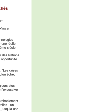
chés
e".
elancer
chnologies
r une réelle
ème siècle.
me des Nations
 opportunité
: "Les crises
 d’un échec
jours plus
e l’excessive
probablement
elles - un
, jusqu’à une