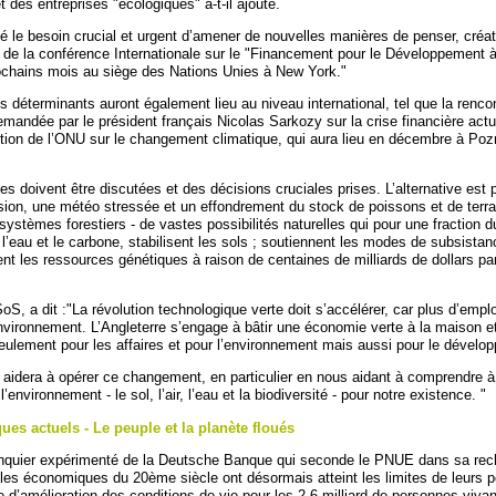
t des entreprises "écologiques" a-t-il ajouté.
é le besoin crucial et urgent d’amener de nouvelles manières de penser, créat
s de la conférence Internationale sur le "Financement pour le Développement 
rochains mois au siège des Nations Unies à New York."
 déterminants auront également lieu au niveau international, tel que la renco
ndée par le président français Nicolas Sarkozy sur la crise financière actue
tion de l’ONU sur le changement climatique, qui aura lieu en décembre à Poz
s doivent être discutées et des décisions cruciales prises. L’alternative est 
sion, une météo stressée et un effondrement du stock de poissons et de terrai
systèmes forestiers - de vastes possibilités naturelles qui pour une fraction 
’eau et le carbone, stabilisent les sols ; soutiennent les modes de subsistan
ent les ressources génétiques à raison de centaines de milliards de dollars par
oS, a dit :"La révolution technologique verte doit s’accélérer, car plus d’empl
environnement. L’Angleterre s’engage à bâtir une économie verte à la maison et 
eulement pour les affaires et pour l’environnement mais aussi pour le dévelo
E aidera à opérer ce changement, en particulier en nous aidant à comprendre à
nvironnement - le sol, l’air, l’eau et la biodiversité - pour notre existence. "
s actuels - Le peuple et la planète floués
quier expérimenté de la Deutsche Banque qui seconde le PNUE dans sa rec
les économiques du 20ème siècle ont désormais atteint les limites de leurs po
e d’amélioration des conditions de vie pour les 2.6 milliard de personnes viva