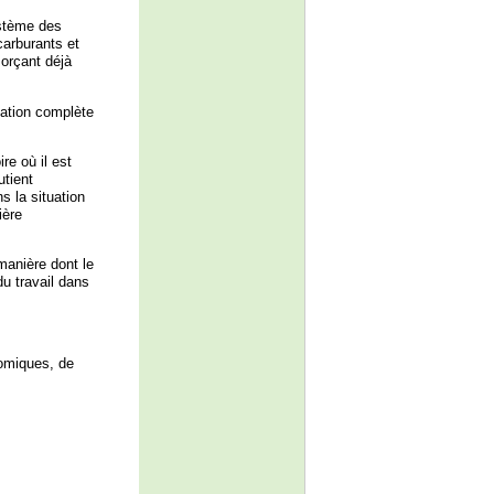
ystème des
carburants et
orçant déjà
uation complète
re où il est
utient
s la situation
ière
manière dont le
du travail dans
nomiques, de