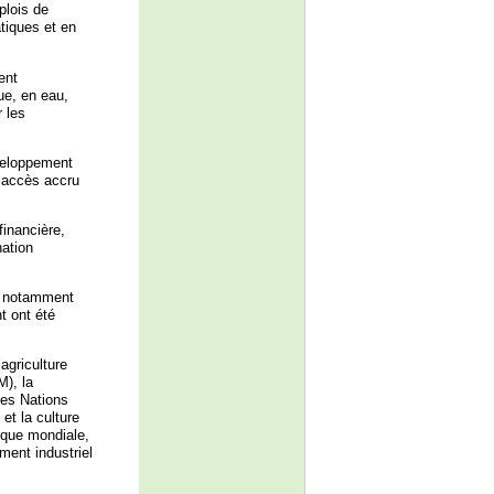
plois de
tiques et en
ent
ue, en eau,
 les
éveloppement
n accès accru
financière,
ation
, notamment
t ont été
agriculture
M), la
es Nations
et la culture
nque mondiale,
ent industriel