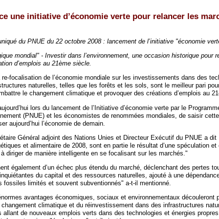
e une initiative d’économie verte pour relancer les mar
iqué du PNUE du 22 octobre 2008 : lancement de l’initiative "économie vert
ique mondial" - Investir dans l’environnement, une occasion historique pour r
éation d’emplois au 21ème siècle.
la re-focalisation de l’économie mondiale sur les investissements dans des te
tructures naturelles, telles que les forêts et les sols, sont le meilleur pari pou
mbattre le changement climatique et provoquer des créations d’emplois au 21
aujourd’hui lors du lancement de l’Initiative d’économie verte par le Program
nnement (PNUE) et les économistes de renommées mondiales, de saisir cette
iser aujourd’hui l’économie de demain.
étaire Général adjoint des Nations Unies et Directeur Exécutif du PNUE a dit 
iques et alimentaire de 2008, sont en partie le résultat d’une spéculation et
 diriger de manière intelligente en se focalisant sur les marchés."
nent également d’un échec plus étendu du marché, déclenchant des pertes tou
 inquiétantes du capital et des ressources naturelles, ajouté à une dépendanc
 fossiles limités et souvent subventionnés" a-t-il mentionné.
d’énormes avantages économiques, sociaux et environnementaux découleront 
 changement climatique et du réinvestissement dans des infrastructures natur
s allant de nouveaux emplois verts dans des technologies et énergies propres