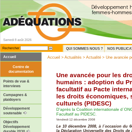
Samedi 8 août 2026
Rechercher
QUI SOMMES NOUS ?
NOS PUBLICA
Accueil
Accueil
>
Actualités
>
Actualité
> Une avancée pou
Centre de
documentation
Une avancée pour les dro
humains : adoption du P
Points de vue &
interviews
facultatif au Pacte intern
les droits économiques, 
Campagnes &
plaidoyers
culturels (PIDESC)
Développement
D’après la Coalition internationale d´ON
soutenable
Facultatif au PIDESC.
Vendredi 12 décembre 2008
Objectifs
Le 10 décembre 2008, à l´occasion du 6
Développement
la Déclaration Universelle des Droits de
durable 2030