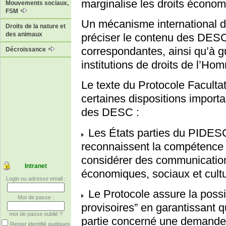
marginalise les droits économi
Mouvements sociaux,
FSM
Un mécanisme international d
Droits de la nature et
des animaux
préciser le contenu des DESC 
correspondantes, ainsi qu’à gui
Décroissance
institutions de droits de l’Ho
Le texte du Protocole Facultat
certaines dispositions import
des DESC :
Les États parties du PIDESC
reconnaissent la compétence
considérer des communications
Intranet
économiques, sociaux et cult
Login ou adresse email :
Le Protocole assure la poss
Mot de passe :
provisoires” en garantissant q
mot de passe oublié ?
partie concerné une demande 
Rester identifié quelques