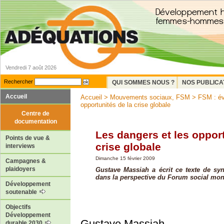
Vendredi 7 août 2026
Rechercher
QUI SOMMES NOUS ?
NOS PUBLICA
Accueil
Accueil
>
Mouvements sociaux, FSM
>
FSM : év
opportunités de la crise globale
Centre de
documentation
Les dangers et les opport
Points de vue &
crise globale
interviews
Dimanche 15 février 2009
Campagnes &
plaidoyers
Gustave Massiah a écrit ce texte de syn
dans la perspective du Forum social mond
Développement
soutenable
Objectifs
Développement
Gustave Massiah
durable 2030