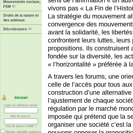
sens de l’affirmation « un au
Mouvements sociaux,
FSM
vivons pas « La Fin de l’Histoi
La stratégie du mouvement alt
Droits de la nature et
des animaux
convergence des mouvements 
Décroissance
avant la solidarité, les libert
confrontent leurs luttes, leurs 
propositions. Ils construisent 
fondée sur la diversité, les ac
« l’horizontalité » préférée à l
A travers les forums, une orie
celle de l’accès pour tous aux
construction d’une alternative
Intranet
l’ajustement de chaque sociét
Login ou adresse email :
régulation par le marché mond
imposée qui prétend que la s
Mot de passe :
organiser une société c’est la
mot de passe oublié ?
pouvons opposer la proposition
Rester identifié quelques