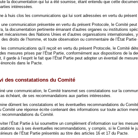
ute la documentation qui lui a été soumise, étant entendu que cette documenta
rties intéressées.
 à huis clos les communications qui lui sont adressées en vertu du présent 
 une communication présentée en vertu du présent Protocole, le Comité peut 
ra, la documentation pertinente émanant d’autres organes ou institutions spéc
t mécanismes des Nations Unies et d’autres organisations internationales, 
des droits de l’homme, et toute observation ou commentaire de l’État Partie
 les communications qu’il reçoit en vertu du présent Protocole, le Comité dét
 des mesures prises par l’État Partie, conformément aux dispositions de la de
, il garde à l’esprit le fait que l’État Partie peut adopter un éventail de mesur
s énoncés dans le Pacte.
ivi des constatations du Comité
né une communication, le Comité transmet ses constatations sur la communi
as échéant, de ses recommandations aux parties intéressées.
mine dûment les constatations et les éventuelles recommandations du Comit
u Comité une réponse écrite contenant des informations sur toute action mené
et recommandations du Comité.
iter l’État Partie à lui soumettre un complément d’information sur les mesur
atations ou à ses éventuelles recommandations, y compris, si le Comité le ju
térieurs de l’État Partie présentés au titre des articles 16 et 17 du Pacte.