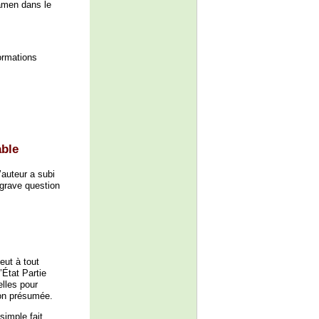
examen dans le
ormations
able
’auteur a subi
grave question
eut à tout
’État Partie
lles pour
ion présumée.
simple fait