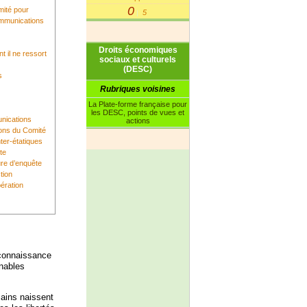
0
mité pour
5
|
ommunications
Droits économiques
t il ne ressort
sociaux et culturels
(DESC)
s
Rubriques voisines
La Plate-forme française pour
les DESC, points de vues et
nications
actions
tions du Comité
ter-étatiques
te
ure d’enquête
tion
pération
ation
tion et adhésion
econnaissance
énables
 Secrétaire
ains naissent