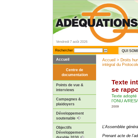
Vendredi 7 août 2026
Rechercher
QUI SOM
Accueil
Accueil
>
Droits hu
intégral du Protocole
Centre de
documentation
Texte in
Points de vue &
se rapp
interviews
Texte adopté 
Campagnes &
l’ONU A/RES/
plaidoyers
2009
Développement
soutenable
L’Assemblée généra
Objectifs
Développement
Prenant acte de l’ad
durable 2030