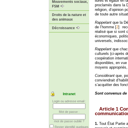
libres et égaux en d
Mouvements sociaux,
proclamés dans la D
FSM
religion, d’opinion 
de toute autre situat
Droits de la nature et
des animaux
Rappelant
que la Déc
de l’homme
[
2
]
reco
Décroissance
réalisé que si sont 
économiques, politi
universels, indissoc
Rappelant
que chacu
culturels (ci-après 
coopération intern
disponibles, en vue
moyens appropriés, y
Considérant
que, pou
conviendrait d’habi
s’acquitter des fonc
Sont convenus de c
Intranet
Login ou adresse email :
Article 1 Co
Mot de passe :
communicatio
mot de passe oublié ?
1.
Tout État Partie 
Rester identifié quelques