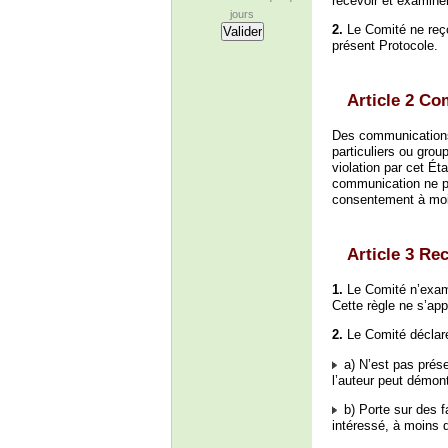
recevoir et examine
jours
2.
Le Comité ne reço
présent Protocole.
Article 2 C
Des communications 
particuliers ou group
violation par cet É
communication ne pe
consentement à moins
Article 3 Rec
1.
Le Comité n’exami
Cette règle ne s’ap
2.
Le Comité déclare
a) N’est pas prése
l’auteur peut démont
b) Porte sur des fa
intéressé, à moins q