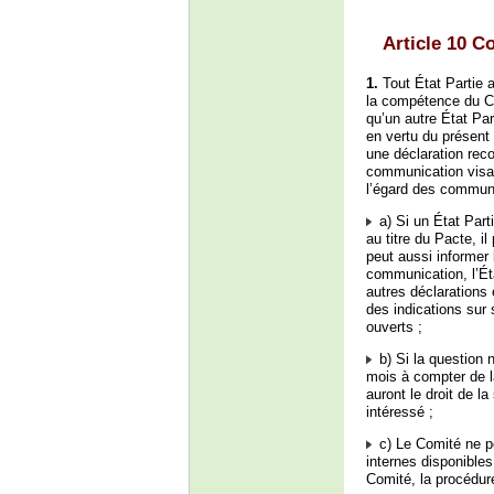
Article 10 C
1.
Tout État Partie a
la compétence du Co
qu’un autre État Pa
en vertu du présent 
une déclaration rec
communication visant
l’égard des communi
a) Si un État Part
au titre du Pacte, il
peut aussi informer 
communication, l’Éta
autres déclarations 
des indications sur
ouverts ;
b) Si la question 
mois à compter de la
auront le droit de l
intéressé ;
c) Le Comité ne pe
internes disponibles
Comité, la procédur