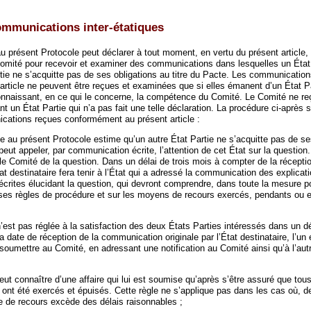
ommunications inter-étatiques
u présent Protocole peut déclarer à tout moment, en vertu du présent article, 
mité pour recevoir et examiner des communications dans lesquelles un État 
rtie ne s’acquitte pas de ses obligations au titre du Pacte. Les communicatio
article ne peuvent être reçues et examinées que si elles émanent d’un État Par
onnaissant, en ce qui le concerne, la compétence du Comité. Le Comité ne re
 un État Partie qui n’a pas fait une telle déclaration. La procédure ci-après s
cations reçues conformément au présent article :
ie au présent Protocole estime qu’un autre État Partie ne s’acquitte pas de se
 peut appeler, par communication écrite, l’attention de cet État sur la question.
le Comité de la question. Dans un délai de trois mois à compter de la réceptio
t destinataire fera tenir à l’État qui a adressé la communication des explicat
écrites élucidant la question, qui devront comprendre, dans toute la mesure pos
 ses règles de procédure et sur les moyens de recours exercés, pendants ou 
n’est pas réglée à la satisfaction des deux États Parties intéressés dans un dé
 date de réception de la communication originale par l’État destinataire, l’un e
a soumettre au Comité, en adressant une notification au Comité ainsi qu’à l’aut
ut connaître d’une affaire qui lui est soumise qu’après s’être assuré que tous
 ont été exercés et épuisés. Cette règle ne s’applique pas dans les cas où, de
e de recours excède des délais raisonnables ;