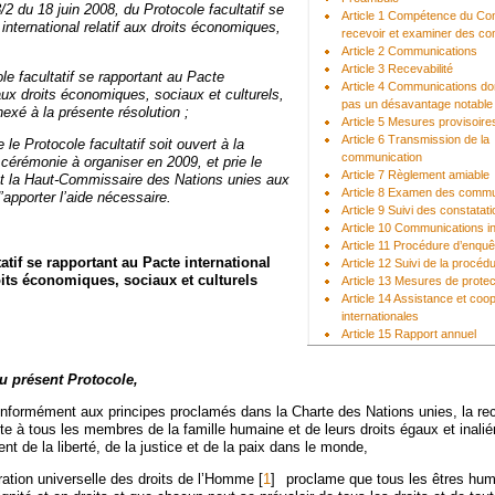
/2 du 18 juin 2008, du Protocole facultatif se
Article 1 Compétence du Co
international relatif aux droits économiques,
recevoir et examiner des c
,
Article 2 Communications
Article 3 Recevabilité
le facultatif se rapportant au Pacte
Article 4 Communications don
f aux droits économiques, sociaux et culturels,
pas un désavantage notable
nexé à la présente résolution ;
Article 5 Mesures provisoire
Article 6 Transmission de la
e Protocole facultatif soit ouvert à la
communication
 cérémonie à organiser en 2009, et prie le
Article 7 Règlement amiable
et la Haut-Commissaire des Nations unies aux
Article 8 Examen des commu
apporter l’aide nécessaire.
Article 9 Suivi des constata
Article 10 Communications in
Article 11 Procédure d’enquê
atif se rapportant au Pacte international
Article 12 Suivi de la procéd
roits économiques, sociaux et culturels
Article 13 Mesures de protec
Article 14 Assistance et coo
internationales
Article 15 Rapport annuel
Article 16 Diffusion et inform
Article 17 Signature, ratifica
au présent Protocole,
Article 18 Entrée en vigueur
Article 19 Amendements
nformément aux principes proclamés dans la Charte des Nations unies, la r
Article 20 Dénonciation
nte à tous les membres de la famille humaine et de leurs droits égaux et inali
Article 21 Notification par le
nt de la liberté, de la justice et de la paix dans le monde,
général
Article 22 Langues officielles
ation universelle des droits de l’Homme
[
1
]
proclame que tous les êtres hum