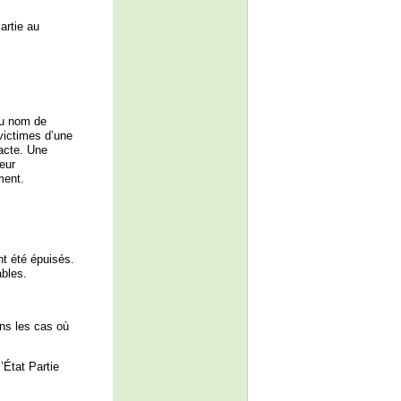
artie au
au nom de
 victimes d’une
Pacte. Une
eur
ment.
t été épuisés.
ables.
ns les cas où
’État Partie