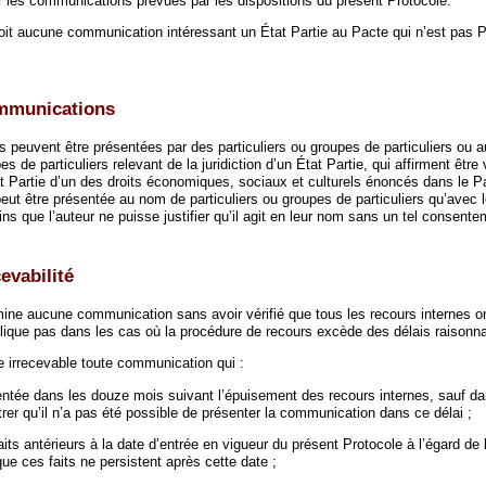
r les communications prévues par les dispositions du présent Protocole.
it aucune communication intéressant un État Partie au Pacte qui n’est pas P
ommunications
peuvent être présentées par des particuliers ou groupes de particuliers ou 
es de particuliers relevant de la juridiction d’un État Partie, qui affirment être
tat Partie d’un des droits économiques, sociaux et culturels énoncés dans le 
ut être présentée au nom de particuliers ou groupes de particuliers qu’avec l
 que l’auteur ne puisse justifier qu’il agit en leur nom sans un tel consente
evabilité
ne aucune communication sans avoir vérifié que tous les recours internes on
plique pas dans les cas où la procédure de recours excède des délais raisonn
 irrecevable toute communication qui :
ntée dans les douze mois suivant l’épuisement des recours internes, sauf da
rer qu’il n’a pas été possible de présenter la communication dans ce délai ;
its antérieurs à la date d’entrée en vigueur du présent Protocole à l’égard de l
ue ces faits ne persistent après cette date ;