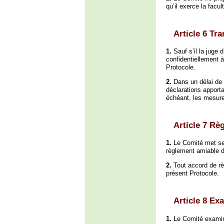
qu’il exerce la facu
Article 6 Tr
1.
Sauf s’il la juge d
confidentiellement à
Protocole.
2.
Dans un délai de s
déclarations apporta
échéant, les mesures
Article 7 Rè
1.
Le Comité met ses
règlement amiable d
2.
Tout accord de rè
présent Protocole.
Article 8 E
1.
Le Comité examine