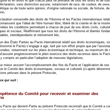
ignité et en droits et que chacun peut se prévaloir de tous les droits et de tout
éclaration, sans distinction aucune, notamment de race, de couleur, de sexe,
politique ou de toute autre opinion, d’origine nationale ou sociale, de fortune, 
ion,
laration universelle des droits de l’Homme et les Pactes internationaux relati
nnaissent que l’idéal de l’être humain libre, libéré de la crainte et de la misèr
créées les conditions permettant à chacun de jouir de ses droits civils, culture
ques et sociaux, Réaffirmant que tous les droits de l’Homme et libertés fond
iables, interdépendants et intimement liés,
n des États Parties au Pacte international relatif aux droits économiques, so
dénommé le Pacte) s’engage à agir, tant par son effort propre que par l’assista
ationales, notamment sur les plans économique et technique, au maximum de 
 d’assurer progressivement le plein exercice des droits reconnus dans le Pact
 compris en particulier l’adoption de mesures législatives,
r mieux assurer l’accomplissement des fins du Pacte et l’application de ses d
liter le Comité des droits économiques, sociaux et culturels (ci-après dénomm
tions prévues dans le présent Protocole,
e qui suit :
mpétence du Comité pour recevoir et examiner des
ns
au Pacte qui devient Partie au présent Protocole reconnaît que le Comité a 