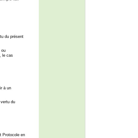
rtu du présent
s ou
, le cas
ir à un
vertu du
t Protocole en