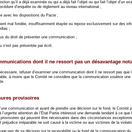
estion qu’il a déjà examinée ou qui a déjà fait l’objet ou qui fait l’objet d’un 
rocédure d’enquête ou de règlement au niveau international ;
e avec les dispositions du Pacte ;
ent mal fondée, insuffisamment étayée ou repose exclusivement sur des inf
dias ;
us du droit de présenter une communication ;
n’est pas présentée par écrit.
mmunications dont il ne ressort pas un désavantage not
nécessaire, refuser d’examiner une communication dont il ne ressort pas que l
able, à moins que le Comité ne considère que la communication soulève une 
le.
sures provisoires
’une communication et avant de prendre une décision sur le fond, le Comité p
l’urgente attention de l’État Partie intéressé une demande tendant à ce que l
provisoires qui peuvent être nécessaires dans des circonstances exceptionne
l préjudice irréparable ne soit causé à la victime ou aux victimes de la violat
uge pas de sa décision sur la recevabilité ou le fond de la communication du 