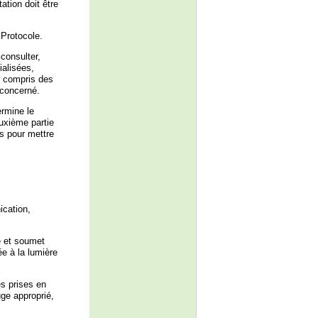
tion doit être
Protocole.
consulter,
ialisées,
y compris des
 concerné.
ermine le
uxième partie
es pour mettre
cation,
é et soumet
e à la lumière
es prises en
ge approprié,