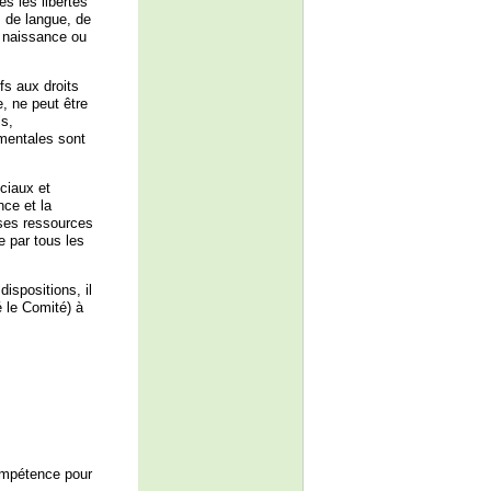
es les libertés
 de langue, de
de naissance ou
fs aux droits
e, ne peut être
ls,
amentales sont
ciaux et
nce et la
ses ressources
e par tous les
ispositions, il
é le Comité) à
compétence pour