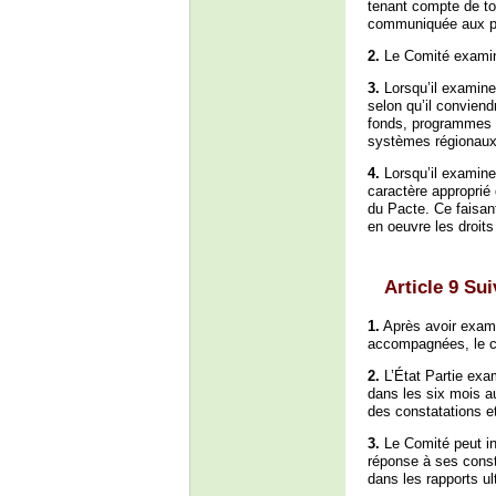
tenant compte de to
communiquée aux pa
2.
Le Comité examine
3.
Lorsqu’il examine
selon qu’il conviend
fonds, programmes e
systèmes régionaux 
4.
Lorsqu’il examine
caractère approprié
du Pacte. Ce faisant
en oeuvre les droit
Article 9 Su
1.
Après avoir exami
accompagnées, le c
2.
L’État Partie exa
dans les six mois a
des constatations 
3.
Le Comité peut inv
réponse à ses const
dans les rapports ul