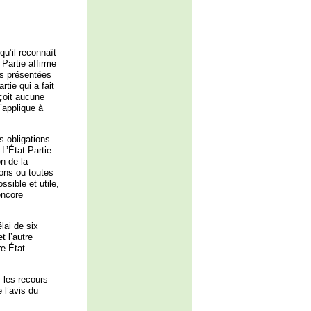
qu’il reconnaît
Partie affirme
ns présentées
tie qui a fait
çoit aucune
’applique à
s obligations
 L’État Partie
n de la
ions ou toutes
sible et utile,
encore
lai de six
t l’autre
re État
 les recours
 l’avis du