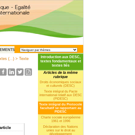
EMENTS
Introduction aux DESC,
tes (...)
> Texte
textes fondamentaux et
textes liés
Articles de la même
rubrique
Droits économiques sociaux
et culturels (DESC)
Texte intégral du Pacte
international relatif aux DESC
(PIDESC)
Texte intégral du Protocole
facultatif se rapportant au
PIDESC
Charte sociale européenne
1961 et 1996
Déclaration des Nations
article
unies sur le droit au
développement