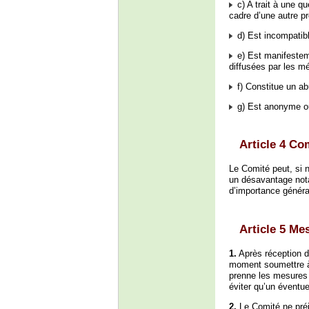
c) A trait à une qu
cadre d’une autre p
d) Est incompatibl
e) Est manifestem
diffusées par les mé
f) Constitue un ab
g) Est anonyme ou 
Article 4 Co
Le Comité peut, si 
un désavantage not
d’importance généra
Article 5 Me
1.
Après réception d
moment soumettre à 
prenne les mesures 
éviter qu’un éventue
2.
Le Comité ne préj