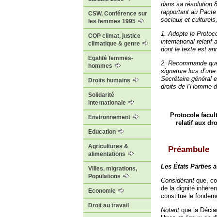
dans sa résolution 8
rapportant au Pacte 
CSW, Conférence sur
sociaux et culturels
les femmes 1995
1. Adopte le Protoco
COP climat, justice
international relati
climatique & genre
dont le texte est an
Egalité femmes-
2. Recommande que l
hommes
signature lors d’une
Secrétaire général 
Droits humains
droits de l’Homme d’
Solidarité
internationale
Protocole facult
Environnement
relatif aux d
Education
Agricultures &
Préambule
alimentations
Les États Parties 
Villes, migrations,
Populations
Considérant
que, co
de la dignité inhére
Economie
constitue le fondeme
Droit au travail
Notant
que la Déclar