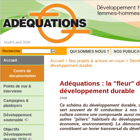
Jeudi 6 août 2026
Rechercher
QUI SOMMES NOUS ?
NOS PUBLICA
Accueil
Accueil
>
Nos projets & actions en cours
>
Dével
développement durable
Centre de
documentation
Adéquations : la "fleur" 
Points de vue &
développement durable
interviews
2008
Campagnes &
Ce schéma du développement durable, c
plaidoyers
sert souvent de fil conducteur à nos t
culture comme une composante aussi imp
Développement
autres "piliers" habituels du développe
soutenable
économie, environnement). La démocrati
constituent un levier transversal du dév
Objectifs
Développement
durable 2030