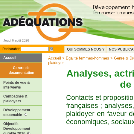
Jeudi 6 août 2026
Rechercher
QUI SOMMES NOUS ?
NOS PUBLICA
Accueil
Accueil
>
Egalité femmes-hommes
>
Genre & Dro
plaidoyer
Centre de
Analyses, actri
documentation
de
Points de vue &
interviews
Contacts et propositi
Campagnes &
plaidoyers
françaises ; analyses,
Développement
plaidoyer en faveur d
soutenable
économiques, sociaux
Objectifs
Développement
durable 2030