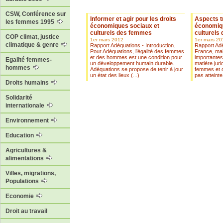
CSW, Conférence sur
Informer et agir pour les droits
Aspects t
les femmes 1995
économiques sociaux et
économiqu
culturels des femmes
culturels
COP climat, justice
1er mars 2012
1er mars 20
climatique & genre
Rapport Adéquations - Introduction.
Rapport Adé
Pour Adéquations, l’égalité des femmes
France, ma
et des hommes est une condition pour
importantes
Egalité femmes-
un développement humain durable.
matière jurid
hommes
Adéquations se propose de tenir à jour
femmes et 
un état des lieux (...)
pas atteinte 
Droits humains
Solidarité
internationale
Environnement
Education
Agricultures &
alimentations
Villes, migrations,
Populations
Economie
Droit au travail