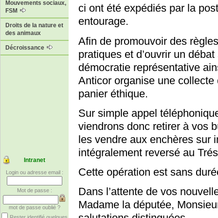
Mouvements sociaux,
ci ont été expédiés par la post
FSM
entourage.
Droits de la nature et
des animaux
Afin de promouvoir des règles
Décroissance
pratiques et d’ouvrir un débat
démocratie représentative ains
Anticor organise une collecte
panier éthique.
Sur simple appel téléphonique
viendrons donc retirer à vos 
les vendre aux enchères sur i
intégralement reversé au Trés
Intranet
Cette opération est sans durée
Login ou adresse email :
Dans l’attente de vos nouvelle
Mot de passe :
Madame la députée, Monsieur 
mot de passe oublié ?
salutations distinguées.
Rester identifié quelques