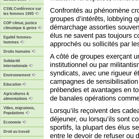
CSW, Conférence sur
Confrontés au phénomène croi
les femmes 1995
groupes d’intérêts, lobbying q
COP climat, justice
démarchage assorties souvent
climatique & genre
élus ne savent pas toujours c
Egalité femmes-
hommes
approchés ou sollicités par le
Droits humains
A côté de groupes exerçant un 
Solidarité
institutionnel ou par militan
internationale
syndicats, avec une rigueur é
Environnement
campagnes de sensibilisation e
Education
prébendes et avantages en to
Agricultures &
de banales opérations comme
alimentations
Villes, migrations,
Lorsqu’ils reçoivent des cadea
Populations
déjeuner, ou lorsqu’ils sont c
Economie
sportifs, la plupart des élus s
Droit au travail
entre le devoir de refuser ou 