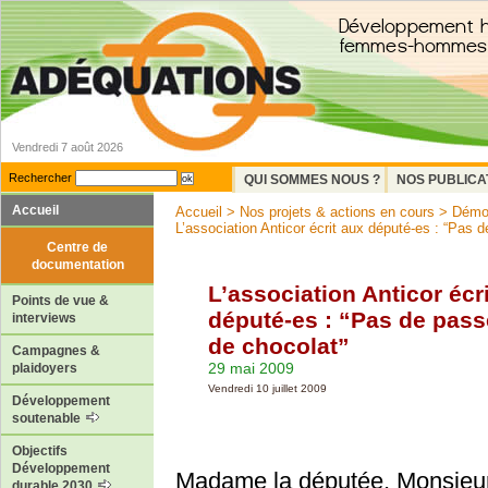
Vendredi 7 août 2026
Rechercher
QUI SOMMES NOUS ?
NOS PUBLICA
Accueil
Accueil
>
Nos projets & actions en cours
>
Démoc
L’association Anticor écrit aux député-es : “Pas de
Centre de
documentation
L’association Anticor écr
Points de vue &
député-es : “Pas de passe
interviews
de chocolat”
Campagnes &
29 mai 2009
plaidoyers
Vendredi 10 juillet 2009
Développement
soutenable
Objectifs
Développement
Madame la députée, Monsieur
durable 2030