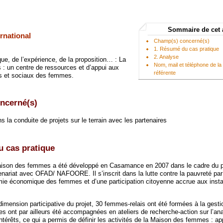
Sommaire de cet 
rnational
Champ(s) concerné(s)
1. Résumé du cas pratique
2. Analyse
ique, de l’expérience, de la proposition… : La
Nom, mail et téléphone de l
: un centre de ressources et d’appui aux
référente
s et sociaux des femmes.
ncerné(s)
ns la conduite de projets sur le terrain avec les partenaires
u cas pratique
aison des femmes a été développé en Casamance en 2007 dans le cadre du p
nariat avec OFAD/ NAFOORE. Il s’inscrit dans la lutte contre la pauvreté par 
mie économique des femmes et d’une participation citoyenne accrue aux inst
 dimension participative du projet, 30 femmes-relais ont été formées à la gesti
les ont par ailleurs été accompagnées en ateliers de recherche-action sur l’an
ntérêts, ce qui a permis de définir les activités de la Maison des femmes : ap