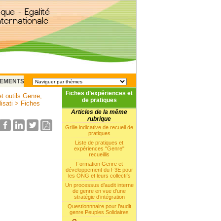
EMENTS
Fiches d’expériences et
t outils Genre,
de pratiques
isati
>
Fiches
Articles de la même
rubrique
Grille indicative de recueil de
pratiques
Liste de pratiques et
expériences "Genre"
recueillis
Formation Genre et
développement du F3E pour
les ONG et leurs collectifs
Un processus d’audit interne
de genre en vue d’une
stratégie d’intégration
Questionnnaire pour l’audit
genre Peuples Solidaires