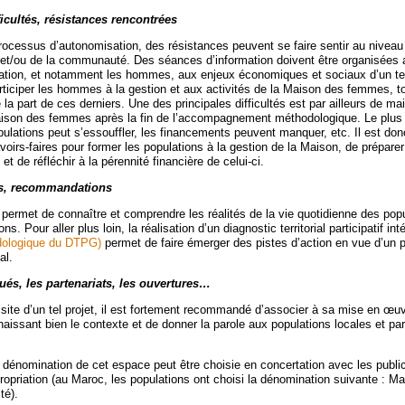
ficultés, résistances rencontrées
cessus d’autonomisation, des résistances peuvent se faire sentir au niveau
t/ou de la communauté. Des séances d’information doivent être organisées a
ulation, et notamment les hommes, aux enjeux économiques et sociaux d’un tel 
articiper les hommes à la gestion et aux activités de la Maison des femmes, to
la part de ces derniers. Une des principales difficultés est par ailleurs de mai
ison des femmes après la fin de l’accompagnement méthodologique. Le plus 
pulations peut s’essouffler, les financements peuvent manquer, etc. Il est do
voirs-faires pour former les populations à la gestion de la Maison, de prépare
, et de réfléchir à la pérennité financière de celui-ci.
s, recommandations
permet de connaître et comprendre les réalités de la vie quotidienne des popu
ns. Pour aller plus loin, la réalisation d’un diagnostic territorial participatif in
odologique du DTPG)
permet de faire émerger des pistes d’action en vue d’un 
al.
ués, les partenariats, les ouvertures…
ssite d’un tel projet, il est fortement recommandé d’associer à sa mise en œu
naissant bien le contexte et de donner la parole aux populations locales et par
la dénomination de cet espace peut être choisie en concertation avec les publ
propriation (au Maroc, les populations ont choisi la dénomination suivante : M
té).