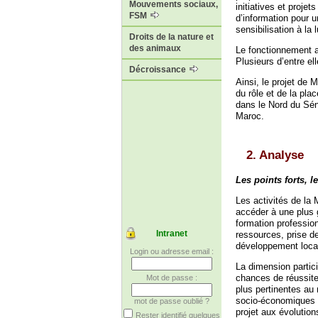
Mouvements sociaux,
initiatives et proje
FSM
d’information pour 
sensibilisation à la
Droits de la nature et
des animaux
Le fonctionnement a
Plusieurs d’entre e
Décroissance
Ainsi, le projet de
du rôle et de la pl
dans le Nord du Sén
Maroc.
2. Analyse
Les points forts, le
Les activités de la
accéder à une plus 
formation professio
Intranet
ressources, prise d
développement locau
Login ou adresse email :
La dimension partici
chances de réussite 
Mot de passe :
plus pertinentes au
socio-économiques d
mot de passe oublié ?
projet aux évolution
Rester identifié quelques