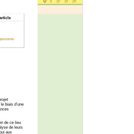
0
5
10
15
20
|
|
|
|
article
a personne
rojet
le biais d’une
ances
on de ce lieu
alyse de leurs
pui aux