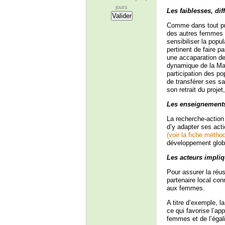
jours
Les faiblesses, dif
Comme dans tout pro
des autres femmes e
sensibiliser la pop
pertinent de faire p
une accaparation de 
dynamique de la Ma
participation des po
de transférer ses sa
son retrait du projet
Les enseignement
La recherche-action 
d’y adapter ses actio
(voir la fiche méth
développement glob
Les acteurs impliq
Pour assurer la réu
partenaire local con
aux femmes.
A titre d’exemple, 
ce qui favorise l’ap
femmes et de l’égali