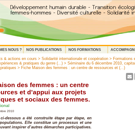
MES NOUS ?
NOS PUBLICATIONS
NOS FORMATIONS
ACCOMPAGN
ts & actions en cours
>
Solidarité internationale et coopération
>
Formations e
périences & pratiques du genre (...)
>
Séminaire du 6 décembre 2010, capital
 pratiques
> Fiche Maison des femmes : un centre de ressources et (...)
aison des femmes : un centre
urces et d’appui aux projets
ques et sociaux des femmes.
tional
embre 2010
i-dessous a été construite étape par étape, en
 populations. Elle constitue un processus et une
uvant inspirer d’autres démarches participatives.