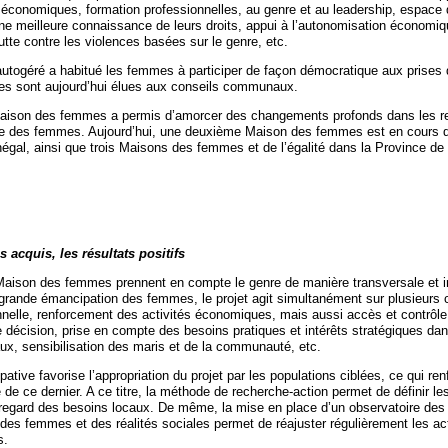
ts économiques, formation professionnelles, au genre et au leadership, espace 
une meilleure connaissance de leurs droits, appui à l’autonomisation économiqu
 lutte contre les violences basées sur le genre, etc.
utogéré a habitué les femmes à participer de façon démocratique aux prises 
lles sont aujourd’hui élues aux conseils communaux.
 Maison des femmes a permis d’amorcer des changements profonds dans les r
ace des femmes. Aujourd’hui, une deuxième Maison des femmes est en cours de
égal, ainsi que trois Maisons des femmes et de l’égalité dans la Province de
s acquis, les résultats positifs
 Maison des femmes prennent en compte le genre de manière transversale et i
grande émancipation des femmes, le projet agit simultanément sur plusieurs
nnelle, renforcement des activités économiques, mais aussi accès et contrôl
e décision, prise en compte des besoins pratiques et intérêts stratégiques dan
x, sensibilisation des maris et de la communauté, etc.
pative favorise l’appropriation du projet par les populations ciblées, ce qui ren
de ce dernier. A ce titre, la méthode de recherche-action permet de définir les
 regard des besoins locaux. De même, la mise en place d’un observatoire des
es femmes et des réalités sociales permet de réajuster régulièrement les act
s.