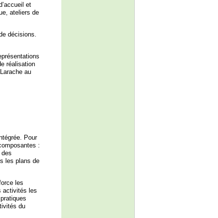
d’accueil et
e, ateliers de
de décisions.
eprésentations
 réalisation
 Larache au
ntégrée. Pour
 composantes :
e des
s les plans de
force les
 activités les
 pratiques
ivités du