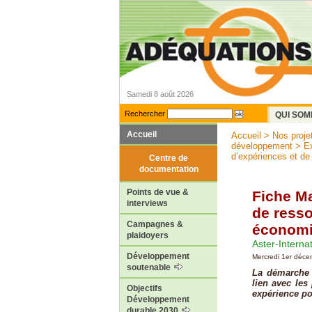
Samedi 8 août 2026
Rechercher
QUI SOM
Accueil
Accueil
>
Nos proje
développement
>
Ex
d’expériences et de
Centre de
documentation
Points de vue &
Fiche M
interviews
de resso
Campagnes &
économi
plaidoyers
Aster-Interna
Développement
Mercredi 1er déc
soutenable
La démarche c
lien avec les
Objectifs
expérience po
Développement
durable 2030