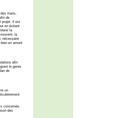
 des maris,
fin de
projet. Il est
ut en évitant
ntenir la
souvent, la
nc nécessaire
r bien en amont
lations afin
tégrant le genre
plan de
vre un
ticulièrement
ics concernés,
aison des