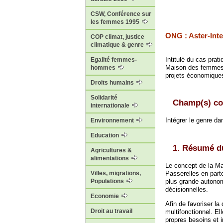
CSW, Conférence sur
les femmes 1995
ONG : Aster-Inte
COP climat, justice
climatique & genre
Intitulé du cas prat
Egalité femmes-
Maison des femmes 
hommes
projets économique
Droits humains
Solidarité
Champ(s) co
internationale
Intégrer le genre da
Environnement
Education
1. Résumé d
Agricultures &
alimentations
Le concept de la M
Passerelles en parte
Villes, migrations,
plus grande autono
Populations
décisionnelles.
Economie
Afin de favoriser la
Droit au travail
multifonctionnel. El
propres besoins et i