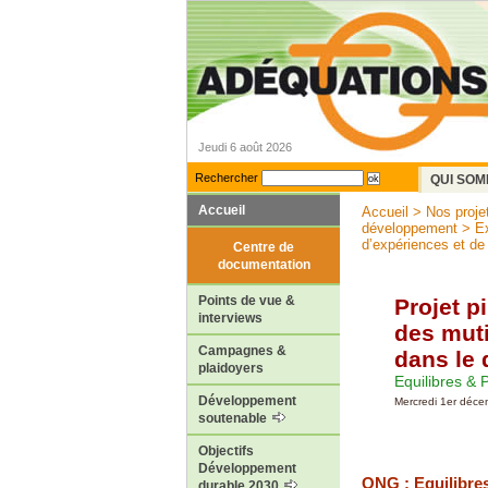
Jeudi 6 août 2026
Rechercher
QUI SOM
Accueil
Accueil
>
Nos proje
développement
>
Ex
d’expériences et de
Centre de
documentation
Points de vue &
Projet p
interviews
des muti
Campagnes &
dans le 
plaidoyers
Equilibres & 
Développement
Mercredi 1er déc
soutenable
Objectifs
Développement
ONG : Equilibre
durable 2030