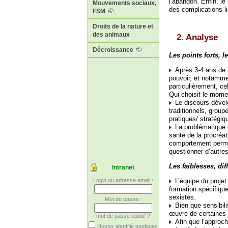
l’abandon. Enfin, le
Mouvements sociaux,
des complications l
FSM
Droits de la nature et
des animaux
2. Analyse
Décroissance
Les points forts, le
Après 3-4 ans de 
pouvoir, et notamme
particulièrement, ce
Qui choisit le momen
Le discours dével
traditionnels, grou
pratiques/ stratégi
La problématique d
santé de la procréa
comportement permet
questionner d’autre
Les faiblesses, dif
Intranet
Login ou adresse email :
L’équipe du projet
formation spécifiqu
sexistes.
Mot de passe :
Bien que sensibili
œuvre de certaines 
mot de passe oublié ?
Afin que l’approch
Rester identifié quelques