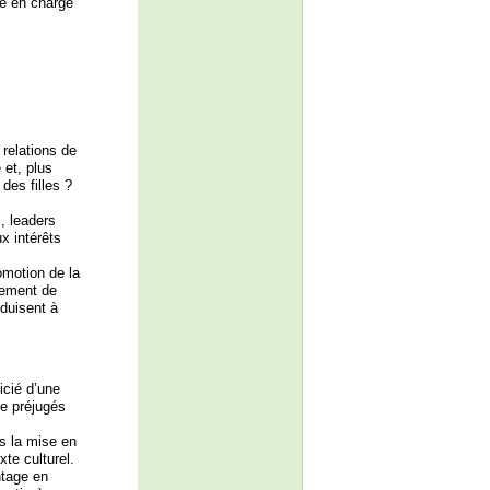
se en charge
relations de
et, plus
des filles ?
, leaders
x intérêts
omotion de la
gement de
duisent à
icié d’une
de préjugés
ns la mise en
te culturel.
ntage en