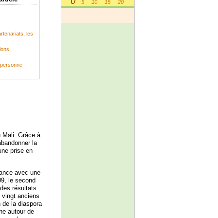
0
5
10
15
20
|
|
|
|
rtenariats, les
tions
a personne
u Mali. Grâce à
abandonner la
une prise en
France avec une
09, le second
 des résultats
 vingt anciens
n de la diaspora
ne autour de