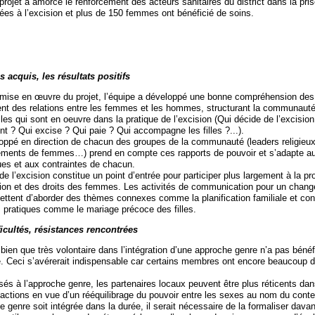
 projet a amorcé le renforcement des acteurs sanitaires du district dans la pri
iées à l’excision et plus de 150 femmes ont bénéficié de soins.
s acquis, les résultats positifs
mise en œuvre du projet, l’équipe a développé une bonne compréhension des 
nt des relations entre les femmes et les hommes, structurant la communauté 
lles qui sont en oeuvre dans la pratique de l’excision (Qui décide de l’excision 
t ? Qui excise ? Qui paie ? Qui accompagne les filles ?...).
oppé en direction de chacun des groupes de la communauté (leaders religieux
pements de femmes…) prend en compte ces rapports de pouvoir et s’adapte au
ques et aux contraintes de chacun.
e l’excision constitue un point d’entrée pour participer plus largement à la pr
tion et des droits des femmes. Les activités de communication pour un chan
tent d’aborder des thèmes connexes comme la planification familiale et con
s pratiques comme le mariage précoce des filles.
ficultés, résistances rencontrées
 bien que très volontaire dans l’intégration d’une approche genre n’a pas bénéf
e. Ceci s’avérerait indispensable car certains membres ont encore beaucoup 
sés à l’approche genre, les partenaires locaux peuvent être plus réticents da
actions en vue d’un rééquilibrage du pouvoir entre les sexes au nom du contex
e genre soit intégrée dans la durée, il serait nécessaire de la formaliser dava