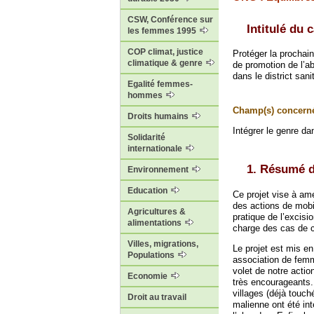
CSW, Conférence sur
Intitulé du 
les femmes 1995
COP climat, justice
Protéger la prochain
climatique & genre
de promotion de l’a
dans le district san
Egalité femmes-
hommes
Champ(s) concerné
Droits humains
Intégrer le genre da
Solidarité
internationale
1. Résumé d
Environnement
Education
Ce projet vise à amé
des actions de mobi
Agricultures &
pratique de l’excisi
alimentations
charge des cas de c
Villes, migrations,
Le projet est mis e
Populations
association de femm
volet de notre action
Economie
très encourageants.
villages (déjà touch
Droit au travail
malienne ont été in