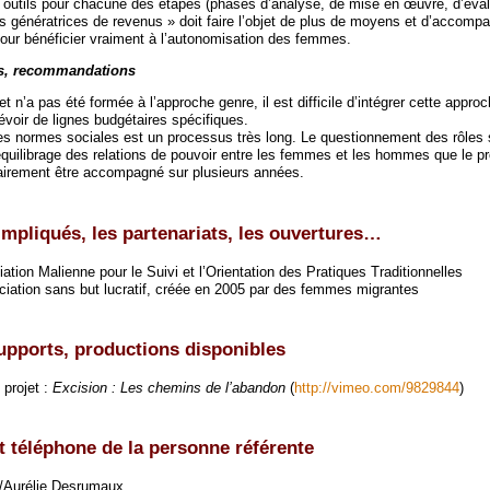
 outils pour chacune des étapes (phases d’analyse, de mise en œuvre, d’éval
és génératrices de revenus » doit faire l’objet de plus de moyens et d’accom
ur bénéficier vraiment à l’autonomisation des femmes.
s, recommandations
et n’a pas été formée à l’approche genre, il est difficile d’intégrer cette appr
évoir de lignes budgétaires spécifiques.
 normes sociales est un processus très long. Le questionnement des rôles 
équilibrage des relations de pouvoir entre les femmes et les hommes que le pr
ssairement être accompagné sur plusieurs années.
impliqués, les partenariats, les ouvertures…
on Malienne pour le Suivi et l’Orientation des Pratiques Traditionnelles
tion sans but lucratif, créée en 2005 par des femmes migrantes
supports, productions disponibles
 projet :
Excision : Les chemins de l’abandon
(
http://vimeo.com/9829844
)
 téléphone de la personne référente
z/Aurélie Desrumaux