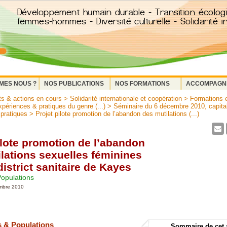
MES NOUS ?
NOS PUBLICATIONS
NOS FORMATIONS
ACCOMPAGN
ts & actions en cours
>
Solidarité internationale et coopération
>
Formations e
périences & pratiques du genre (...)
>
Séminaire du 6 décembre 2010, capital
 pratiques
> Projet pilote promotion de l’abandon des mutilations (...)
ilote promotion de l’abandon
lations sexuelles féminines
district sanitaire de Kayes
Populations
embre 2010
s & Populations
Sommaire de cet 