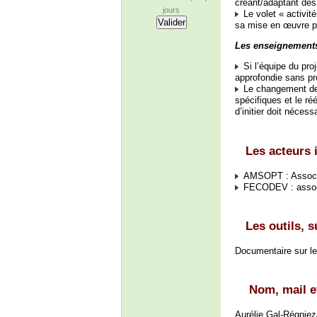
créant/adaptant des
jours
Le volet « activit
sa mise en œuvre po
Les enseignement
Si l’équipe du proj
approfondie sans pr
Le changement des
spécifiques et le ré
d’initier doit néce
Les acteurs 
AMSOPT : Associati
FECODEV : associa
Les outils, 
Documentaire sur le
Nom, mail et
Aurélie Gal-Régnie