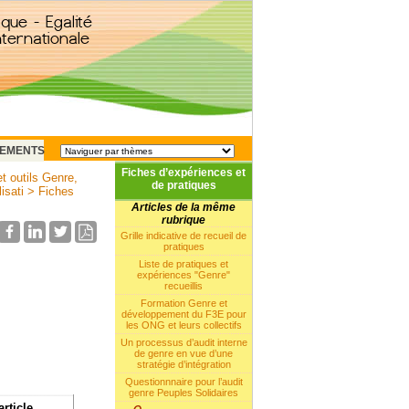
EMENTS
Fiches d’expériences et
t outils Genre,
de pratiques
isati
>
Fiches
Articles de la même
rubrique
Grille indicative de recueil de
pratiques
Liste de pratiques et
expériences "Genre"
recueillis
Formation Genre et
développement du F3E pour
les ONG et leurs collectifs
Un processus d’audit interne
de genre en vue d’une
stratégie d’intégration
Questionnnaire pour l’audit
genre Peuples Solidaires
article