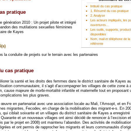
Intitulé du cas pratique
1. Résumé du cas pratique
cas pratique
2. Analyse
Les acteurs impliqués, les pa
e génération 2010 : Un projet pilote et intégré
ouvertures…
bandon des mutilations sexuelles féminines
Les outils, supports, produc
itaire de Kayes
disponibles
Nom, mail et téléphone de l
référente
(s)
ns la conduite de projets sur le terrain avec les partenaires
u cas pratique
liorer la santé et les droits des femmes dans le district sanitaire de Kayes a
lisation communautaire, il s’agit d’accompagner les villages de cette zone à 
on, cause majeure de morbi-mortalité infantile et maternelle tout en proposant 
omplications les plus graves.
n œuvre en partenariat avec une association locale au Mali, l’Amsopt, et en 
es migrantes, Fecodev, en charge de la mobilisation des migrant-e-s. En 20
, qui ciblait soixante et un villages du district sanitaire de Kayes a enregistré
 Quarante et un nouveaux villages ont ainsi décidé de renoncer à l’excision et
és par le projet en 2008) ont maintenu l’abandon. Des activités de mobilisatio
tégrées et ont permis de rapprocher les migrants et leurs communautés d’origi