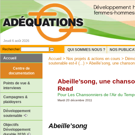
Jeudi 6 août 2026
Rechercher
QUI SOMMES NOUS ?
NOS PUBLICA
Accueil
Accueil
>
Nos projets & actions en cours
>
Démoc
soutenable est-il (...)
> Abeille’song, une chanson
Centre de
documentation
Abeille’song, une chanso
Points de vue &
Read
interviews
Pour Les Chansonniers de l’Air du Temp
Campagnes &
Mardi 20 décembre 2011
plaidoyers
Développement
soutenable
Abeille’song
Objectifs
Développement
durable 2030