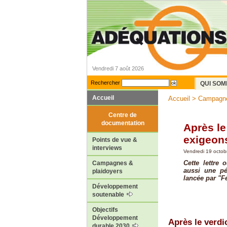
Vendredi 7 août 2026
Rechercher
QUI SOM
Accueil
Accueil
>
Campagne
Centre de
documentation
Après le
exigeons
Points de vue &
interviews
Vendredi 19 octob
Cette lettre 
Campagnes &
aussi une pé
plaidoyers
lancée par "
Développement
soutenable
Objectifs
Développement
Après le verdi
durable 2030