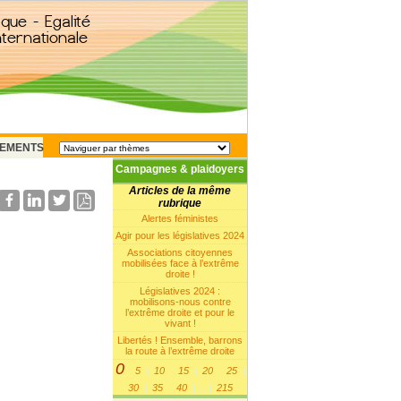
EMENTS
Campagnes & plaidoyers
Articles de la même
rubrique
Alertes féministes
Agir pour les législatives 2024
Associations citoyennes
mobilisées face à l’extrême
droite !
Législatives 2024 :
mobilisons-nous contre
l’extrême droite et pour le
vivant !
Libertés ! Ensemble, barrons
la route à l’extrême droite
0
5
10
15
20
25
|
|
|
|
|
|
30
35
40
215
|
|
|
...
|