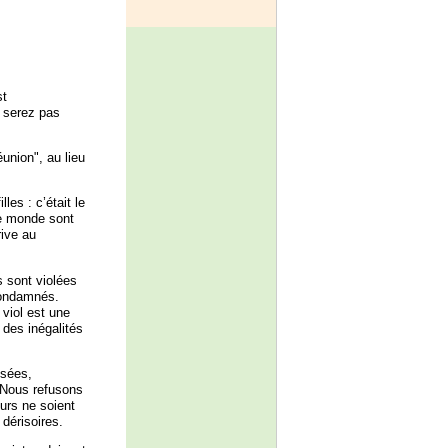
st
e serez pas
union", au lieu
les : c’était le
le monde sont
rive au
s sont violées
condamnés.
 viol est une
des inégalités
isées,
. Nous refusons
urs ne soient
dérisoires.