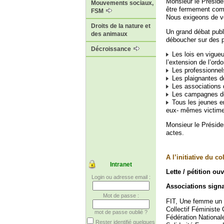
Monsieur le Préside
Mouvements sociaux,
être fermement comb
FSM
Nous exigeons de vo
Droits de la nature et
Un grand débat publ
des animaux
déboucher sur des po
Décroissance
Les lois en vigueu
l’extension de l’ord
Les professionnels
Les plaignantes d
Les associations d
Les campagnes de p
Tous les jeunes en
eux- mêmes victim
Monsieur le Présid
actes.
A l’initiative du 
Intranet
Lette / pétition ou
Login ou adresse email :
Associations signa
Mot de passe :
FIT, Une femme un t
Collectif Féministe 
mot de passe oublié ?
Fédération National
Rester identifié quelques