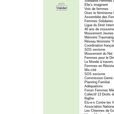
Solidarité Femmes I
jours
Elle’s imaginent
Voix de femmes
Osez le féminisme 
Assemblée des Fe
Femmes Solidaires
Ligue du Droit Inte
40 ans de mouveme
Mouvement Jeune
Mémoire Traumatiqu
Réseau féministe "
Coordination franç
SOS sexisme
Mouvement du Nid
Femmes pour le Dir
Le Monde à travers 
Femmes en Résist
Mix-cité
SOS sexisme
Commission Genre
Planning Familial
Adéquations
Forum Femmes Méd
Collectif 13 Droits
Rajfire
Elu-e-s Contre les
Association Nation
Les Chiennes de G