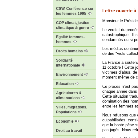
CSW, Conférence sur
Lettre ouverte à
les femmes 1995
Monsieur le Préside
COP climat, justice
climatique & genre
Le verdict du procè
catastrophique : Il 
Egalité femmes-
condamnés ou si pe
hommes
Les médias continuen
Droits humains
de dire "viols collec
Solidarité
La France a soutenu 
internationale
11 octobre ! Cette 
victimes d’abus, de 
Environnement
moment même de cett
Education
Ce procès n’est pas 
chaque année dans n
Agricultures &
Cette situation trad
alimentations
domination des homm
entre les femmes et
Villes, migrations,
Populations
Nous refusons que c
culpabilisées, cons
Economie
que la honte pèse s
pas jugés. Nous ref
Droit au travail