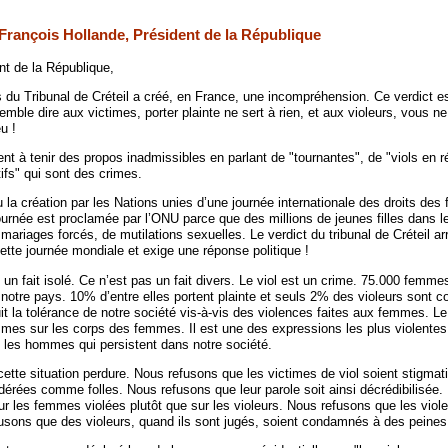
 François Hollande, Président de la République
nt de la République,
s du Tribunal de Créteil a créé, en France, une incompréhension. Ce verdict e
semble dire aux victimes, porter plainte ne sert à rien, et aux violeurs, vous n
u !
t à tenir des propos inadmissibles en parlant de "tournantes", de "viols en ré
tifs" qui sont des crimes.
la création par les Nations unies d’une journée internationale des droits des fil
journée est proclamée par l’ONU parce que des millions de jeunes filles dans 
mariages forcés, de mutilations sexuelles. Le verdict du tribunal de Créteil ar
e journée mondiale et exige une réponse politique !
un fait isolé. Ce n’est pas un fait divers. Le viol est un crime. 75.000 femme
otre pays. 10% d’entre elles portent plainte et seuls 2% des violeurs sont 
uit la tolérance de notre société vis-à-vis des violences faites aux femmes. Le
es sur les corps des femmes. Il est une des expressions les plus violentes 
 les hommes qui persistent dans notre société.
ette situation perdure. Nous refusons que les victimes de viol soient stigmat
idérées comme folles. Nous refusons que leur parole soit ainsi décrédibilisée
ur les femmes violées plutôt que sur les violeurs. Nous refusons que les viole
usons que des violeurs, quand ils sont jugés, soient condamnés à des peines 