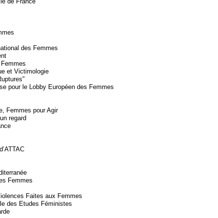
le de France
!
mmes
rnational des Femmes
nt
s Femmes
e et Victimologie
Ruptures"
aise pour le Lobby Européen des Femmes
e, Femmes pour Agir
un regard
ance
 d’ATTAC
iterranée
 des Femmes
 Violences Faites aux Femmes
ale des Etudes Féministes
arde