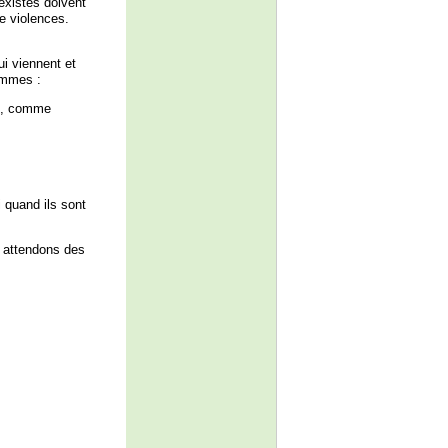
existes doivent
e violences.
ui viennent et
femmes :
es, comme
 quand ils sont
 attendons des