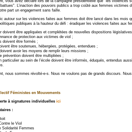
nt, vous avez déclaré lors de la campagne présidentielle que "les violences s
attues". L’inaction des pouvoirs publics a trop coûté aux femmes victimes d
tre part un engagement sans faille.
ic autour sur les violences faites aux femmes doit être lancé dans les mois q
litiques publiques à la hauteur du défi : éradiquer les violences faites aux 
r doivent être appliquées et complétées de nouvelles dispositions législativ
onnance de protection aux victimes de viol ;
 doivent être formés ;
oivent être soutenues, hébergées, protégées, entendues ;
oivent avoir les moyens de remplir leurs missions ;
révention doivent être multipliées ;
 particulier au sein de l’école doivent être informés, éduqués, entendus aussi
es.
ent, nous sommes révolté-e-s. Nous ne voulons pas de grands discours. Nous
collectif Féministes en Mouvements
verte à signatures individuelles
ici
taires :
oit
Contre le Viol
e Solidarité Femmes