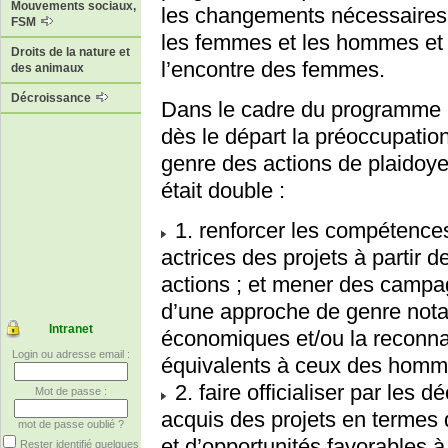
Mouvements sociaux,
les changements nécessaires à
FSM
les femmes et les hommes et à
Droits de la nature et
l’encontre des femmes.
des animaux
Décroissance
Dans le cadre du programme
dès le départ la préoccupatio
genre des actions de plaidoyer
était double :
1. renforcer les compétence
actrices des projets à partir 
actions ; et mener des campa
d’une approche de genre nota
Intranet
économiques et/ou la reconna
Login ou adresse email :
équivalents à ceux des homm
2. faire officialiser par les d
Mot de passe :
acquis des projets en termes
mot de passe oublié ?
et d’opportunités favorables 
Rester identifié quelques