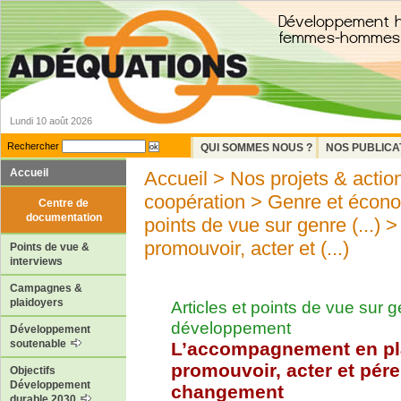
Lundi 10 août 2026
Rechercher
QUI SOMMES NOUS ?
NOS PUBLICA
Accueil
Accueil
>
Nos projets & actio
coopération
>
Genre et économ
Centre de
documentation
points de vue sur genre (...)
> 
promouvoir, acter et (...)
Points de vue &
interviews
Campagnes &
plaidoyers
Articles et points de vue sur g
développement
Développement
soutenable
L’accompagnement en pl
promouvoir, acter et pére
Objectifs
Développement
changement
durable 2030