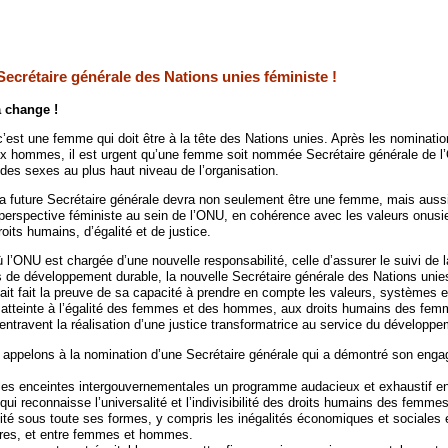
ecrétaire générale des Nations unies féministe !
a change !
est une femme qui doit être à la tête des Nations unies. Après les nominatio
ux hommes, il est urgent qu’une femme soit nommée Secrétaire générale de l
 des sexes au plus haut niveau de l’organisation.
 future Secrétaire générale devra non seulement être une femme, mais aussi
 perspective féministe au sein de l’ONU, en cohérence avec les valeurs onus
its humains, d’égalité et de justice.
l’ONU est chargée d’une nouvelle responsabilité, celle d’assurer le suivi de 
 de développement durable, la nouvelle Secrétaire générale des Nations unies
ait fait la preuve de sa capacité à prendre en compte les valeurs, systèmes e
t atteinte à l’égalité des femmes et des hommes, aux droits humains des fem
entravent la réalisation d’une justice transformatrice au service du développe
 appelons à la nomination d’une Secrétaire générale qui a démontré son enga
es enceintes intergouvernementales un programme audacieux et exhaustif en
ui reconnaisse l’universalité et l’indivisibilité des droits humains des femmes
ité sous toute ses formes, y compris les inégalités économiques et sociales 
vres, et entre femmes et hommes.