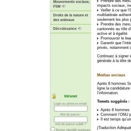
Prendre des mesure
Mouvements sociaux,
impacts sociaux, in
FSM
Veiller à ce que l
multilatérale authen
Droits de la nature et
seulement les plus 
des animaux
Prendre des mesure
cantonnés au rôle d
Décroissance
active et à égalité.
Promouvoir le
lea
Garantir que l’int
privés, notamment d
Continuez à signer e
générale à la tête 
Medias sociaux
Après 8 hommes Sec
ligne la candidatur
l’information.
Intranet
Tweets suggérés :
Login ou adresse email :
Après 8 hommes S
Comment l’ONU peut
Mot de passe :
Il est temps qu’u
mot de passe oublié ?
(Traduction Adéquat
Rester identifié quelques