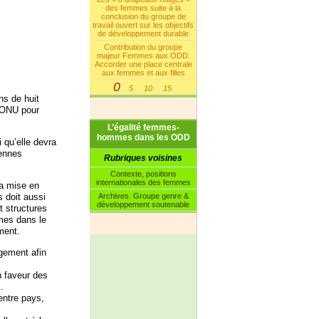
des femmes suite à la
conclusion du groupe de
travail ouvert sur les objectifs
de développement durable
Contribution du groupe
majeur Femmes aux ODD.
Accorder une place centrale
aux femmes et aux filles
0
5
10
15
|
|
|
ns de huit
’ONU pour
L’égalité femmes-
hommes dans les ODD
 qu’elle devra
iennes
Rubriques voisines
Contexte, positions
internationales des femmes
la mise en
Archives. Groupe genre &
 doit aussi
développement soutenable
t structures
mes dans le
ment.
gement afin
 faveur des
.
entre pays,