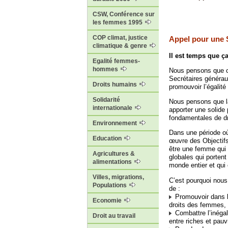
CSW, Conférence sur
les femmes 1995
COP climat, justice
Appel pour une S
climatique & genre
Il est temps que ç
Egalité femmes-
hommes
Nous pensons que c’
Secrétaires généra
Droits humains
promouvoir l’égalité
Solidarité
Nous pensons que la
internationale
apporter une solide
fondamentales de dro
Environnement
Dans une période où 
Education
œuvre des Objectifs
être une femme qui 
Agricultures &
globales qui porten
alimentations
monde entier et qui 
Villes, migrations,
C’est pourquoi nous
Populations
de :
Promouvoir dans l
Economie
droits des femmes, q
Combattre l’inégal
Droit au travail
entre riches et pau