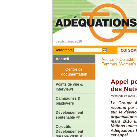
Jeudi 6 août 2026
Rechercher
QUI SOM
Accueil
Accueil
>
Objectifs
Femmes (Women’s Ma
Centre de
documentation
Appel po
Points de vue &
des Nati
interviews
Mercredi 16 mars 
Campagnes &
Le Groupe M
plaidoyers
reconnu par 
sur le dével
Développement
organisation
soutenable
mars 2016 un
Nations unies
Objectifs
Adéquations fa
Développement
cet appel.
durable 2030