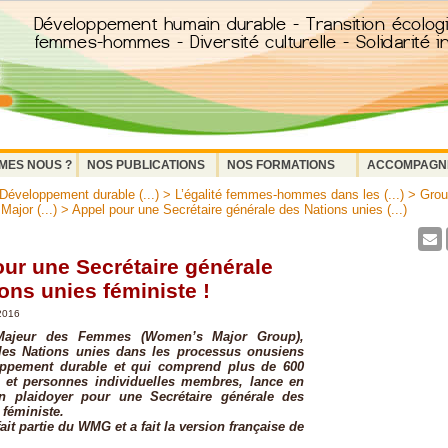
MES NOUS ?
NOS PUBLICATIONS
NOS FORMATIONS
ACCOMPAGN
 Développement durable (...)
>
L’égalité femmes-hommes dans les (...)
>
Grou
jor (...)
> Appel pour une Secrétaire générale des Nations unies (...)
ur une Secrétaire générale
ons unies féministe !
2016
ajeur des Femmes (Women’s Major Group),
les Nations unies dans les processus onusiens
oppement durable et qui comprend plus de 600
s et personnes individuelles membres, lance en
 plaidoyer pour une Secrétaire générale des
 féministe.
it partie du WMG et a fait la version française de