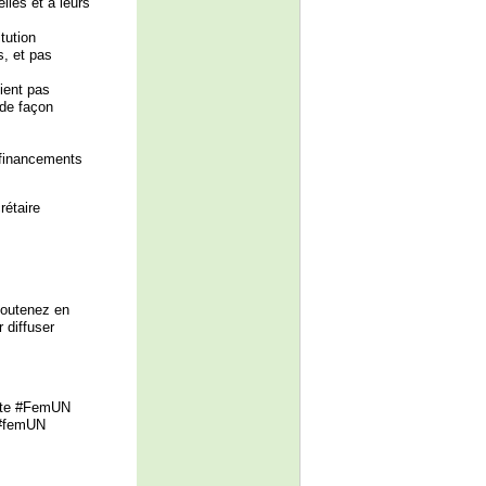
lles et à leurs
tution
s, et pas
ient pas
 de façon
 financements
rétaire
Soutenez en
 diffuser
iste #FemUN
? #femUN