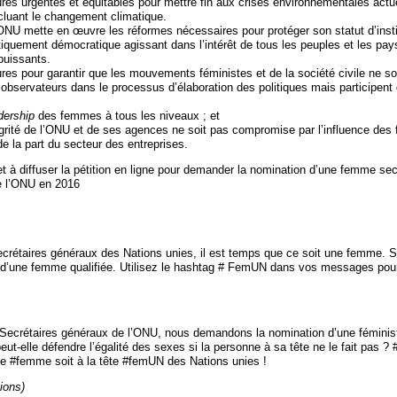
s urgentes et équitables pour mettre fin aux crises environnementales actue
cluant le changement climatique.
’ONU mette en œuvre les réformes nécessaires pour protéger son statut d’insti
tiquement démocratique agissant dans l’intérêt de tous les peuples et les pay
puissants.
s pour garantir que les mouvements féministes et de la société civile ne so
’observateurs dans le processus d’élaboration des politiques mais participent
dership
des femmes à tous les niveaux ; et
égrité de l’ONU et de ses agences ne soit pas compromise par l’influence des
e la part du secteur des entreprises.
t à diffuser la pétition en ligne pour demander la nomination d’une femme sec
de l’ONU en 2016
rétaires généraux des Nations unies, il est temps que ce soit une femme. 
e d’une femme qualifiée. Utilisez le hashtag # FemUN dans vos messages pour
ecrétaires généraux de l’ONU, nous demandons la nomination d’une fémin
-elle défendre l’égalité des sexes si la personne à sa tête ne le fait pas 
ne #femme soit à la tête #femUN des Nations unies !
ions)