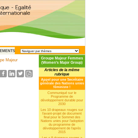
EMENTS
Groupe Majeur Femmes
pe Majeur
(Women’s Major Group)
Articles de la même
rubrique
Appel pour une Secrétaire
générale des Nations unies
féministe !
Communiqué sur le
Programme de
développement durable pour
2030
Les 10 drapeaux rouges sur
l’avant-projet de document
final pour le Sommet des
Nations unies pour l’adoption
du programme de
développement de l’après
2015
Les « 8 drapeaux rouges »