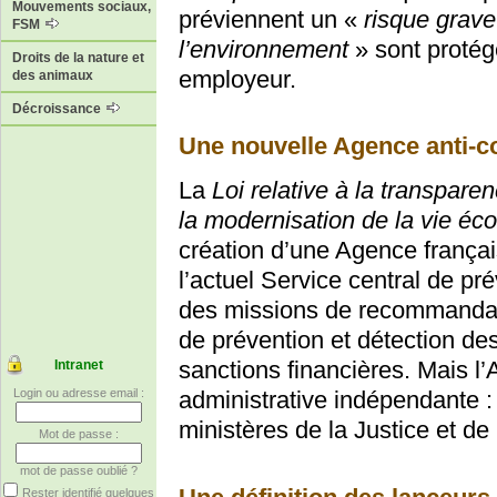
Mouvements sociaux,
préviennent un «
risque grave
FSM
l’environnement
» sont protég
Droits de la nature et
employeur.
des animaux
Décroissance
Une nouvelle Agence anti-c
La
Loi relative à la transparenc
la modernisation de la vie é
création d’une Agence françai
l’actuel Service central de pr
des missions de recommandat
de prévention et détection des
sanctions financières. Mais l’
Intranet
Login ou adresse email :
administrative indépendante : 
ministères de la Justice et de
Mot de passe :
mot de passe oublié ?
Rester identifié quelques