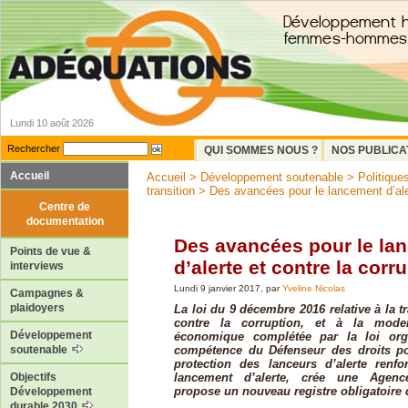
Lundi 10 août 2026
Rechercher
QUI SOMMES NOUS ?
NOS PUBLICA
Accueil
Accueil
>
Développement soutenable
>
Politiques
transition
> Des avancées pour le lancement d’alert
Centre de
documentation
Des avancées pour le la
Points de vue &
d’alerte et contre la corr
interviews
Lundi 9 janvier 2017, par
Yveline Nicolas
Campagnes &
plaidoyers
La loi du 9 décembre 2016 relative à la tr
contre la corruption, et à la mode
Développement
économique complétée par la loi orga
compétence du Défenseur des droits pou
soutenable
protection des lanceurs d’alerte renfo
lancement d’alerte, crée une Agence
Objectifs
propose un nouveau registre obligatoire 
Développement
durable 2030