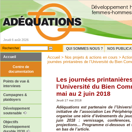
Jeudi 6 août 2026
Rechercher
QUI SOMMES NOUS ?
NOS PUBLICA
Accueil
Accueil
>
Nos projets & actions en cours
>
Actio
journées printanières de l’Université du Bien Com
Centre de
documentation
Les journées printanière
Points de vue &
l’Université du Bien Co
interviews
mai au 2 juin 2018
Campagnes &
plaidoyers
Jeudi 17 mai 2018
Adéquations est partenaire de l’Univer
Développement
initiative de l’association Les Périphéri
soutenable
organise une série d’événements du jeu
juin 2018 : vernissage, conférences,
Objectifs
projections… Programme ci-dessous et t
Développement
en bas de l’article.
durable 2030