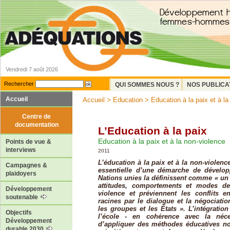
Vendredi 7 août 2026
Rechercher
QUI SOMMES NOUS ?
NOS PUBLICA
Accueil
Accueil
>
Education
>
Education à la paix et à la
Centre de
documentation
L’Education à la paix
Education à la paix et à la non-violence
Points de vue &
interviews
2011
L’éducation à la paix et à la non-violen
Campagnes &
essentielle d’une démarche de dévelo
plaidoyers
Nations unies la définissent comme « un
attitudes, comportements et modes de 
Développement
violence et préviennent les conflits e
soutenable
racines par le dialogue et la négociatio
les groupes et les États ». L’intégratio
Objectifs
l’école - en cohérence avec la néc
Développement
d’appliquer des méthodes éducatives no
durable 2030