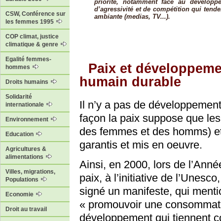
priorité, notamment face au dévelop
d’agressivité et de compétition qui tenden
CSW, Conférence sur
ambiante (medias, TV...).
les femmes 1995
COP climat, justice
climatique & genre
Egalité femmes-
Paix et développeme
hommes
humain durable
Droits humains
Solidarité
Il n’y a pas de développemen
internationale
façon la paix suppose que les 
Environnement
des femmes et des homms) et 
Education
garantis et mis en oeuvre.
Agricultures &
alimentations
Ainsi, en 2000, lors de l’Anné
Villes, migrations,
paix, à l’initiative de l’Unesc
Populations
signé un manifeste, qui ment
Economie
« promouvoir une consommati
Droit au travail
développement qui tiennent c