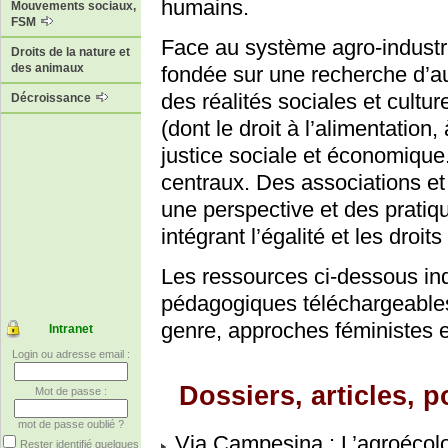
humains.
Mouvements sociaux,
FSM
Face au système agro-industri
Droits de la nature et
des animaux
fondée sur une recherche d’aut
des réalités sociales et cultur
Décroissance
(dont le droit à l’alimentation
justice sociale et économique
centraux. Des associations e
une perspective et des pratiq
intégrant l’égalité et les droi
Les ressources ci-dessous in
pédagogiques téléchargeables
genre, approches féministes e
Intranet
Login ou adresse email :
Dossiers, articles, p
Mot de passe :
mot de passe oublié ?
Via Campesina : L’agroécolo
Rester identifié quelques