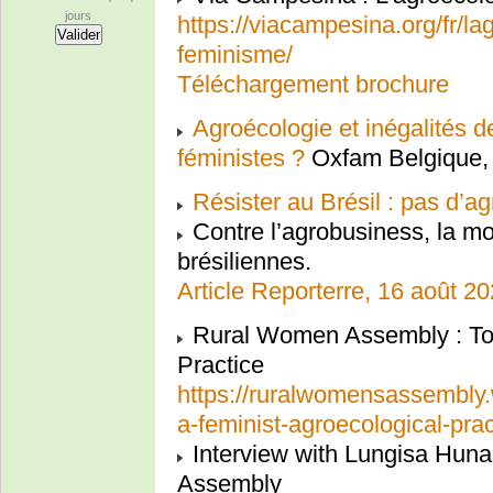
jours
https://viacampesina.org/fr/la
feminisme/
Téléchargement brochure
Agroécologie et inégalités d
féministes ?
Oxfam Belgique,
Résister au Brésil : pas d’
Contre l’agrobusiness, la m
brésiliennes.
Article Reporterre, 16 août 2
Rural Women Assembly : Tow
Practice
https://ruralwomensassembly
a-feminist-agroecological-prac
Interview with Lungisa Huna,
Assembly