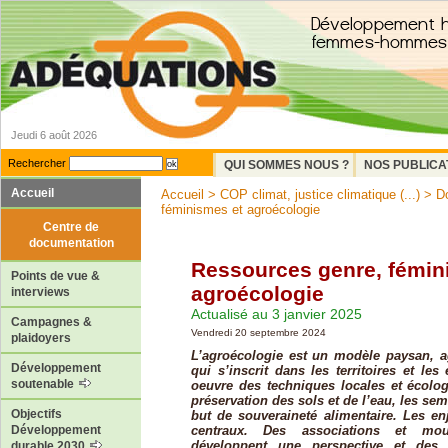
Jeudi 6 août 2026
Rechercher
QUI SOMMES NOUS ?
NOS PUBLICA
Accueil
Accueil
>
COP climat, justice climatique (...)
>
D
féminismes et agroécologie
Centre de
documentation
Ressources genre, fémin
Points de vue &
agroécologie
interviews
Actualisé au 3 janvier 2025
Campagnes &
Vendredi 20 septembre 2024
plaidoyers
L’agroécologie est un modèle paysan, ag
Développement
qui s’inscrit dans les territoires et le
soutenable
oeuvre des techniques locales et écologi
préservation des sols et de l’eau, les se
Objectifs
but de souveraineté alimentaire. Les e
centraux. Des associations et mou
Développement
développent une perspective et des
durable 2030