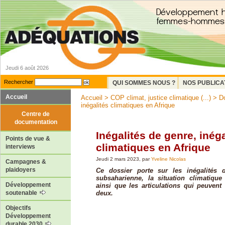
Jeudi 6 août 2026
Rechercher
QUI SOMMES NOUS ?
NOS PUBLICA
Accueil
Accueil
>
COP climat, justice climatique (...)
>
D
inégalités climatiques en Afrique
Centre de
documentation
Inégalités de genre, inéga
Points de vue &
climatiques en Afrique
interviews
Jeudi 2 mars 2023, par
Yveline Nicolas
Campagnes &
plaidoyers
Ce dossier porte sur les inégalités 
subsaharienne, la situation climatique
Développement
ainsi que les articulations qui peuvent 
deux.
soutenable
Objectifs
Développement
durable 2030