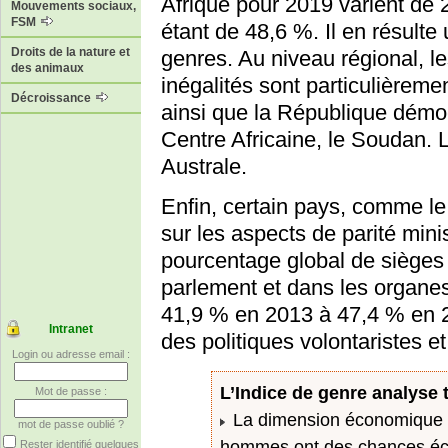
Afrique pour 2019 varient de
Mouvements sociaux,
FSM
étant de 48,6 %. Il en résulte
Droits de la nature et
genres. Au niveau régional, le
des animaux
inégalités sont particulièrem
Décroissance
ainsi que la République démo
Centre Africaine, le Soudan. L
Australe.
Enfin, certain pays, comme l
sur les aspects de parité mini
pourcentage global de siège
parlement et dans les organe
41,9 % en 2013 à 47,4 % en 2
Intranet
des politiques volontaristes e
Login ou adresse email :
L’Indice de genre analyse 
Mot de passe :
La dimension économique d
mot de passe oublié ?
hommes ont des chances éco
Rester identifié quelques