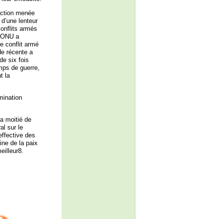
’action menée
 d’une lenteur
onflits armés
l’ONU a
e conflit armé
de récente a
de six fois
mps de guerre,
t la
mination
la moitié de
al sur le
effective des
ine de la paix
eilleur8.