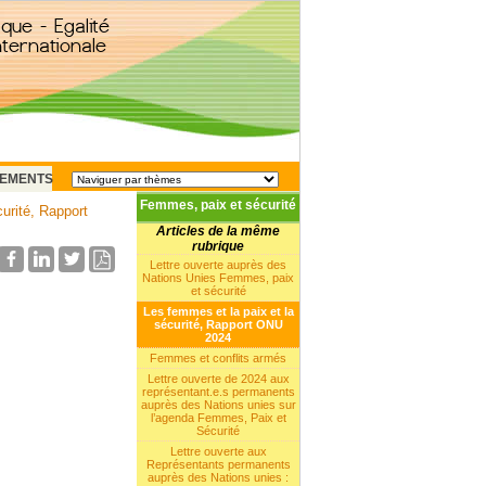
EMENTS
Femmes, paix et sécurité
urité, Rapport
Articles de la même
rubrique
Lettre ouverte auprès des
Nations Unies Femmes, paix
et sécurité
Les femmes et la paix et la
sécurité, Rapport ONU
2024
Femmes et conflits armés
Lettre ouverte de 2024 aux
représentant.e.s permanents
auprès des Nations unies sur
l’agenda Femmes, Paix et
Sécurité
Lettre ouverte aux
Représentants permanents
auprès des Nations unies :