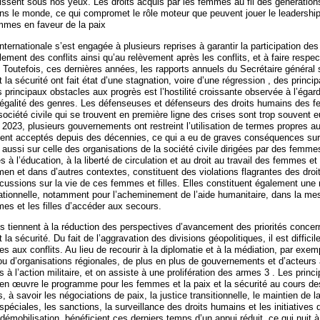
ssent sous nos yeux. Les droits acquis par les femmes au fil des génération
s le monde, ce qui compromet le rôle moteur que peuvent jouer le leadership
emmes en faveur de la paix
ernationale s’est engagée à plusieurs reprises à garantir la participation de
lement des conflits ainsi qu’au relèvement après les conflits, et à faire respect
 Toutefois, ces dernières années, les rapports annuels du Secrétaire général 
 la sécurité ont fait état d’une stagnation, voire d’une régression , des princi
s principaux obstacles aux progrès est l’hostilité croissante observée à l’égard
égalité des genres. Les défenseuses et défenseurs des droits humains des 
société civile qui se trouvent en première ligne des crises sont trop souvent
 2023, plusieurs gouvernements ont restreint l’utilisation de termes propres a
ment acceptés depuis des décennies, ce qui a eu de graves conséquences sur 
 aussi sur celle des organisations de la société civile dirigées par des femme
 à l’éducation, à la liberté de circulation et au droit au travail des femmes et 
en et dans d’autres contextes, constituent des violations flagrantes des droi
rcussions sur la vie de ces femmes et filles. Elles constituent également un
érationnelle, notamment pour l’acheminement de l’aide humanitaire, dans la me
s et les filles d’accéder aux secours.
es tiennent à la réduction des perspectives d’avancement des priorités concer
la sécurité. Du fait de l’aggravation des divisions géopolitiques, il est difficil
es aux conflits. Au lieu de recourir à la diplomatie et à la médiation, par exe
u d’organisations régionales, de plus en plus de gouvernements et d’acteurs
s à l’action militaire, et on assiste à une prolifération des armes 3 . Les princ
e en œuvre le programme pour les femmes et la paix et la sécurité au cours d
 à savoir les négociations de paix, la justice transitionnelle, le maintien de la
spéciales, les sanctions, la surveillance des droits humains et les initiatives 
mobilisation, bénéficient ces derniers temps d’un appui réduit, ce qui nuit à l