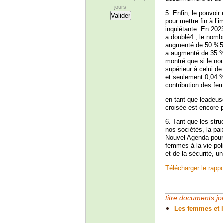
jours
5. Enfin, le pouvoir
pour mettre fin à l’
inquiétante. En 202
a doublé4 , le nombr
augmenté de 50 %5, 
a augmenté de 35 %6
montré que si le nom
supérieur à celui d
et seulement 0,04 %
contribution des f
en tant que leadeus
croisée est encore p
6. Tant que les stru
nos sociétés, la pai
Nouvel Agenda pour l
femmes à la vie poli
et de la sécurité, un
Télécharger le rapp
titre documents jo
Les femmes et l