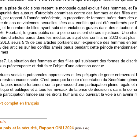
 et la prise de décisions restent le monopole quasi exclusif des hommes, et l
impunité des auteurs d’atrocités commises contre des femmes et des filles est
3, par rapport à l’année précédente, la proportion de femmes tuées dans des c
e de cas de violences sexuelles liées aux conflits qui ont été confirmés par 
et le nombre de filles ayant subi des violations graves dans des situations d
. Pourtant, le grand public est à peine conscient de ces injustices. Une étu
bre d’articles parus dans les médias au sujet des conflits en 2023 était plus 
e 2013, seuls 5 % de ces articles portaient sur l’expérience des femmes en te
 des articles sur les conflits armés parus pendant cette période mentionnaien
emmes
es7. La situation des femmes et des filles qui subissent des formes de discri
lus préoccupante et doit faire l’objet d’une attention accrue.
ctures sociales patriarcales oppressives et les préjugés de genre entraveront 
x restera inaccessible. C’est pourquoi la note d’orientation du Secrétaire génér
a paix insiste fortement sur la promesse d’une participation pleine, égale et 
tique et publique et à tous les niveaux de la prise de décision s dans le doma
e participation fondée sur les droits humains qui ouvrirait la voie à un avenir m
ort complet en français
ints
a paix et la sécurité, Rapport ONU 2024
(PDF - 1 Mo)