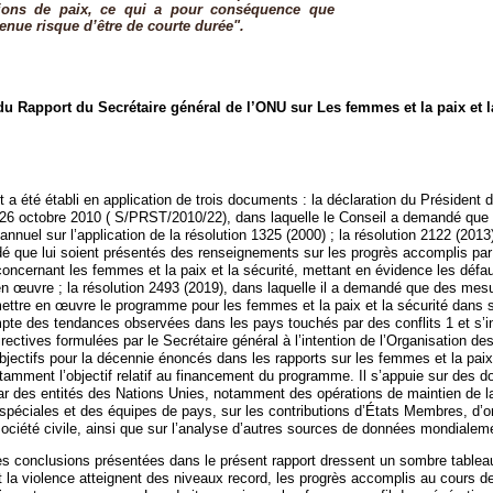
ions de paix, ce qui a pour conséquence que
tenue risque d’être de courte durée".
 du Rapport du Secrétaire général de l’ONU sur Les femmes et la paix et l
t a été établi en application de trois documents : la déclaration du Président 
 26 octobre 2010 ( S/PRST/2010/22), dans laquelle le Conseil a demandé que l
annuel sur l’application de la résolution 1325 (2000) ; la résolution 2122 (2013
é que lui soient présentés des renseignements sur les progrès accomplis par
 concernant les femmes et la paix et la sécurité, mettant en évidence les défau
 en œuvre ; la résolution 2493 (2019), dans laquelle il a demandé que des mes
mettre en œuvre le programme pour les femmes et la paix et la sécurité dans so
pte des tendances observées dans les pays touchés par des conflits 1 et s’in
ectives formulées par le Secrétaire général à l’intention de l’Organisation de
jectifs pour la décennie énoncés dans les rapports sur les femmes et la paix 
tamment l’objectif relatif au financement du programme. Il s’appuie sur des 
ar des entités des Nations Unies, notamment des opérations de maintien de l
 spéciales et des équipes de pays, sur les contributions d’États Membres, d’o
 société civile, ainsi que sur l’analyse d’autres sources de données mondiale
es conclusions présentées dans le présent rapport dressent un sombre tablea
t la violence atteignent des niveaux record, les progrès accomplis au cours d