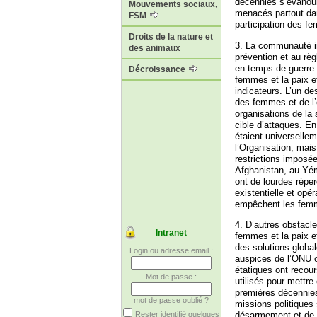
décennies s’évanoui
Mouvements sociaux,
menacés partout dan
FSM
participation des f
Droits de la nature et
3. La communauté int
des animaux
prévention et au règ
en temps de guerre.
Décroissance
femmes et la paix et
indicateurs. L’un de
des femmes et de l’
organisations de la 
cible d’attaques. En
étaient universelle
l’Organisation, mais
restrictions imposées
Afghanistan, au Yém
ont de lourdes répe
existentielle et op
empêchent les femme
4. D’autres obstacl
Intranet
femmes et la paix et 
des solutions global
Login ou adresse email :
auspices de l’ONU o
étatiques ont recour
Mot de passe :
utilisés pour mettr
premières décennies,
mot de passe oublié ?
missions politiques 
désarmement et de dé
Rester identifié quelques