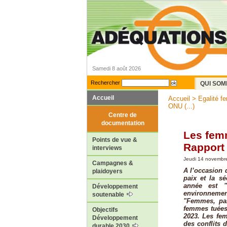
Samedi 8 août 2026
Rechercher
QUI SOM
Accueil
Accueil
>
Egalité 
ONU (...)
Centre de
documentation
Les femm
Points de vue &
Rapport
interviews
Jeudi 14 novembr
Campagnes &
A l’occasion 
plaidoyers
paix et la sé
année est "
Développement
environnemen
soutenable
"Femmes, pai
femmes tuées 
Objectifs
2023. Les fe
Développement
des conflits 
durable 2030