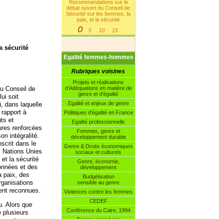
Recommandations sur le
débat ouvert du Conseil de
Sécurité sur les femmes, la
paix, et la sécurité
0
5
10
15
|
|
|
a sécurité
Egalité femmes-hommes
Rubriques voisines
Projets et réalisations
d’Adéquations en matière de
du Conseil de
genre et d’égalité
ui soit
Egalité et enjeux de genre
), dans laquelle
 rapport à
Politiques d’égalité en France
ts et
Egalité professionnelle
ures renforcées
Femmes, genre et
n intégralité.
développement durable
scrit dans le
Genre & Droits économiques
s Nations Unies
sociaux et culturels
et la sécurité
Genre, économie,
données et des
développement
a paix, des
Budgétisation
rganisations
sensible au genre
ment reconnues.
Violences contre les femmes
CEDEF
u. Alors que
Conférence du Caire, 1994
e plusieurs