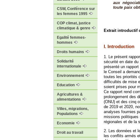
aux négociat
toute paix ob
CSW, Conférence sur
les femmes 1995
COP climat, justice
climatique & genre
Extrait introductif
Egalité femmes-
hommes
I. Introduction
Droits humains
1. Le présent rappor
Solidarité
sécurité en date du
internationale
présenté un rapport 
le Conseil a demand
Environnement
toutes les priorités
difficultés de mise
Education
soient prises pour 
Ce rapport rend com
Agricultures &
prolongement des dir
alimentations
(ONU) et des cinq ob
de 2019 et 2020, no
Villes, migrations,
analyses fournies p
Populations
missions politiques
régionales et de la
Economie
2. Les données et l
Droit au travail
les conflits armés e