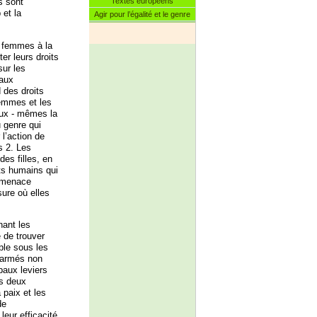
Textes européens
s sont
 et la
Agir pour l’égalité et le genre
s femmes à la
er leurs droits
sur les
paux
 des droits
femmes et les
 eux - mêmes la
u genre qui
l’action de
s 2. Les
des filles, en
ts humains qui
e menace
sure où elles
nant les
e de trouver
mple sous les
 armés non
ipaux leviers
es deux
 paix et les
de
eur efficacité.