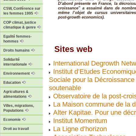
D’abord présente en France, la décrois
croissance" a essaimé dans de nombreu
CSW, Conférence sur
même l’objet de cursus universitaire
les femmes 1995
post-growth economics).
COP climat, justice
climatique & genre
Egalité femmes-
hommes
Sites web
Droits humains
Solidarité
International Degrowth Net
internationale
Institut d’Etudes Economiqu
Environnement
Sociale pour la Décroissance
Education
soutenable
Agricultures &
Observatoire de la post-croi
alimentations
La Maison commune de la d
Villes, migrations,
Populations
Alter Kapitae. Pour une déc
Institut Momentum
Economie
La Ligne d’horizon
Droit au travail