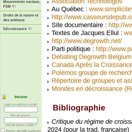
Association Technologos
Mouvements sociaux,
FSM
Au Québec :
www.simplicite
http://www.casseursdepub.o
Droits de la nature et
des animaux
Site documentaire :
http://w
Décroissance
Textes de Jacques Ellul :
ww
http://www.degrowth.net/
Parti politique :
http://www.p
Debating Degrowth Belgium
Canada Après la Croissanc
Polémos groupe de recherch
Répertoire de groupes et as
Mondes en décroissance (R
Intranet
Login ou adresse email :
Bibliographie
Mot de passe :
Critique du régime de crois
mot de passe oublié ?
2024 (pour la trad. française)
Rester identifié quelques