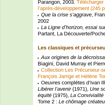
Parangon, 2003.
Télécharger 
l’après-développement (245 p
Que la crise s’aggrave
, Fra
2002
La Ligne dʼhorizon, essai s
Partant, La Découverte/Poch
Les classiques et précurse
Aux origines de la décroiss
Biagini, David Murray et Pier
Collection Les Précurseur-se
François Jarrige et Hélène T
Oeuvres complètes d’Ivan Ill
Libérer l’avenir
(1971),
Une so
équité
(1975),
La Convivialité
Tome 2 :
Le chômage créateu