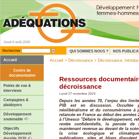
Jeudi 6 août 2026
Rechercher
QUI SOMMES NOUS ?
NOS PUBLICA
Accueil
Accueil
>
Décroissance
>
Décroissance, introduc
Centre de
documentation
Ressources documentaire
décroissance
Points de vue &
interviews
Lundi 27 novembre 2023
Campagnes &
Depuis les années 70, l’enjeu des limit
plaidoyers
PIB est en discussion. Occultée 
néolibéralisme et du consumérisme à p
Développement
relancée en France au début des années 2
à l’Unesco "Défaire le développement, re
soutenable
restée confidentielle, la pensée de 
maintenant revenue au devant de la scène
Objectifs
la crise écologique et climatiq
Développement
publications, sites et blogs discutent
durable 2030