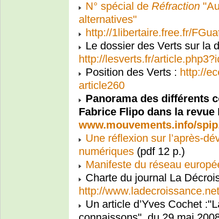
N° spécial de
Réfraction
"Au
alternatives"
http://1libertaire.free.fr/FG
Le dossier des Verts sur la 
http://lesverts.fr/article.php3
Position des Verts :
http://e
article260
Panorama des différents c
Fabrice Flipo dans la revu
www.mouvements.info/spip.
Une réflexion sur l’après-dé
numériques
(pdf 12 p.)
Manifeste du réseau europé
Charte du journal La Décroi
http://www.ladecroissance.ne
Un article d’Yves Cochet :"L
connaissons", du 29 mai 2008,