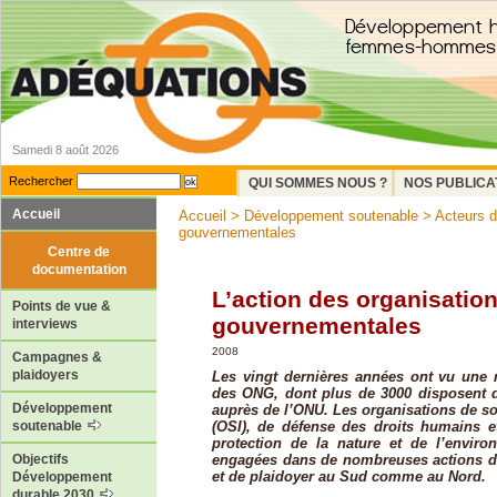
Samedi 8 août 2026
Rechercher
QUI SOMMES NOUS ?
NOS PUBLICA
Accueil
Accueil
>
Développement soutenable
>
Acteurs 
gouvernementales
Centre de
documentation
L’action des organisatio
Points de vue &
gouvernementales
interviews
2008
Campagnes &
plaidoyers
Les vingt dernières années ont vu une
des ONG, dont plus de 3000 disposent d’
Développement
auprès de l’ONU. Les organisations de sol
(OSI), de défense des droits humains e
soutenable
protection de la nature et de l’envir
engagées dans de nombreuses actions de
Objectifs
et de plaidoyer au Sud comme au Nord.
Développement
durable 2030