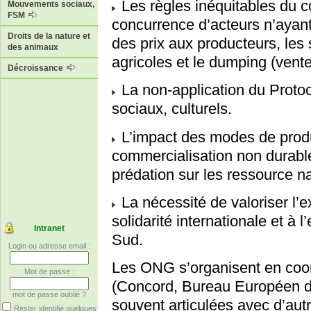
Les règles inéquitables du c
Mouvements sociaux,
FSM
concurrence d’acteurs n’ayan
Droits de la nature et
des prix aux producteurs, les
des animaux
agricoles et le dumping (vente 
Décroissance
La non-application du Protoc
sociaux, culturels.
L’impact des modes de prod
commercialisation non durable
prédation sur les ressource na
La nécessité de valoriser l’e
solidarité internationale et 
Intranet
Sud.
Login ou adresse email :
Les ONG s’organisent en coor
Mot de passe :
(Concord, Bureau Européen de
mot de passe oublié ?
souvent articulées avec d’aut
Rester identifié quelques