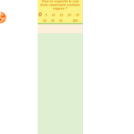
Peut-on supporter le coût
d’une catastrophe nucléaire
majeure ?
0
5
10
15
20
25
|
|
|
|
|
|
30
35
40
380
|
|
|
...
|