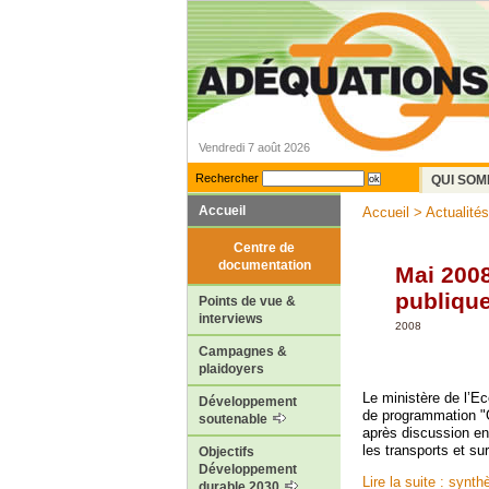
Vendredi 7 août 2026
Rechercher
QUI SOM
Accueil
Accueil
>
Actualités
Centre de
documentation
Mai 2008
publiqu
Points de vue &
interviews
2008
Campagnes &
plaidoyers
Le ministère de l’E
Développement
de programmation "G
soutenable
après discussion en 
les transports et su
Objectifs
Développement
Lire la suite : synth
durable 2030