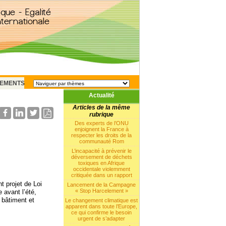
EMENTS
Actualité
Articles de la même
rubrique
Des experts de l’ONU
enjoignent la France à
respecter les droits de la
communauté Rom
L’incapacité à prévenir le
déversement de déchets
toxiques en Afrique
occidentale violemment
critiquée dans un rapport
t projet de Loi
Lancement de la Campagne
« Stop Harcelement »
 avant l’été,
 bâtiment et
Le changement climatique est
apparent dans toute l’Europe,
ce qui confirme le besoin
urgent de s’adapter