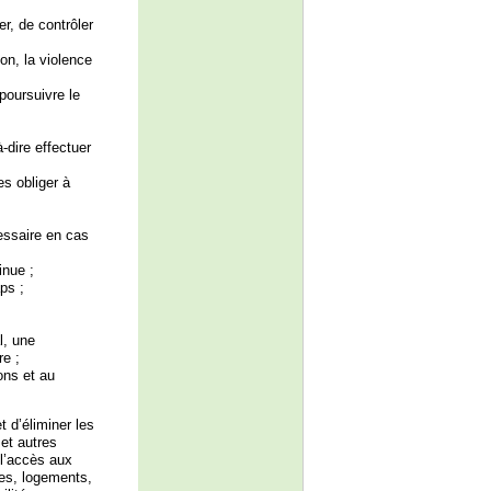
er, de contrôler
on, la violence
poursuivre le
-dire effectuer
s obliger à
essaire en cas
inue ;
ps ;
l, une
re ;
ions et au
 d’éliminer les
 et autres
 l’accès aux
les, logements,