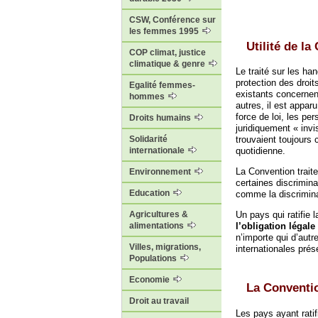
CSW, Conférence sur
les femmes 1995
Utilité de l
COP climat, justice
climatique & genre
Le traité sur les ha
protection des droit
Egalité femmes-
existants concernen
hommes
autres, il est appar
force de loi, les pe
Droits humains
juridiquement « invi
trouvaient toujours 
Solidarité
quotidienne.
internationale
La Convention trait
Environnement
certaines discrimin
Education
comme la discrimina
Agricultures &
Un pays qui ratifie
alimentations
l’obligation légale
n’importe qui d’autr
Villes, migrations,
internationales prés
Populations
Economie
La Conventi
Droit au travail
Les pays ayant ratif