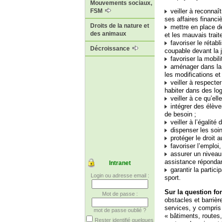
Mouvements sociaux,
veiller à reconnaît
FSM
ses affaires financi
Droits de la nature et
mettre en place des
des animaux
et les mauvais trait
favoriser le rétab
Décroissance
coupable devant la j
favoriser la mobili
aménager dans la m
les modifications e
veiller à respecte
habiter dans des log
veiller à ce qu’ell
intégrer des élève
de besoin ;
veiller à l’égalité
dispenser les soin
protéger le droit au
favoriser l’emploi,
assurer un niveau 
assistance répondan
Intranet
garantir la particip
Login ou adresse email :
sport.
Sur la question fo
Mot de passe :
obstacles et barrièr
services, y compris 
mot de passe oublié ?
« bâtiments, routes,
Rester identifié quelques