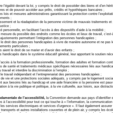
re l’égalité devant la loi, y compris le droit de posséder des biens et d’en hérit
ères et de pouvoir accéder aux prêts, crédits et hypothèques bancaires ;
 lois et mesures administratives garantissant la protection contre l’exploitati
ements ;
lissement et la réadaptation de la personne victime de mauvais traitements et 
ustice ;
té personnelle, en facilitant l’accès à des dispositifs d’aide à la mobilité ;
esure du possible des endroits comme les écoles et lieux de travail, c’est-à
t ajustements permettant l’intégration des personnes handicapées ;
r le droit des personnes handicapées à vivre de manière autonome et ne pas le
ements particuliers ;
es aient le droit de se marier et d’avoir des enfants ;
s handicapés dans le système éducatif général, leur apportant le soutien néc
 d’accès à la formation professionnelle, formation des adultes et formation cont
s de santé et traitements médicaux spécifiques nécessaires liés aux handica
 travail et interdire la discrimination à l’emploi ;
 le travail indépendant et l’entreprenariat des personnes handicapées ;
de vie et une protections sociales adéquats, y compris par le logement socia
t aux besoins liés au handicap et une aide financière si la personne est pauv
ation à la vie publique et politique, à la vie culturelle, aux loisirs, aux distract
ndamentale de l’accessibilité,
la Convention demande aux pays d’identifier et
es à l’accessibilité pour tout ce qui touche à « l’information, la communication
les services électroniques et services d’urgence ». Il faut également assurer
 transports et autres installations couvertes et de plein air, y compris les éco