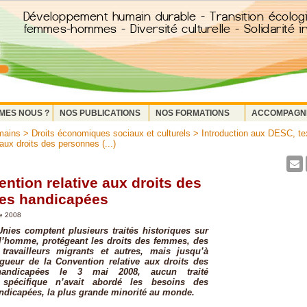
MES NOUS ?
NOS PUBLICATIONS
NOS FORMATIONS
ACCOMPAGN
mains
>
Droits économiques sociaux et culturels
>
Introduction aux DESC, tex
aux droits des personnes (...)
ntion relative aux droits des
es handicapées
e 2008
nies comptent plusieurs traités historiques sur
 l’homme, protégeant les droits des femmes, des
 travailleurs migrants et autres, mais jusqu’à
igueur de la Convention relative aux droits des
handicapées le 3 mai 2008, aucun traité
l spécifique n’avait abordé les besoins des
dicapées, la plus grande minorité au monde.