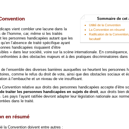
a Convention
Sommaire de cet 
Utilité de la Convention
ndicaps vient combler une lacune dans la
La Convention en résumé
s de l’homme, car, même si les traités
Ratification de la Convention
t les personnes handicapées autant que les
facultatif
u qu’en l’absence de traité spécifique ayant
rsonnes handicapées risquaient d’être
sibles » dans leur société, voire sur la scène internationale. En conséquence,
confrontées à des obstacles majeurs et à des pratiques discriminatoires dans 
e de l’ensemble des diverses barrières auxquelles se heurtent les personnes 
atoires, comme le refus du droit de vote, ainsi que des obstacles sociaux et 
tion à l’embauche et un niveau de vie insuffisant.
 la Convention relative aux droits des personnes handicapées accepte d’être s
 de traiter les personnes handicapées en sujets de droit
, aux droits bien 
e. Les pays l’ayant ratifiée devront adapter leur législation nationale aux norm
entées dans le traité.
on en résumé
ié la Convention doivent entre autres :