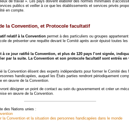
lieux de travail ». Les pays doivent élaborer des normes minimales d’accessib
rvices publics et veiller à ce que les établissements et services privés prop
lité en compte.
de la Convention, et Protocole facultatif
atif relatif à la Convention
permet à des particuliers ou groupes appartenan
tocole de présenter une requête devant le Comité après avoir épuisé toutes le
 à ce jour ratifié la Convention, et plus de 120 pays l’ont signée, indiqu
ifier par la suite. La Convention et son protocole facultatif sont entrés en
fié la Convention élisent des experts indépendants pour former le Comité des 
personnes handicapées, auquel les États parties rendront périodiquement com
se en œuvre de la Convention.
evront désigner un point de contact au sein du gouvernement et créer un méc
mise en œuvre de la Convention.
ite des Nations unies :
nvention
 la Convention et la situation des personnes handicapées dans le monde