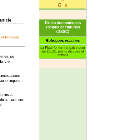
0
5
|
article
Droits économiques
sociaux et culturels
(DESC)
, et Protocole
Rubriques voisines
La Plate-forme française pour
les DESC, points de vues et
actions
 elles se
la vie
handicapées,
économiques,
oumis à
définis, comme
es