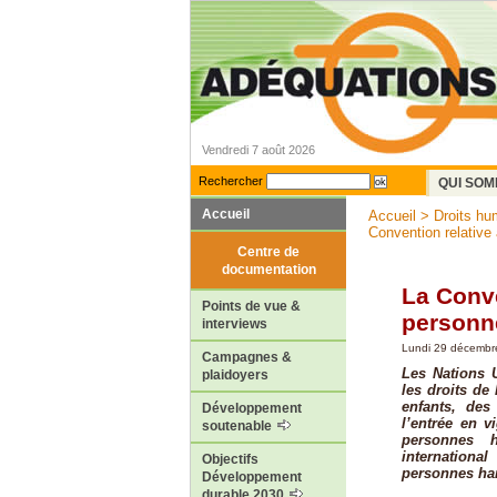
Vendredi 7 août 2026
Rechercher
QUI SOM
Accueil
Accueil
>
Droits hu
Convention relative 
Centre de
documentation
La Conve
Points de vue &
personn
interviews
Lundi 29 décembr
Campagnes &
Les Nations U
plaidoyers
les droits de
enfants, des
Développement
l’entrée en v
soutenable
personnes 
internationa
Objectifs
personnes han
Développement
durable 2030