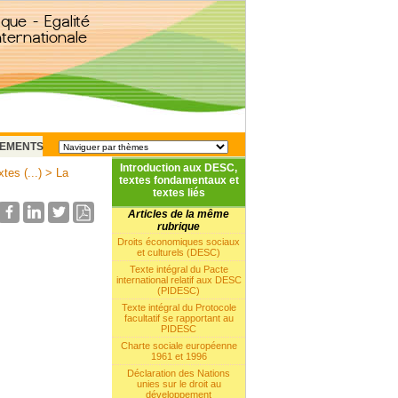
EMENTS
Introduction aux DESC,
tes (...)
> La
textes fondamentaux et
textes liés
Articles de la même
rubrique
Droits économiques sociaux
et culturels (DESC)
Texte intégral du Pacte
international relatif aux DESC
(PIDESC)
Texte intégral du Protocole
facultatif se rapportant au
PIDESC
Charte sociale européenne
1961 et 1996
Déclaration des Nations
unies sur le droit au
développement