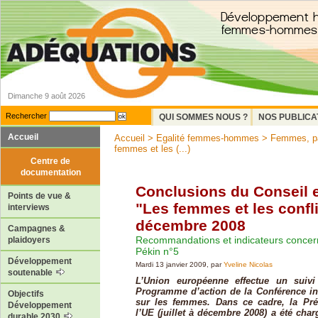
Dimanche 9 août 2026
Rechercher
QUI SOMMES NOUS ?
NOS PUBLICA
Accueil
Accueil
>
Egalité femmes-hommes
>
Femmes, pa
femmes et les (...)
Centre de
documentation
Conclusions du Conseil 
Points de vue &
"Les femmes et les confl
interviews
décembre 2008
Campagnes &
Recommandations et indicateurs concerna
plaidoyers
Pékin n°5
Développement
Mardi 13 janvier 2009, par
Yveline Nicolas
soutenable
L’Union européenne effectue un suivi
Programme d’action de la Conférence in
Objectifs
sur les femmes. Dans ce cadre, la Pré
Développement
l’UE (juillet à décembre 2008) a été cha
durable 2030