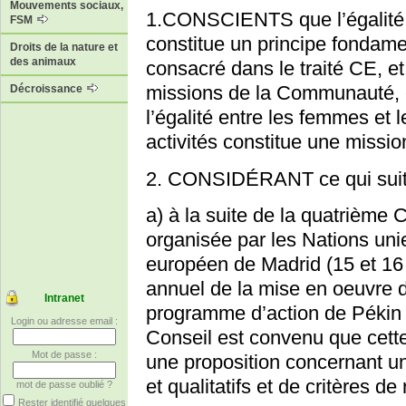
Mouvements sociaux,
1.CONSCIENTS que l’égalité 
FSM
constitue un principe fondame
Droits de la nature et
des animaux
consacré dans le traité CE, et
missions de la Communauté, et
Décroissance
l’égalité entre les femmes e
activités constitue une missi
2. CONSIDÉRANT ce qui suit
a) à la suite de la quatrième
organisée par les Nations uni
européen de Madrid (15 et 1
annuel de la mise en oeuvre 
Intranet
programme d’action de Pékin 
Login ou adresse email :
Conseil est convenu que cett
Mot de passe :
une proposition concernant un
et qualitatifs et de critères de
mot de passe oublié ?
Rester identifié quelques