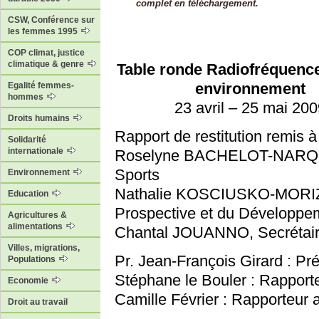
complet en téléchargement.
CSW, Conférence sur
les femmes 1995
COP climat, justice
climatique & genre
Table ronde Radiofréquence
environnement
Egalité femmes-
hommes
23 avril – 25 mai 20
Droits humains
Rapport de restitution remis à
Solidarité
internationale
Roselyne BACHELOT-NARQUIN,
Sports
Environnement
Nathalie KOSCIUSKO-MORIZET
Education
Prospective et du Développe
Agricultures &
alimentations
Chantal JOUANNO, Secrétaire
Villes, migrations,
Pr. Jean-François Girard : Pr
Populations
Stéphane le Bouler : Rapport
Economie
Camille Février : Rapporteur a
Droit au travail