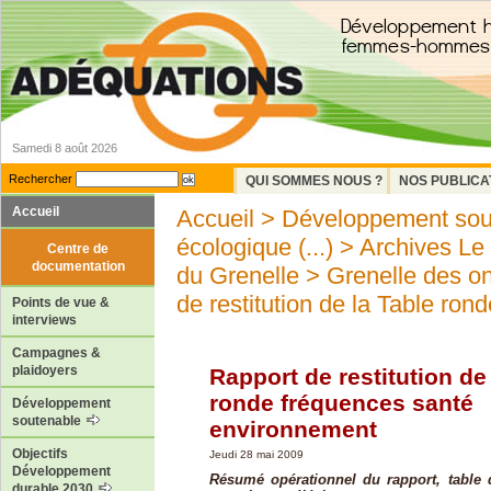
Samedi 8 août 2026
Rechercher
QUI SOMMES NOUS ?
NOS PUBLICA
Accueil
Accueil
>
Développement sou
écologique (...)
>
Archives Le
Centre de
documentation
du Grenelle
>
Grenelle des o
de restitution de la Table rond
Points de vue &
interviews
Campagnes &
plaidoyers
Rapport de restitution de
ronde fréquences santé
Développement
soutenable
environnement
Objectifs
Jeudi 28 mai 2009
Développement
Résumé opérationnel du rapport, table 
durable 2030