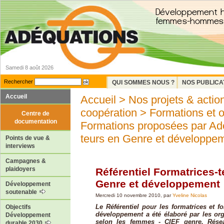
Samedi 8 août 2026
Rechercher
QUI SOMMES NOUS ?
NOS PUBLICA
Accueil
Accueil
>
Nos projets & actio
coopération
>
Formations et 
Centre de
documentation
Formations proposées par Ad
teurs en Genre et développe
Points de vue &
interviews
Campagnes &
plaidoyers
Référentiel Formatrices-t
Genre et développement
Développement
soutenable
Mercredi 10 novembre 2010, par
Yveline Nicolas
Le Référentiel pour les formatrices et f
Objectifs
développement a été élaboré par les or
Développement
selon les femmes - CIEF genre, Rése
durable 2030