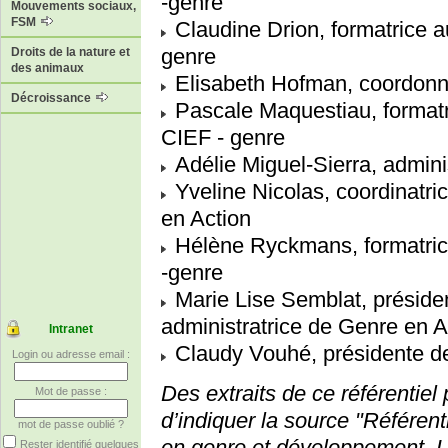
-genre
Mouvements sociaux,
FSM
Claudine Drion, formatrice 
genre
Droits de la nature et
des animaux
Elisabeth Hofman, coordonna
Décroissance
Pascale Maquestiau, format
CIEF - genre
Adélie Miguel-Sierra, admin
Yveline Nicolas, coordinatr
en Action
Hélène Ryckmans, formatric
-genre
Marie Lise Semblat, présiden
administratrice de Genre en A
Intranet
Claudy Vouhé, présidente de
Login ou adresse email :
Des extraits de ce référentiel 
Mot de passe :
d’indiquer la source "Référent
mot de passe oublié ?
en genre et développement, 
Rester identifié quelques