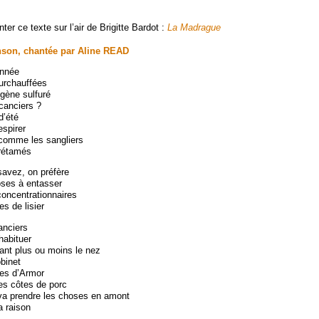
er ce texte sur l’air de Brigitte Bardot :
La Madrague
nson, chantée par Aline READ
onnée
urchauffées
gène sulfuré
canciers ?
d’été
espirer
r comme les sangliers
 rétamés
avez, on préfère
oses à entasser
oncentrationnaires
es de lisier
anciers
habituer
ant plus ou moins le nez
obinet
tes d’Armor
es côtes de porc
 va prendre les choses en amont
a raison