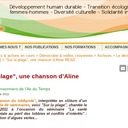
MES NOUS ?
NOS PUBLICATIONS
NOS FORMATIONS
ACCOMPAGN
ts & actions en cours
>
Démocratie & veilles citoyennes
>
Archives
>
Le dév
)
> "Sur la plage", une chanson d’Aline READ
plage", une chanson d’Aline
nsonniers de l’Air du Temps
re 2011
anson du lobbyiste"
, interprétée en clôture d’un
le de séminaires
, voici "Sur la plage", chantée le
2011 à l’occasion du séminaire "La santé
ale au péril des lobbies et conflits d’intérêts" :
tion d’algues vertes...