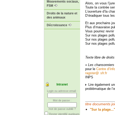
Mouvements sociaux,
Alors, on vous l’jur
FSM
Toute la contrée se
L’ouverture d’la ch
Droits de la nature et
D’éradiquer tous les
des animaux
Et aux prochains jou
Décroissance
Plus d’mauvaise pub
Vous pourrez revnir
Sur nos plages poll
Sur nos plages poll
Sur nos plages pollu
Texte libre de droits
«
Les chansonniers 
pour le
Centre d’Inf
ragster
@
sfr.fr
INPS
Lire également une
Intranet
problématique de l’
Login ou adresse email :
Mot de passe :
titre documents jo
mot de passe oublié ?
"Sur la plage..
Rester identifié quelques