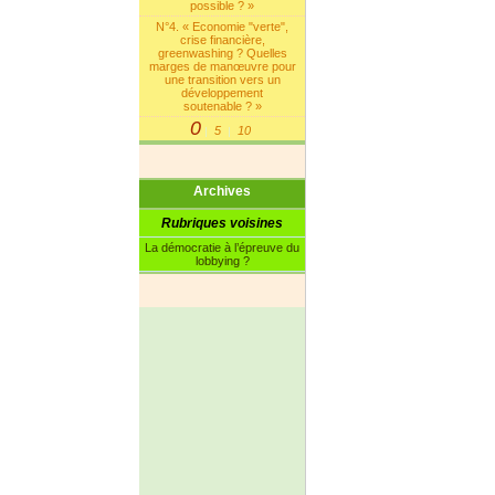
possible ? »
N°4. « Economie "verte",
crise financière,
greenwashing ? Quelles
marges de manœuvre pour
une transition vers un
développement
soutenable ? »
0
5
10
|
|
Archives
Rubriques voisines
La démocratie à l’épreuve du
lobbying ?