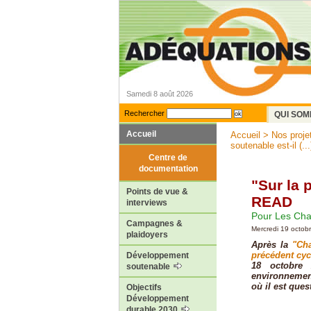
Samedi 8 août 2026
Rechercher
QUI SOM
Accueil
Accueil
>
Nos proje
soutenable est-il (...
Centre de
documentation
"Sur la 
Points de vue &
READ
interviews
Pour Les Cha
Campagnes &
Mercredi 19 octob
plaidoyers
Après la
"Ch
précédent cyc
Développement
18 octobre 
soutenable
environnement
où il est ques
Objectifs
Développement
durable 2030