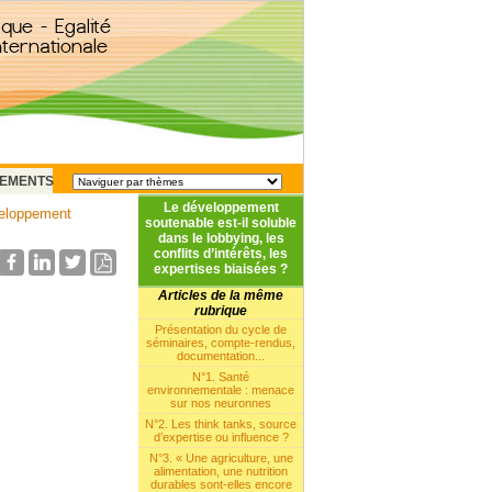
EMENTS
Le développement
eloppement
soutenable est-il soluble
dans le lobbying, les
conflits d’intérêts, les
expertises biaisées ?
Articles de la même
rubrique
Présentation du cycle de
séminaires, compte-rendus,
documentation...
N°1. Santé
environnementale : menace
sur nos neuronnes
N°2. Les think tanks, source
d’expertise ou influence ?
N°3. « Une agriculture, une
alimentation, une nutrition
durables sont-elles encore