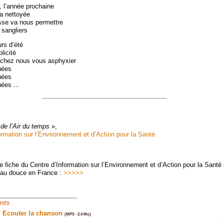
e, l’année prochaine
ra nettoyée
asse va nous permettre
 sangliers
rs d’été
licité
 chez nous vous asphyxier
uées
uées
ées ...
de l’Air du temps
»,
ormation sur l’Environnement et d’Action pour la Santé
 fiche du Centre d’Information sur l’Environnement et d’Action pour la Santé 
eau douce en France :
>>>>>
ints
." Ecouter la chanson
(MP3 - 2.4 Mo)