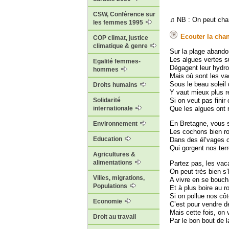
CSW, Conférence sur
♫ NB : On peut chant
les femmes 1995
Ecouter la cha
COP climat, justice
climatique & genre
Sur la plage aband
Les algues vertes s
Egalité femmes-
Dégagent leur hydro
hommes
Mais où sont les va
Sous le beau soleil 
Droits humains
Y vaut mieux plus r
Solidarité
Si on veut pas fini
internationale
Que les algues ont
En Bretagne, vous s
Environnement
Les cochons bien r
Education
Dans des él’vages c
Qui gorgent nos terr
Agricultures &
alimentations
Partez pas, les vac
On peut très bien s’
Villes, migrations,
A vivre en se bouch
Populations
Et à plus boire au r
Si on pollue nos cô
Economie
C’est pour vendre d
Mais cette fois, on
Droit au travail
Par le bon bout de l