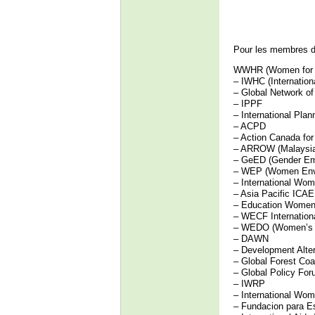
Pour les membres 
WWHR (Women for W
– IWHC (Internation
– Global Network o
– IPPF
– International Pla
– ACPD
– Action Canada fo
– ARROW (Malaysi
– GeED (Gender Em
– WEP (Women Envi
– International Wo
– Asia Pacific ICAE 
– Education Women 
– WECF Internation
– WEDO (Women’s E
– DAWN
– Development Alte
– Global Forest Coal
– Global Policy Fo
– IWRP
– International Wom
– Fundacion para Es