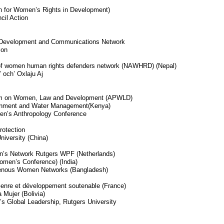
n for Women’s Rights in Development)
cil Action
 Development and Communications Network
ion
e of women human rights defenders network (NAWHRD) (Nepal)
 och’ Oxlaju Aj
rum on Women, Law and Development (APWLD)
ironment and Water Management(Kenya)
men’s Anthropology Conference
rotection
niversity (China)
’s Network Rutgers WPF (Netherlands)
omen’s Conference) (India)
genous Women Networks (Bangladesh)
Genre et développement soutenable (France)
 Mujer (Bolivia)
s Global Leadership, Rutgers University