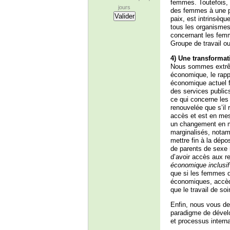
femmes. Toutefois, l
jours
des femmes à une pa
paix, est intrinsèq
tous les organismes
concernant les femme
Groupe de travail o
4) Une transforma
Nous sommes extrêm
économique, le rapp
économique actuel f
des services publics
ce qui concerne les
renouvelée que s’il
accès et est en mes
un changement en ma
marginalisés, notamm
mettre fin à la dépo
de parents de sexe 
d’avoir accès aux 
économique inclusif
que si les femmes 
économiques, accèden
que le travail de so
Enfin, nous vous de
paradigme de dévelo
et processus intern