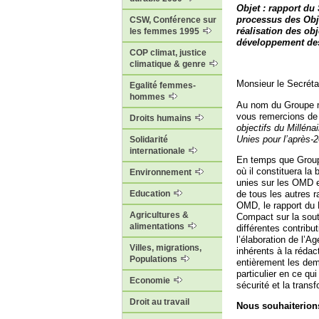
Objet : rapport du
processus des Obje
CSW, Conférence sur
réalisation des ob
les femmes 1995
développement des
COP climat, justice
climatique & genre
Monsieur le Secréta
Egalité femmes-
hommes
Au nom du Groupe m
vous remercions de 
Droits humains
objectifs du Millén
Unies pour l’après-
Solidarité
internationale
En temps que Group
où il constituera l
Environnement
unies sur les OMD e
de tous les autres 
Education
OMD, le rapport du 
Agricultures &
Compact sur la sout
alimentations
différentes contribu
l’élaboration de l’
Villes, migrations,
inhérents à la rédac
Populations
entièrement les dem
particulier en ce qui
Economie
sécurité et la tran
Droit au travail
Nous souhaiterions 