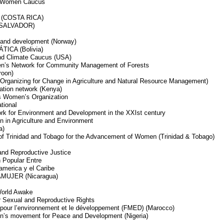
ds Women Caucus
L (COSTA RICA)
L SALVADOR)
and development (Norway)
ICA (Bolivia)
nd Climate Caucus (USA)
n’s Network for Community Management of Forests
oon)
anizing for Change in Agriculture and Natural Resource Management)
ation network (Kenya)
us Women’s Organization
ational
rk for Environment and Development in the XXIst century
 in Agriculture and Environment
a)
f Trinidad and Tobago for the Advancement of Women (Trinidad & Tobago)
and Reproductive Justice
 Popular Entre
america y el Caribe
MUJER (Nicaragua)
World Awake
or Sexual and Reproductive Rights
pour l’environnement et le développement (FMED) (Marocco)
n’s movement for Peace and Development (Nigeria)