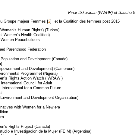
Pinar Ilkkaracan (WWHR) et Sascha 
du Groupe majeur Femmes
[
2
]
et la Coalition des femmes post 2015
omen’s Human Rights) (Turkey)
al Women’s Health Coalition)
f Women Peacebuilders
nned Parenthood Federation
r Population and Development (Canada)
a)
powerment and Development) (Cameroon)
ronmental Programme) (Nigeria)
men’s Rights Action Watch (IWRAW )
International Council for Adult
International for a Common Future
al
nvironment and Development Organization)
rnatives with Women for a New era
ition
rum
en’s Rights Project (Canada)
tudio e Investigacion de la Mujer (FEIM) (Argentina)