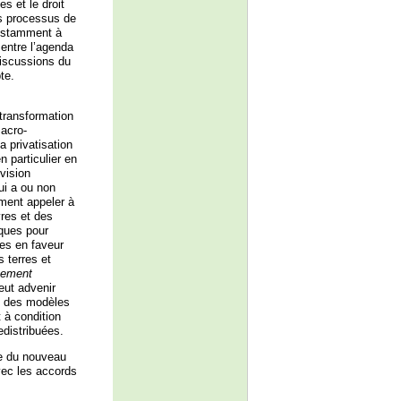
s et le droit
es processus de
instamment à
entre l’agenda
discussions du
te.
transformation
macro-
 privatisation
n particulier en
vision
ui a ou non
ment appeler à
res et des
iques pour
les en faveur
 terres et
pement
eut advenir
s des modèles
 à condition
edistribuées.
re du nouveau
vec les accords