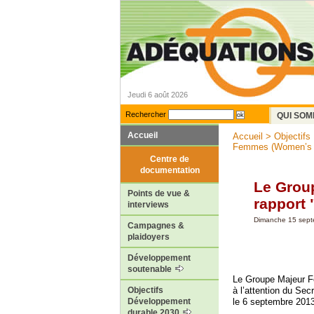
Jeudi 6 août 2026
Rechercher
QUI SOM
Accueil
Accueil
>
Objectifs
Femmes (Women’s Ma
Centre de
documentation
Le Grou
Points de vue &
rapport 
interviews
Dimanche 15 sep
Campagnes &
plaidoyers
Développement
soutenable
Le Groupe Majeur
à l’attention du Se
Objectifs
le 6 septembre 201
Développement
durable 2030