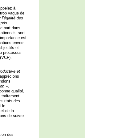
ppelez à
trop vague de
 l’égalité des
pris
le part dans
mationnels sont
’importance est
nations envers
jectifs et
 le processus
 (VCF).
roductive et
 apprécions
andons
ion
»,
bonne qualité,
e traitement
sultats des
 le
et de la
ons de suivre
tion des