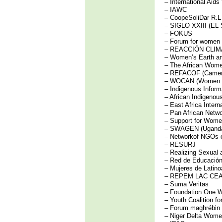
– International Ai
– IAWC
– CoopeSoliDar R.
– SIGLO XXIII (E
– FOKUS
– Forum for women 
– REACCIÓN CLIMÁT
– Women’s Earth a
– The African Wome
– REFACOF (Camer
– WOCAN (Women Org
– Indigenous Inform
– African Indigeno
– East Africa Intern
– Pan African Netwo
– Support for Women
– SWAGEN (Ugand
– Networkof NGOs o
– RESURJ
– Realizing Sexual 
– Red de Educación
– Mujeres de Latino
– REPEM LAC CEA
– Suma Veritas
– Foundation One 
– Youth Coalition f
– Forum maghrébin 
– Niger Delta Wome