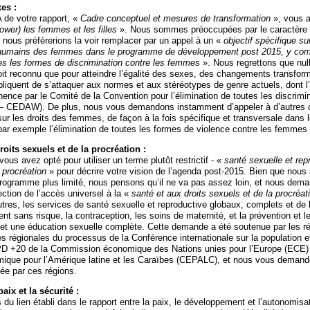
xes :
A de votre rapport, «
Cadre conceptuel et mesures de transformation
», vous a
wer) les femmes et les filles
». Nous sommes préoccupées par le caractère 
t nous préfèrerions la voir remplacer par un appel à un «
objectif spécifique sur
s humains des femmes dans le programme de développement post 2015, y com
tes les formes de discrimination contre les femmes
». Nous regrettons que nul
soit reconnu que pour atteindre l’égalité des sexes, des changements transfor
pliquent de s’attaquer aux normes et aux stéréotypes de genre actuels, dont l
ence par le Comité de la Convention pour l’élimination de toutes les discrimi
– CEDAW). De plus, nous vous demandons instamment d’appeler à d’autres ob
 sur les droits des femmes, de façon à la fois spécifique et transversale dans
r exemple l’élimination de toutes les formes de violence contre les femmes
droits sexuels et de la procréation :
vous avez opté pour utiliser un terme plutôt restrictif - «
santé sexuelle et rep
 procréation
» pour décrire votre vision de l’agenda post-2015. Bien que nous
programme plus limité, nous pensons qu’il ne va pas assez loin, et nous dem
tection de l’accès universel à la «
santé et aux droits sexuels et de la procréat
tres, les services de santé sexuelle et reproductive globaux, complets et de 
nt sans risque, la contraception, les soins de maternité, et la prévention et l
t une éducation sexuelle complète. Cette demande a été soutenue par les ré
s régionales du processus de la Conférence internationale sur la population et
D +20 de la Commission économique des Nations unies pour l’Europe (ECE) 
que pour l’Amérique latine et les Caraïbes (CEPALC), et nous vous demand
ée par ces régions.
aix et la sécurité :
 du lien établi dans le rapport entre la paix, le développement et l’autonomisa