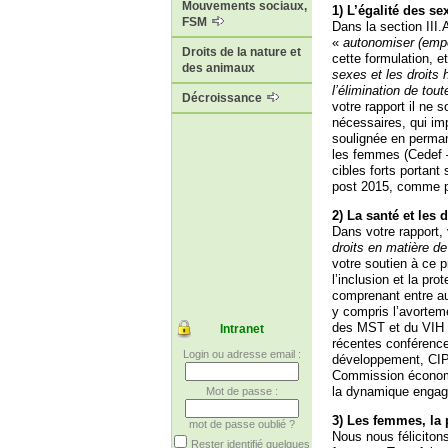
Mouvements sociaux,
1) L’égalité des se
FSM
Dans la section III.
«
autonomiser (empo
Droits de la nature et
cette formulation, e
des animaux
sexes et les droit
l’élimination de tou
Décroissance
votre rapport il ne 
nécessaires, qui im
soulignée en perman
les femmes (Cedef 
cibles forts portant
post 2015, comme pa
2) La santé et les 
Dans votre rapport, 
droits en matière de
votre soutien à ce 
l’inclusion et la pro
comprenant entre au
y compris l’avorteme
des MST et du VIH e
Intranet
récentes conférence
Login ou adresse email :
développement, CIP
Commission économi
la dynamique engag
Mot de passe :
3) Les femmes, la p
mot de passe oublié ?
Nous nous félicitons
Rester identifié quelques