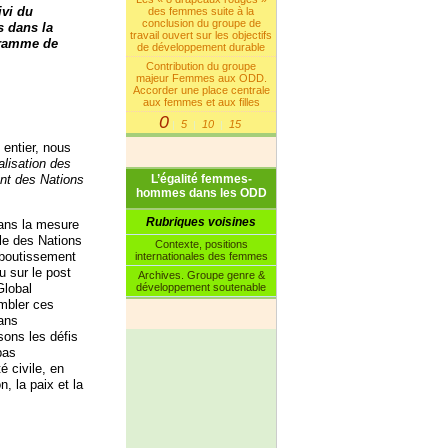
ivi du
des femmes suite à la
conclusion du groupe de
s dans la
travail ouvert sur les objectifs
ogramme de
de développement durable
Contribution du groupe
majeur Femmes aux ODD.
Accorder une place centrale
aux femmes et aux filles
0
5
10
15
|
|
|
entier, nous
alisation des
ent des Nations
L’égalité femmes-
hommes dans les ODD
Rubriques voisines
ans la mesure
ale des Nations
Contexte, positions
aboutissement
internationales des femmes
 sur le post
Archives. Groupe genre &
Global
développement soutenable
embler ces
dans
sons les défis
pas
 civile, en
n, la paix et la