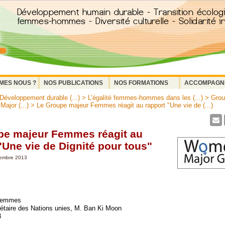
MES NOUS ?
NOS PUBLICATIONS
NOS FORMATIONS
ACCOMPAGN
 Développement durable (...)
>
L’égalité femmes-hommes dans les (...)
>
Grou
jor (...)
> Le Groupe majeur Femmes réagit au rapport "Une vie de (...)
pe majeur Femmes réagit au
"Une vie de Dignité pour tous"
tembre 2013
 Femmes
crétaire des Nations unies, M. Ban Ki Moon
3