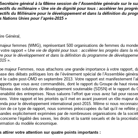
 Secrétaire général à la 68ème session de l’Assemblée générale sur le su
ctifs du millénaire «
Une vie de dignité pour tous : accélérer les progrè
jectifs du Millénaire pour le développement et dans la définition du pr
 Nations Unies pour l’après-2015
»
ire Général,
ajeur femmes (WMG), représentant 500 organisations de femmes du monde 
votre rapport «
Une vie de dignité pour tous : accélérer les progrès dans la ré
aire pour le développement et dans la définition du programme de développem
2015
».
e majeur Femmes, nous attachons une grande importance à votre rapport, d
a base des débats politiques lors de l’événement spécial de l’Assemblée génér
t le cadre post-OMD en septembre 2013. Votre rapport est manifestement l’
rapports que vous avez commandités, dont le rapport du Groupe de haut niveau
Réseau des solutions de développement soutenable (SDSN) et le rapport du 
enabilité des entreprises. Nous saluons l’effort que vous avez fait pour rass
tions. Votre rapport et les priorités qu’il met en avant joueront un rôle majeur 
Agenda pour le développement international post-2015. Même si nous reconnais
tion de ce type de rapport, nous sommes préoccupées du fait qu’il ne reflète 
andes explicitement exprimées par de nombreuses organisations de la société
 concerne l’égalité des sexes, les droits et la santé sexuels et de la procréatio
sformation du modèle économique.
attirer votre attention sur quatre points importants :