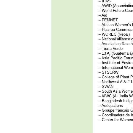
– IPAS
– AWID (Associatio
– World Future Coun
– Aid
– FEMNET
– African Women’s
– Huairou Commiss
– WOREC (Nepal)
– National allianc
– Asociacion Raxch’
– Tierra Verde
– 13 Aj (Guatemala)
– Asia Pacific Fo
– Institute of Env
– International Wo
– STSCRW
– College of Plant P
– Northwest A & F U
– SWAN
– South Asia Women
– AIWC (All India W
– Bangladesh Indi
– Adéquations
– Groupe français 
– Coordinadora de la
– Center for Women’