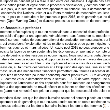
e rapport ne parvient pas à faire le lien entre ces questions. L’égalité des sexe
rticipation pleine et égale dans le processus décisionnel, y compris dans l
ue à la paix, à la sécurité et au développement soutenable. Nous demandons 
 concernés des Nations unies et aux États membres de reconnaître les liens 
s, la paix et la sécurité et les processus post-2015, et de garantir que les 
uvert (Open Working Group) et d’autres processus connexes en tiennent comp
tion économique profonde :
ement préoccupées que tout en reconnaissant la nécessité d’une profonde 
ort oublie d’apporter une approche véritablement transformatrice au modèle 
ondé sur des modes de consommation et de production non soutenable, sur la
, qui exacerbent l’exploitation et les relations sociales et de genre inégales, e
 femmes pauvres et marginalisées. Un cadre post 2015 ne peut proposer une 
 revisite la façon de rendre soutenable les économies, en prenant en compte q
ure de bénéficier des ressources économiques. Nous souhaitons particulière
tière de pouvoir économique, d’opportunités et de droits en faveur des pauv
ent les femmes et les filles. Cela impliquerait entre autres des cadres jurid
ssession, au fait d’être déshéritées et à l’expulsion des épouses, soeurs et fil
masculin et des mécanismes financiers permettant aux femmes d’acheter des
ressources nécessaires pour être économiquement productives. «
Un dévelop
» - comme vous le demandez dans la section III.A.90 de votre rapport - ne p
disposent de l’autonomie et des capacités pour être motrices de changement
t à des opportunités de travail décent et puissent en tirer des bénéfices, et
ins (care) non rémunéré soit pris en compte et que les responsabilités soient r
mandons d’assurer que les droits humains soient solidement placés au cent
ppement et de garantir que tout nouveau cadre soient en totale cohérence a
ationaux existants sur les droits humains incluant les droits des femmes
[
1
]
.