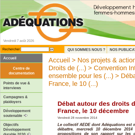
Vendredi 7 août 2026
Rechercher
QUI SOMMES NOUS ?
NOS PUBLICA
Accueil
Accueil
>
Nos projets & actio
Droits de (...)
>
Convention Int
Centre de
documentation
ensemble pour les (...)
> Débat
France, le 10 (...)
Points de vue &
interviews
Campagnes &
plaidoyers
Débat autour des droits d
France, le 10 décembre
Développement
soutenable
Vendredi 28 novembre 2014
Le collectif AEDE dont Adéquations est 
Objectifs
débattre, mercredi 10 décembre 2014 
Développement
propositions de son rapport sur les d
durable 2030