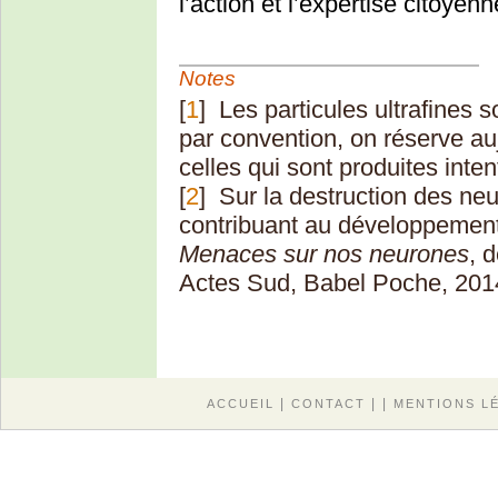
l’action et l’expertise citoyenn
Notes
[
1
]
Les particules ultrafines 
par convention, on réserve au
celles qui sont produites inte
[
2
]
Sur la destruction des ne
contribuant au développement
Menaces sur nos neurones
, 
Actes Sud, Babel Poche, 201
|
| |
ACCUEIL
CONTACT
MENTIONS L