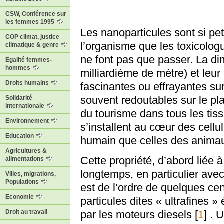
CSW, Conférence sur
les femmes 1995
Les nanoparticules sont si pe
COP climat, justice
l’organisme que les toxicolog
climatique & genre
ne font pas que passer. La di
Egalité femmes-
hommes
milliardième de mètre) et leur 
Droits humains
fascinantes ou effrayantes sur
souvent redoutables sur le plan
Solidarité
internationale
du tourisme dans tous les tiss
Environnement
s’installent au cœur des cellul
Education
humain que celles des animau
Agricultures &
Cette propriété, d’abord liée à
alimentations
longtemps, en particulier avec
Villes, migrations,
Populations
est de l’ordre de quelques ce
Economie
particules dites « ultrafines »
Droit au travail
par les moteurs diesels
[
1
]
. 