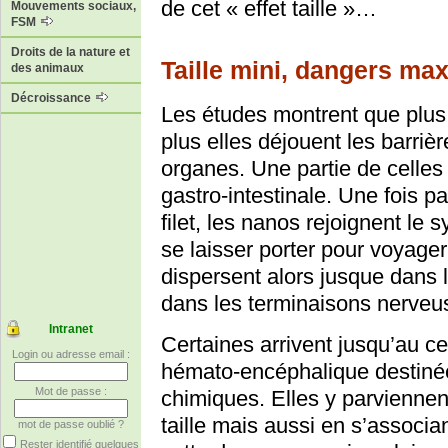
de cet « effet taille »…
Mouvements sociaux,
FSM
Droits de la nature et
Taille mini, dangers max
des animaux
Décroissance
Les études montrent que plus 
plus elles déjouent les barriè
organes. Une partie de celles 
gastro-intestinale. Une fois p
filet, les nanos rejoignent le 
se laisser porter pour voyager
dispersent alors jusque dans 
dans les terminaisons nerveu
Intranet
Certaines arrivent jusqu’au ce
Login ou adresse email :
hémato-encéphalique destinée 
Mot de passe :
chimiques. Elles y parviennen
taille mais aussi en s’assoc
mot de passe oublié ?
Rester identifié quelques