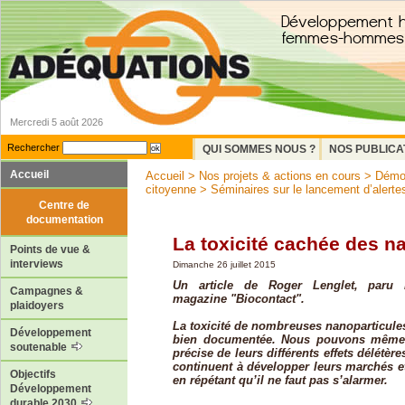
Mercredi 5 août 2026
Rechercher
QUI SOMMES NOUS ?
NOS PUBLICA
Accueil
Accueil
>
Nos projets & actions en cours
>
Démoc
citoyenne
>
Séminaires sur le lancement d’alerte
Centre de
documentation
La toxicité cachée des n
Points de vue &
interviews
Dimanche 26 juillet 2015
Un article de Roger Lenglet, paru 
Campagnes &
magazine "Biocontact".
plaidoyers
La toxicité de nombreuses nanoparticules
Développement
bien documentée. Nous pouvons même 
soutenable
précise de leurs différents effets délétère
continuent à développer leurs marchés et
Objectifs
en répétant qu’il ne faut pas s’alarmer.
Développement
durable 2030