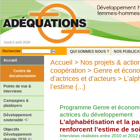
Jeudi 6 août 2026
Rechercher
QUI SOMMES NOUS ?
NOS PUBLICA
Accueil
Accueil
>
Nos projets & actio
coopération
>
Genre et économ
Centre de
documentation
d’actrices et d’acteurs
> L’alph
l’estime (...)
Points de vue &
interviews
Campagnes &
plaidoyers
Programme Genre et économi
actrices du développement
Développement
soutenable
L’alphabétisation et la pa
renforcent l’estime de so
Objectifs
Développement
Interviews réalisées entre 2010 et 2012 
durable 2030