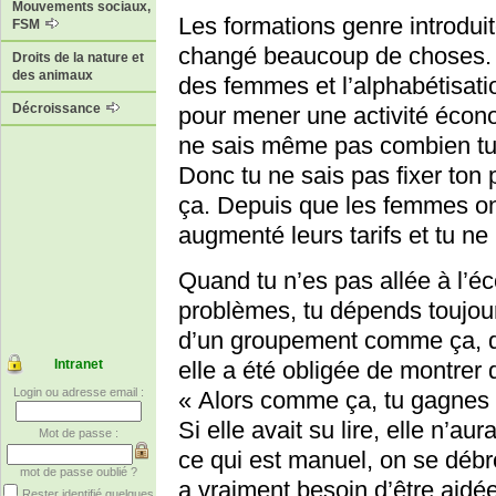
Mouvements sociaux,
Les formations genre introdui
FSM
changé beaucoup de choses. En 
Droits de la nature et
des animaux
des femmes et l’alphabétisatio
Décroissance
pour mener une activité écono
ne sais même pas combien tu
Donc tu ne sais pas fixer ton 
ça. Depuis que les femmes ont
augmenté leurs tarifs et tu ne 
Quand tu n’es pas allée à l’
problèmes, tu dépends toujou
d’un groupement comme ça, qu
elle a été obligée de montrer de
Intranet
Login ou adresse email :
« Alors comme ça, tu gagnes d
Si elle avait su lire, elle n’au
Mot de passe :
ce qui est manuel, on se débro
mot de passe oublié ?
a vraiment besoin d’être aidé
Rester identifié quelques