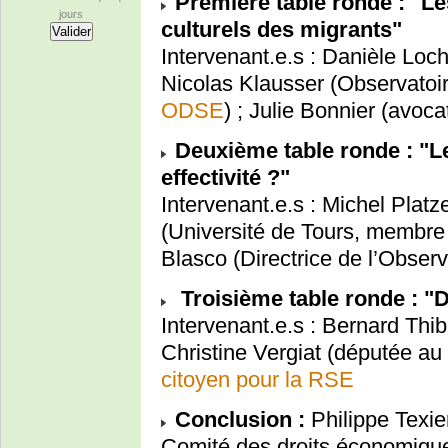
Première table ronde : "L
jours
culturels des migrants"
Intervenant.e.s : Danièle Loch
Nicolas Klausser (Observatoir
ODSE
) ; Julie Bonnier (avoca
Deuxième table ronde : "Le
effectivité ?"
Intervenant.e.s : Michel Pla
(Université de Tours, membre
Blasco (Directrice de l’Obse
Troisième table ronde : "D
Intervenant.e.s : Bernard Thib
Christine Vergiat (députée a
citoyen pour la RSE
Conclusion :
Philippe Texie
Comité des droits économiques