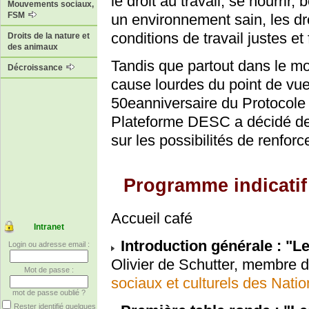
le droit au travail, se nourrir
Mouvements sociaux,
FSM
un environnement sain, les dro
conditions de travail justes et
Droits de la nature et
des animaux
Tandis que partout dans le m
Décroissance
cause lourdes du point de vue 
50eanniversaire du Protocole 
Plateforme DESC a décidé de d
sur les possibilités de renfor
Programme indicatif
Accueil café
Intranet
Introduction générale : "Le
Login ou adresse email :
Olivier de Schutter, membre 
Mot de passe :
sociaux et culturels des Nati
mot de passe oublié ?
Rester identifié quelques