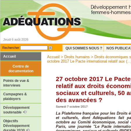
Jeudi 6 août 2026
Rechercher
QUI SOMMES NOUS ?
NOS PUBLICA
Accueil
Accueil
>
Droits humains
>
Droits économiques so
octobre 2017 Le Pacte international relatif aux (...
Centre de
documentation
27 octobre 2017 Le Pacte 
Points de vue &
relatif aux droits économ
interviews
sociaux et culturels, 50 
Campagnes &
des avancées ?
plaidoyers
Samedi 7 octobre 2017
Développement
soutenable
La Plateforme française pour les Droits
et culturels, dont Adéquations fait pa
Objectifs
octobre au Comité économique, social 
Développement
Paris, une journée "Le Pacte internation
durable 2030
économiques, sociaux et culturels (PIDES