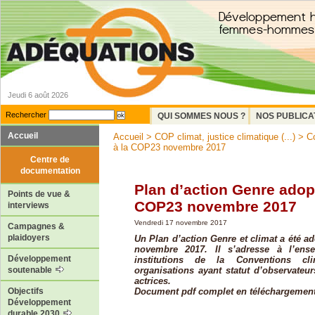
Jeudi 6 août 2026
Rechercher
QUI SOMMES NOUS ?
NOS PUBLICA
Accueil
Accueil
>
COP climat, justice climatique (...)
>
Co
à la COP23 novembre 2017
Centre de
documentation
Plan d’action Genre adopt
Points de vue &
COP23 novembre 2017
interviews
Vendredi 17 novembre 2017
Campagnes &
plaidoyers
Un Plan d’action Genre et climat a été a
novembre 2017. Il s’adresse à l’ens
Développement
institutions de la Conventions cli
organisations ayant statut d’observateur
soutenable
actrices.
Document pdf complet en téléchargement 
Objectifs
Développement
durable 2030