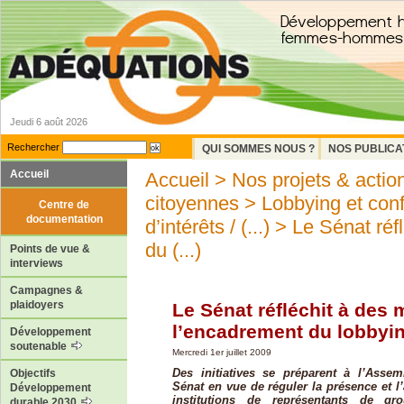
Jeudi 6 août 2026
Rechercher
QUI SOMMES NOUS ?
NOS PUBLICA
Accueil
Accueil
>
Nos projets & actio
citoyennes
>
Lobbying et confli
Centre de
documentation
d’intérêts / (...)
> Le Sénat réf
du (...)
Points de vue &
interviews
Campagnes &
plaidoyers
Le Sénat réfléchit à des
l’encadrement du lobbyi
Développement
soutenable
Mercredi 1er juillet 2009
Des initiatives se préparent à l’Assem
Objectifs
Sénat en vue de réguler la présence et l
Développement
institutions de représentants de gro
durable 2030