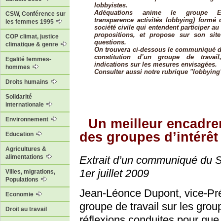
lobbyistes.
Adéquations anime le groupe ET
CSW, Conférence sur
transparence activités lobbying) formé 
les femmes 1995
société civile qui entendent participer au
propositions, et propose sur son sit
COP climat, justice
questions.
climatique & genre
On trouvera ci-dessous le communiqué d
constitution d’un groupe de travai
Egalité femmes-
indications sur les mesures envisagées.
hommes
Consulter aussi notre rubrique "lobbying
Droits humains
Solidarité
internationale
Environnement
Un meilleur encadr
des groupes d’intérêt
Education
Agricultures &
alimentations
Extrait d’un communiqué du S
1er juillet 2009
Villes, migrations,
Populations
Jean-Léonce Dupont, vice-Pré
Economie
groupe de travail sur les grou
Droit au travail
réflexions conduites pour que l