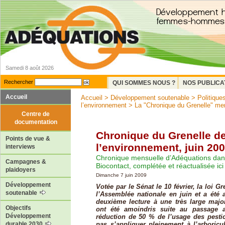
Samedi 8 août 2026
Rechercher
QUI SOMMES NOUS ?
NOS PUBLICA
Accueil
Accueil
>
Développement soutenable
>
Politiques
l’environnement
>
La "Chronique du Grenelle" me
Centre de
documentation
Chronique du Grenelle d
Points de vue &
l’environnement, juin 20
interviews
Chronique mensuelle d’Adéquations dan
Campagnes &
Biocontact, complétée et réactualisée ici
plaidoyers
Dimanche 7 juin 2009
Développement
Votée par le Sénat le 10 février, la loi G
soutenable
l’Assemblée nationale en juin et a été 
deuxième lecture à une très large majori
Objectifs
ont été amoindris suite au passage
Développement
réduction de 50 % de l’usage des pestic
pas s’appliquer pleinement à l’arboricul
durable 2030