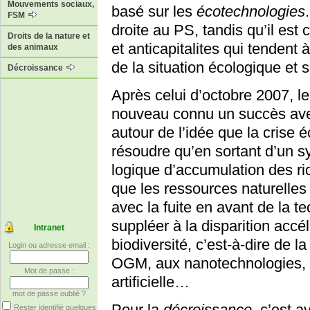
Mouvements sociaux,
basé sur les
écotechnologies
FSM
droite au PS, tandis qu’il est
Droits de la nature et
et anticapitalites qui tendent 
des animaux
de la situation écologique et s
Décroissance
Après celui d’octobre 2007, 
nouveau connu un succès avec
autour de l’idée que la crise 
résoudre qu’en sortant d’un s
logique d’accumulation des ri
que les ressources naturelles s
avec la fuite en avant de la 
suppléer à la disparition acc
Intranet
biodiversité, c’est-à-dire de 
Login ou adresse email :
OGM, aux nanotechnologies, a
Mot de passe :
artificielle…
mot de passe oublié ?
Pour la
décroissance
, c’est 
Rester identifié quelques