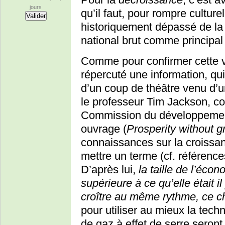
jours
qu’il faut, pour rompre culture
historiquement dépassé de la 
national brut comme principa
Comme pour confirmer cette v
répercuté une information, qui f
d’un coup de théâtre venu d’u
le professeur Tim Jackson, c
Commission du développemen
ouvrage (
Prosperity without g
connaissances sur la croissan
mettre un terme (cf. référenc
D’après lui,
la taille de l’éco
supérieure à ce qu’elle était i
croître au même rythme, ce ch
pour utiliser au mieux la tech
de gaz à effet de serre seron