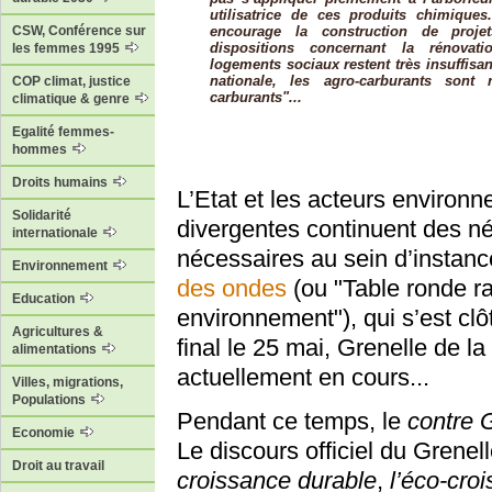
utilisatrice de ces produits chimique
encourage la construction de projet
CSW, Conférence sur
dispositions concernant la rénovat
les femmes 1995
logements sociaux restent très insuffisa
nationale, les agro-carburants sont 
COP climat, justice
carburants"...
climatique & genre
Egalité femmes-
hommes
Droits humains
L’Etat et les acteurs enviro
Solidarité
divergentes continuent des n
internationale
nécessaires au sein d’instan
Environnement
des ondes
(ou "Table ronde r
Education
environnement"), qui s’est clô
Agricultures &
final le 25 mai, Grenelle de l
alimentations
actuellement en cours...
Villes, migrations,
Populations
Pendant ce temps, le
contre 
Economie
Le discours officiel du Grenell
Droit au travail
croissance durable
,
l’éco-cro