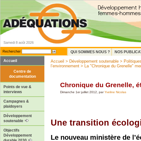
Samedi 8 août 2026
Rechercher
QUI SOMMES NOUS ?
NOS PUBLICA
Accueil
Accueil
>
Développement soutenable
>
Politiques
l’environnement
>
La "Chronique du Grenelle" me
Centre de
documentation
Chronique du Grenelle, é
Points de vue &
interviews
Dimanche 1er juillet 2012, par
Yveline Nicolas
Campagnes &
plaidoyers
Développement
Une transition écologi
soutenable
Objectifs
Développement
Le nouveau ministère de l’
durable 2030