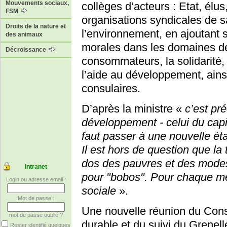
Mouvements sociaux,
collèges d’acteurs : Etat, élu
FSM
organisations syndicales de s
Droits de la nature et
l’environnement, en ajoutant 
des animaux
morales dans les domaines de 
Décroissance
consommateurs, la solidarité, l
l’aide au développement, ain
consulaires.
D’après la ministre «
c’est pr
développement - celui du capit
faut passer à une nouvelle éta
Il est hors de question que la 
dos des pauvres et des modest
Intranet
pour "bobos". Pour chaque mesur
Login ou adresse email :
sociale
».
Mot de passe :
Une nouvelle réunion du Cons
mot de passe oublié ?
durable et du suivi du Grenell
Rester identifié quelques