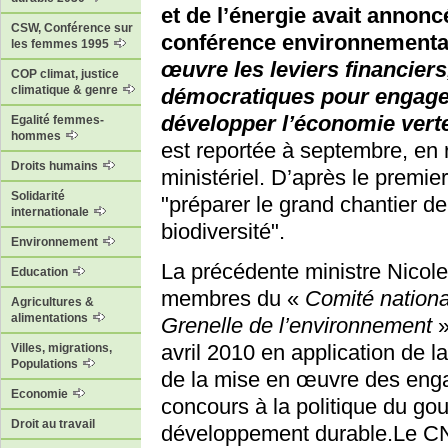
et de l’énergie avait annoncé
CSW, Conférence sur
conférence environnemental
les femmes 1995
œuvre les leviers financiers
COP climat, justice
climatique & genre
démocratiques pour engager 
développer l’économie vert
Egalité femmes-
hommes
est reportée à septembre, e
Droits humains
ministériel. D’après le premier
Solidarité
"préparer le grand chantier de 
internationale
biodiversité".
Environnement
La précédente ministre Nicole 
Education
membres du «
Comité nationa
Agricultures &
alimentations
Grenelle de l’environnement
»
avril 2010 en application de la
Villes, migrations,
Populations
de la mise en œuvre des enga
Economie
concours à la politique du g
Droit au travail
développement durable.Le CN