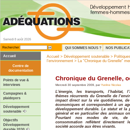
Samedi 8 août 2026
Rechercher
QUI SOMMES NOUS ?
NOS PUBLICA
Accueil
Accueil
>
Développement soutenable
>
Politiques
l’environnement
>
La "Chronique du Grenelle" me
Centre de
documentation
Chronique du Grenelle, o
Points de vue &
interviews
Mercredi 30 septembre 2009, par
Yveline Nicolas
L’énergie, les transports, l’habitat, l
Campagnes &
thèmes récurrents du Grenelle de l’envi
plaidoyers
impact direct sur la vie quotidienne, de
économiques et correspondent à un age
Développement
développement durable. Le statut et la 
soutenable
général et en particulier des animaux on
Pourtant nos modes de vie, de 
Objectifs
consommation reflètent directement l
Développement
société accorde aux êtres vivants.
durable 2030