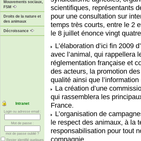
Mouvements sociaux,
scientifiques, représentants de
FSM
pour une consultation sur int
Droits de la nature et
des animaux
temps très courts, entre le 2 
Décroissance
le 8 juillet énonce vingt quat
L’élaboration d’ici fin 2009 d
avec l’animal, qui rappellera 
réglementation française et co
des acteurs, la promotion des
qualité ainsi que l’information
La création d’une commission
qui rassemblera les principau
Intranet
France.
Login ou adresse email :
L’organisation de campagnes
le respect des animaux, à la té
Mot de passe :
responsabilisation pour tout 
mot de passe oublié ?
compagnie.
Rester identifié quelques