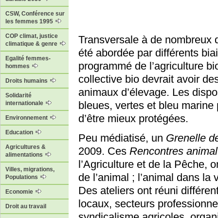
CSW, Conférence sur
les femmes 1995
COP climat, justice
Transversale à de nombreux 
climatique & genre
été abordée par différents bia
Egalité femmes-
programmé de l’agriculture bio
hommes
collective bio devrait avoir d
Droits humains
animaux d’élevage. Les disposi
Solidarité
bleues, vertes et bleu marin
internationale
d’être mieux protégées.
Environnement
Education
Peu médiatisé, un
Grenelle d
Agricultures &
2009. Ces
Rencontres animal 
alimentations
l’Agriculture et de la Pêche, o
Villes, migrations,
de l’animal ; l’animal dans la v
Populations
Des ateliers ont réuni différen
Economie
locaux, secteurs professionne
Droit au travail
syndicalisme agricoles, orga