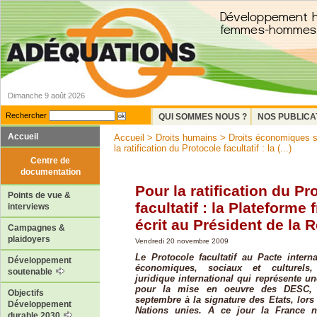
Dimanche 9 août 2026
Rechercher
QUI SOMMES NOUS ?
NOS PUBLICA
Accueil
Accueil
>
Droits humains
>
Droits économiques so
la ratification du Protocole facultatif : la (...)
Centre de
documentation
Pour la ratification du Pr
Points de vue &
facultatif : la Plateforme 
interviews
écrit au Président de la 
Campagnes &
plaidoyers
Vendredi 20 novembre 2009
Le Protocole facultatif au Pacte interna
Développement
économiques, sociaux et culturels,
soutenable
juridique international qui représente u
pour la mise en oeuvre des DESC, 
Objectifs
septembre à la signature des Etats, lor
Développement
Nations unies. A ce jour la France n
durable 2030