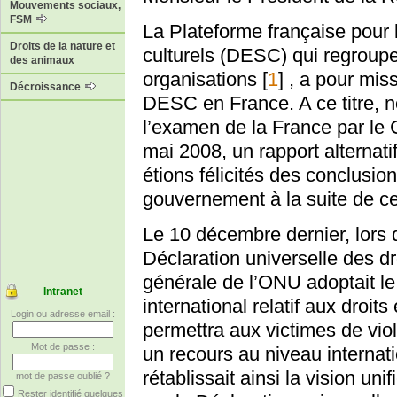
Mouvements sociaux,
FSM
La Plateforme française pour 
Droits de la nature et
culturels (DESC) qui regroup
des animaux
organisations
[
1
]
, a pour mis
Décroissance
DESC en France. A ce titre, n
l’examen de la France par le
mai 2008, un rapport alternati
étions félicités des conclus
gouvernement à la suite de ce
Le 10 décembre dernier, lors 
Déclaration universelle des d
générale de l’ONU adoptait le 
Intranet
international relatif aux droit
Login ou adresse email :
permettra aux victimes de viol
Mot de passe :
un recours au niveau internat
rétablissait ainsi la vision u
mot de passe oublié ?
Rester identifié quelques