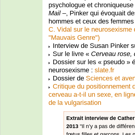
psychologue et chroniqueuse
Mail
–, Pinker qui évoquait de
hommes et ceux des femmes : 
C. Vidal sur le neurosexisme
"Mauvais Genre")
Interview de Susan Pinker 
Sur le livre «
Cerveau rose, 
Dossier sur les « pseudo » ét
neurosexisme :
slate.fr
Dossier de
Sciences et aven
Critique du positionnement d
cerveau a-t-il un sexe, en lign
de la vulgarisation
Extrait interview de Cathe
2013
"Il n’y a pas de différ
fœtus filles et garçons. Les 