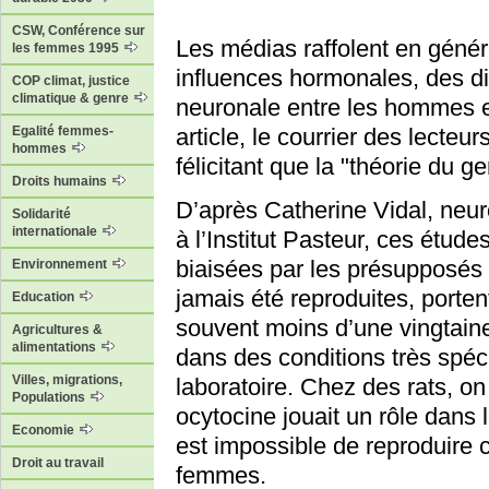
CSW, Conférence sur
Les médias raffolent en géné
les femmes 1995
influences hormonales, des di
COP climat, justice
climatique & genre
neuronale entre les hommes e
article, le courrier des lecte
Egalité femmes-
hommes
félicitant que la "théorie du 
Droits humains
D’après Catherine Vidal, neuro
Solidarité
internationale
à l’Institut Pasteur, ces étude
biaisées par les présupposés 
Environnement
jamais été reproduites, porten
Education
souvent moins d’une vingtain
Agricultures &
alimentations
dans des conditions très spéci
Villes, migrations,
laboratoire. Chez des rats, o
Populations
ocytocine jouait un rôle dans l
Economie
est impossible de reproduire 
Droit au travail
femmes.