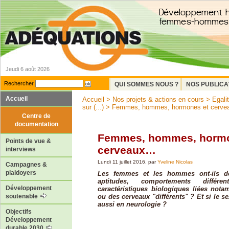
Jeudi 6 août 2026
Rechercher
QUI SOMMES NOUS ?
NOS PUBLICA
Accueil
Accueil
>
Nos projets & actions en cours
>
Egal
sur (...)
> Femmes, hommes, hormones et cerv
Centre de
documentation
Femmes, hommes, hormo
Points de vue &
cerveaux…
interviews
Lundi 11 juillet 2016, par
Yveline Nicolas
Campagnes &
plaidoyers
Les femmes et les hommes ont-ils de
aptitudes, comportements diffé
Développement
caractéristiques biologiques liées no
ou des cerveaux "différents" ? Et si le se
soutenable
aussi en neurologie ?
Objectifs
Développement
durable 2030