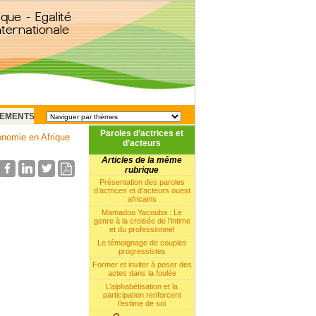
EMENTS
Paroles d’actrices et
onomie en Afrique
d’acteurs
Articles de la même
rubrique
Présentation des paroles
d’actrices et d’acteurs ouest
africains
Mamadou Yacouba : Le
genre à la croisée de l’intime
et du professionnel
Le témoignage de couples
progressistes
Former et inviter à poser des
actes dans la foulée
L’alphabétisation et la
participation renforcent
l’estime de soi