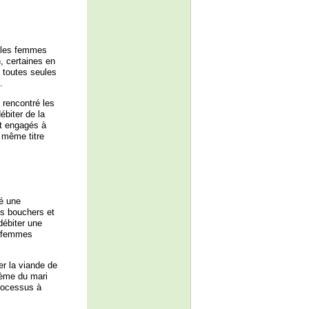
 les femmes
, certaines en
t toutes seules
.
 rencontré les
ébiter de la
nt engagés à
 même titre
sé une
es bouchers et
débiter une
x femmes
er la viande de
lème du mari
processus à