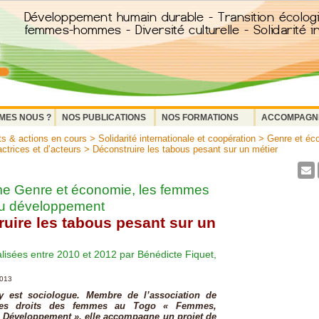
MES NOUS ?
NOS PUBLICATIONS
NOS FORMATIONS
ACCOMPAGN
ts & actions en cours
>
Solidarité internationale et coopération
>
Genre et éc
actrices et d’acteurs
> Déconstruire les tabous pesant sur un métier
e Genre et économie, les femmes
du développement
uire les tabous pesant sur un
alisées entre 2010 et 2012 par Bénédicte Fiquet,
2013
y est sociologue. Membre de l’association de
des droits des femmes au Togo « Femmes,
 Développement », elle accompagne un projet de