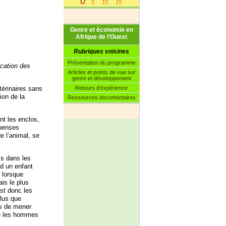
0
5
10
15
|
|
|
Genre et économie en
Afrique de l’Ouest
Rubriques voisines
Présentation du programme
ication des
Articles et points de vue sur
genre et développement
Retours d’expérience
érinaires sans
ion de la
Ressources documentaires
nt les enclos,
épenses
e l’animal, se
is dans les
nd un enfant
e lorsque
is le plus
est donc les
lus que
as de mener
ue les hommes