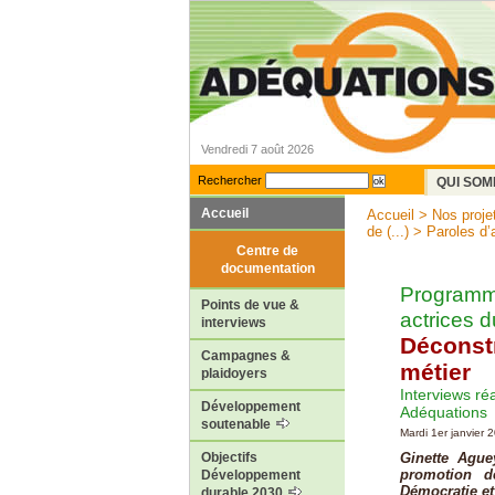
Vendredi 7 août 2026
Rechercher
QUI SOM
Accueil
Accueil
>
Nos proje
de (...)
>
Paroles d’
Centre de
documentation
Programm
Points de vue &
actrices 
interviews
Déconstr
Campagnes &
métier
plaidoyers
Interviews ré
Développement
Adéquations
soutenable
Mardi 1er janvier 
Ginette Ague
Objectifs
promotion 
Développement
Démocratie et
durable 2030