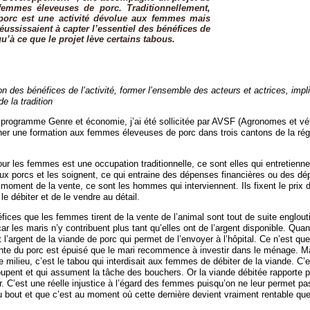
femmes éleveuses de porc. Traditionnellement,
 porc est une activité dévolue aux femmes mais
ussissaient à capter l’essentiel des bénéfices de
u’à ce que le projet lève certains tabous.
ion des bénéfices de l’activité, former l’ensemble des acteurs et actrices, impl
de la tradition
programme Genre et économie, j’ai été sollicitée par AVSF (Agronomes et vét
nner une formation aux femmes éleveuses de porc dans trois cantons de la rég
ur les femmes est une occupation traditionnelle, ce sont elles qui entretienne
x porcs et les soignent, ce qui entraine des dépenses financières ou des d
oment de la vente, ce sont les hommes qui interviennent. Ils fixent le prix d
le débiter et de le vendre au détail.
fices que les femmes tirent de la vente de l’animal sont tout de suite englout
r les maris n’y contribuent plus tant qu’elles ont de l’argent disponible. Qua
l’argent de la viande de porc qui permet de l’envoyer à l’hôpital. Ce n’est qu
 vente du porc est épuisé que le mari recommence à investir dans le ménage. Ma
milieu, c’est le tabou qui interdisait aux femmes de débiter de la viande. C’
pent et qui assument la tâche des bouchers. Or la viande débitée rapporte p
r. C’est une réelle injustice à l’égard des femmes puisqu’on ne leur permet p
’au bout et que c’est au moment où cette dernière devient vraiment rentable q