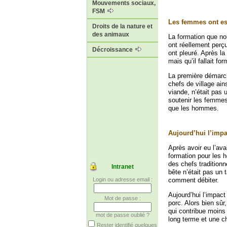
Mouvements sociaux,
FSM
Les femmes ont est
Droits de la nature et
des animaux
La formation que n
ont réellement perçu
Décroissance
ont pleuré. Après la
mais qu’il fallait fo
La première démarche
chefs de village ain
viande, n’était pas
soutenir les femmes
que les hommes.
Aujourd’hui l’impac
Après avoir eu l’av
formation pour les 
des chefs traditionn
Intranet
bête n’était pas un
comment débiter.
Login ou adresse email :
Aujourd’hui l’impac
Mot de passe :
porc. Alors bien sûr
qui contribue moins
mot de passe oublié ?
long terme et une c
Rester identifié quelques