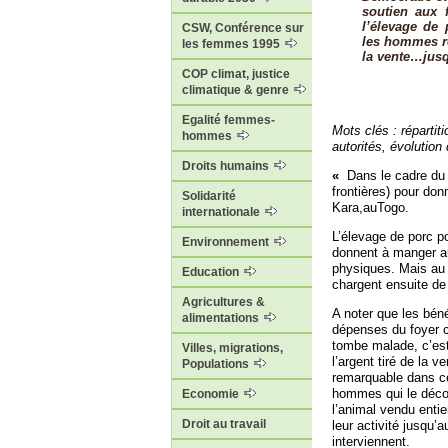
soutien aux 
l’élevage de
CSW, Conférence sur
les hommes ré
les femmes 1995
la vente…jusq
COP climat, justice
climatique & genre
Egalité femmes-
Mots clés : répartit
hommes
autorités, évolution 
Droits humains
«
Dans le cadre du 
frontières) pour do
Solidarité
Kara,auTogo.
internationale
L’élevage de porc po
Environnement
donnent à manger au
physiques. Mais au m
Education
chargent ensuite de 
Agricultures &
A noter que les béné
alimentations
dépenses du foyer ca
tombe malade, c’est 
Villes, migrations,
l’argent tiré de la
Populations
remarquable dans ce 
hommes qui le décou
Economie
l’animal vendu entie
Droit au travail
leur activité jusqu
interviennent.