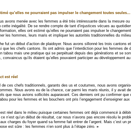
imé qu’elles ne pourraient pas impulser le changement toutes seules...
ous avons menée avec les femmes a été très intéressante dans la mesure ou
 cette inégalité. De se rendre compte de tant d’injustices vécues au quotidien
 formation, elles ont estimé qu’elles ne pourraient pas impulser le changemen
rmer les hommes, leurs maris et impliquer les autorités traditionnelles du milieu
 fut un début d’action de plaidoyer. Nous avons sillonné les trois cantons et
si que les chefs cantons. Ils ont admis que l’interdiction pour les femmes de d
 un tabou mais une pratique qui se perpétuait depuis des générations et se so
, convaincus qu’ils étaient qu’elles pouvaient participer au développement au
t est réel
al de ces chefs traditionnels, garants des us et coutumes, nous avons organi
hommes. Nous avons eu de la chance, car parmi les maris réunis, il y avait d
els que nous avions sollicités auparavant. Ces derniers ont pu confirmer que 
 tabou pour les femmes et les bouchers ont pris l’engagement d’enseigner au
t est réel dans le milieu puisque certaines femmes ont déjà commencé à débit
, ce n’est qu’un début de résultat, car nous n’avons pas encore résolu le prob
 aux charges du foyer quand sa femme fait entrer de l’argent. Mais c’est un 
hose est sûre : les femmes n’en sont plus à l’étape zéro.
»