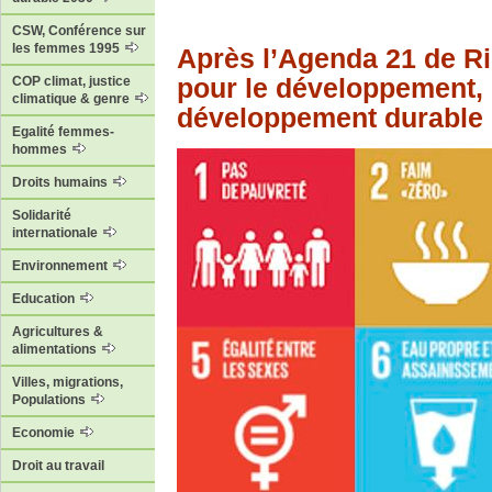
CSW, Conférence sur
les femmes 1995
Après l’Agenda 21 de Rio
pour le développement, 
COP climat, justice
climatique & genre
développement durable
Egalité femmes-
hommes
Droits humains
Solidarité
internationale
Environnement
Education
Agricultures &
alimentations
Villes, migrations,
Populations
Economie
Droit au travail