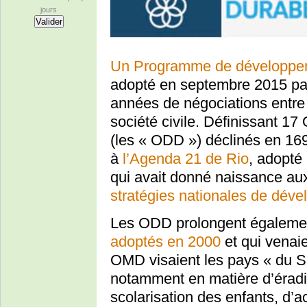
jours
Un Programme de développeme
adopté en septembre 2015 par
années de négociations entre 
société civile. Définissant 1
(les « ODD ») déclinés en 169 c
à
l’Agenda 21 de Rio
, adopté
qui avait donné naissance au
stratégies nationales de dév
Les ODD prolongent égalem
adoptés en 2000
et qui venai
OMD visaient les pays « du S
notamment en matière d’éradic
scolarisation des enfants, d’