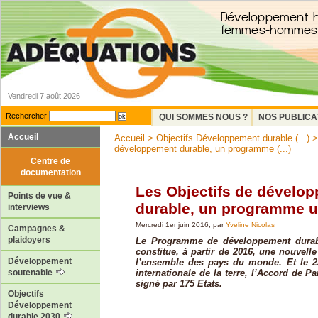
Vendredi 7 août 2026
Rechercher
QUI SOMMES NOUS ?
NOS PUBLICA
Accueil
Accueil
>
Objectifs Développement durable (...)
développement durable, un programme (...)
Centre de
documentation
Les Objectifs de dévelo
Points de vue &
durable, un programme u
interviews
Mercredi 1er juin 2016, par
Yveline Nicolas
Campagnes &
plaidoyers
Le Programme de développement durab
constitue, à partir de 2016, une nouvelle
Développement
l’ensemble des pays du monde. Et le 22
internationale de la terre, l’Accord de Pa
soutenable
signé par 175 Etats.
Objectifs
Développement
durable 2030