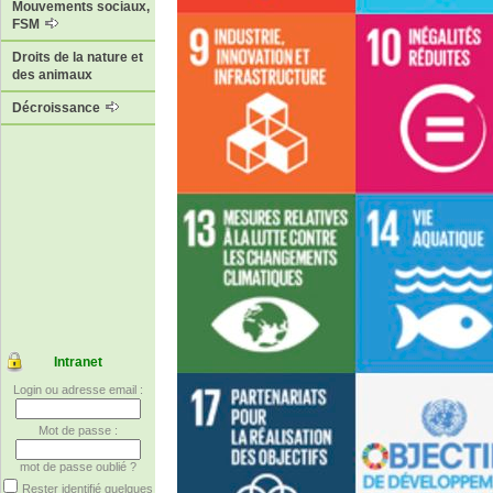
Mouvements sociaux,
FSM
Droits de la nature et
des animaux
Décroissance
Intranet
Login ou adresse email :
Mot de passe :
mot de passe oublié ?
Rester identifié quelques