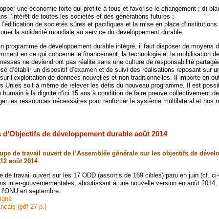
lopper une économie forte qui profite à tous et favorise le changement ; d) pla
 l’intérêt de toutes les sociétés et des générations futures ;
r l’édification de sociétés sûres et pacifiques et la mise en place d’institutions
re jouer la solidarité mondiale au service du développement durable.
n programme de développement durable intégré, il faut disposer de moyens d
amment en ce qui concerne le financement, la technologie et la mobilisation d
omesses ne deviendront pas réalité sans une culture de responsabilité partagé
osé d’établir un dispositif d’examen et de suivi des réalisations reposant sur u
 sur l’exploitation de données nouvelles et non traditionnelles. Il importe en ou
 Unies soit à même de relever les défis du nouveau programme. Il est possib
humain à la dignité d’ici 15 ans à condition de faire preuve collectivement de
ger les ressources nécessaires pour renforcer le système multilatéral et nos 
s d’Objectifs de développement durable août 2014
pe de travail ouvert de l’Assemblée générale sur les objectifs de déve
 12 août 2014
 de travail ouvert sur les 17 ODD (assortis de 169 cibles) paru en juin (cf. ci
ons inter-gouvernementales, aboutissant à une nouvelle version en août 2014, 
e l’ONU en septembre.
ligne
nçais (pdf 27 p.)