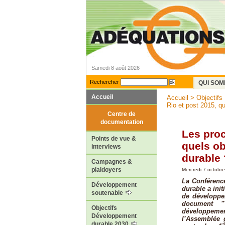
Samedi 8 août 2026
Rechercher
QUI SOM
Accueil
Accueil
>
Objectifs
Rio et post 2015, que
Centre de
documentation
Les proc
Points de vue &
quels ob
interviews
durable 
Campagnes &
plaidoyers
Mercredi 7 octobr
La Conférence
Développement
durable a init
soutenable
de développe
document "
Objectifs
développeme
Développement
l’Assemblée 
durable 2030