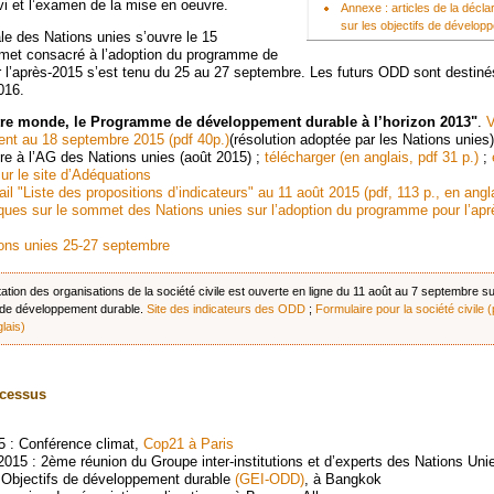
ivi et l’examen de la mise en oeuvre.
Annexe : articles de la décla
sur les objectifs de développ
e des Nations unies s’ouvre le 15
et consacré à l’adoption du programme de
l’après-2015 s’est tenu du 25 au 27 septembre. Les futurs ODD sont destinés
016.
tre monde, le Programme de développement durable à l’horizon 2013"
.
V
ent au 18 septembre 2015 (pdf 40p.)
(résolution adoptée par les Nations unies)
re à l’AG des Nations unies (août 2015) ;
télécharger (en anglais, pdf 31 p.)
;
sur le site d’Adéquations
l "Liste des propositions d’indicateurs" au 11 août 2015 (pdf, 113 p., en angl
iques sur le sommet des Nations unies sur l’adoption du programme pour l’apr
ns unies 25-27 septembre
ation des organisations de la société civile est ouverte en ligne du 11 août au 7 septembre su
 de développement durable.
Site des indicateurs des ODD
;
Formulaire pour la société civile (
lais)
ocessus
5 : Conférence climat,
Cop21 à Paris
015 : 2ème réunion du Groupe inter-institutions et d’experts des Nations Unie
s Objectifs de développement durable
(GEI-ODD)
, à Bangkok