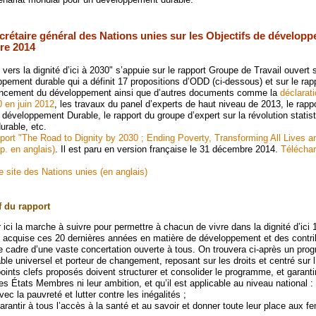
crétaire général des Nations unies sur les Objectifs de dévelop
re 2014
 vers la dignité d’ici à 2030" s’appuie sur le rapport Groupe de Travail ouvert 
ppement durable qui a définit 17 propositions d’ODD (ci-dessous) et sur le rap
inancement du développement ainsi que d’autres documents comme la
déclarati
 en juin 2012
, les travaux du panel d’experts de haut niveau de 2013, le rap
 développement Durable, le rapport du groupe d’expert sur la révolution statis
rable, etc.
pport "The Road to Dignity by 2030 ; Ending Poverty, Transforming All Lives a
 p. en anglais)
. Il est paru en version française le 31 décembre 2014.
Téléchar
e site des Nations unies (en anglais)
f du rapport
er ici la marche à suivre pour permettre à chacun de vivre dans la dignité d’ic
e acquise ces 20 dernières années en matière de développement et des contri
 cadre d’une vaste concertation ouverte à tous. On trouvera ci-après un pr
e universel et porteur de changement, reposant sur les droits et centré sur l
points clefs proposés doivent structurer et consolider le programme, et garantir 
des États Membres ni leur ambition, et qu’il est applicable au niveau national :
 avec la pauvreté et lutter contre les inégalités ;
arantir à tous l’accès à la santé et au savoir et donner toute leur place aux 