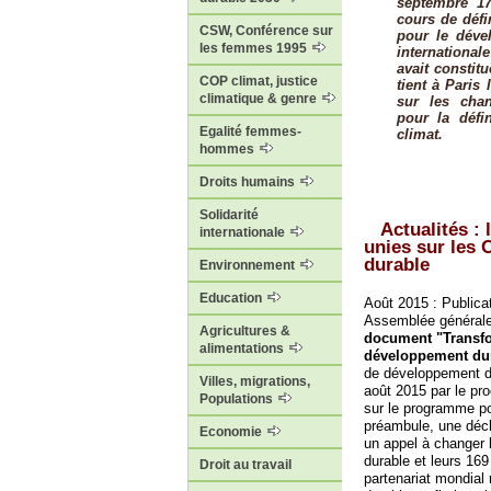
septembre 17
cours de défi
CSW, Conférence sur
pour le déve
les femmes 1995
international
avait constit
COP climat, justice
tient à Paris
climatique & genre
sur les chan
pour la défi
Egalité femmes-
climat.
hommes
Droits humains
Solidarité
Actualités :
internationale
unies sur les 
durable
Environnement
Education
Août 2015 : Publica
Assemblée générale
Agricultures &
document "Transf
alimentations
développement dur
de développement du
Villes, migrations,
août 2015 par le pr
Populations
sur le programme p
préambule, une décl
Economie
un appel à changer 
durable et leurs 16
Droit au travail
partenariat mondial