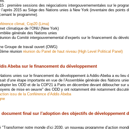
ris.
015 : première sessions des négociations intergouvernementales sur le prog
l’après 2015 au Siège des Nations unies à New York (inventaire des points 
ernant le programme).
férence climat, Cop20 (Lima)
et climatique de l’ONU (New York)
emblée générale des Nations unies
réunion du Comité intergouvernemental d’experts sur le financement du déve
me Groupe de travail ouvert (OWG)
 2ème réunion
réunion du Panel de haut niveau (High Level Political Panel)
dis Abeba sur le financement du développement
ations unies sur le financement du développement à Addis-Abeba a eu lieu 
gissait d’une étape importante en vue de l’Assemblée générale des Nations unie
 adopter les ODD et de la COP21 à Paris en décembre devant déboucher sur 
"moyens de mise en oeuvre" des ODD y ont notamment été notamment discuté
ction issu de la Conférence d’Addis Abeba
gne
u document final sur l’adoption des objectifs de développement d
é "Transformer notre monde d’ici 2030, un nouveau programme d’action mondia