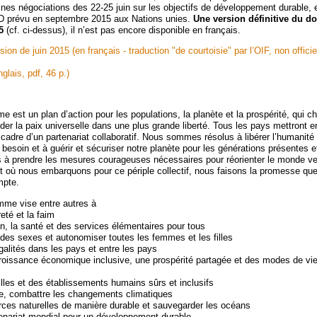
nes négociations des 22-25 juin sur les objectifs de développement durable, 
 prévu en septembre 2015 aux Nations unies.
Une version définitive du d
5
(cf. ci-dessus), il n’est pas encore disponible en français.
sion de juin 2015 (en français - traduction "de courtoisie" par l’OIF, non offici
glais, pdf, 46 p.)
 est un plan d’action pour les populations, la planète et la prospérité, qui c
der la paix universelle dans une plus grande liberté. Tous les pays mettront 
adre d’un partenariat collaboratif. Nous sommes résolus à libérer l’humanité 
 besoin et à guérir et sécuriser notre planète pour les générations présentes e
à prendre les mesures courageuses nécessaires pour réorienter le monde ve
où nous embarquons pour ce périple collectif, nous faisons la promesse qu
mpte.
me vise entre autres à
eté et la faim
n, la santé et des services élémentaires pour tous
é des sexes et autonomiser toutes les femmes et les filles
alités dans les pays et entre les pays
oissance économique inclusive, une prospérité partagée et des modes de vie
les et des établissements humains sûrs et inclusifs
te, combattre les changements climatiques
urces naturelles de manière durable et sauvegarder les océans
tenariat mondial pour un développement durable.