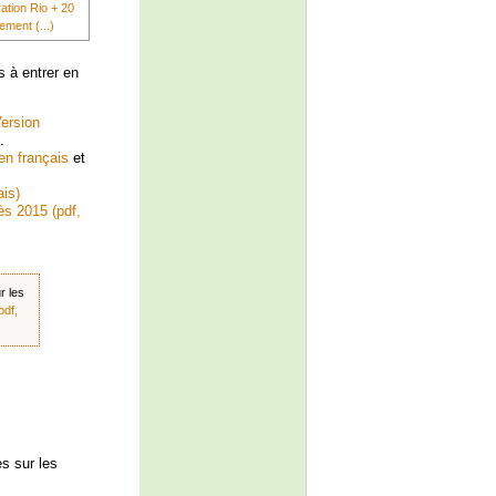
ration Rio + 20
ement (...)
 à entrer en
ersion
.
en français
et
ais)
ès 2015 (pdf,
r les
pdf,
s sur les