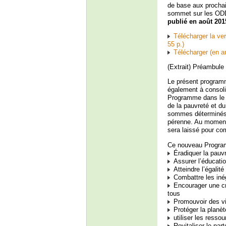
de base aux prochai
sommet sur les ODD
publié en août 201
Télécharger la ver
55 p.)
Télécharger (en an
(Extrait) Préambule
Le présent programme
également à consoli
Programme dans le c
de la pauvreté et du
sommes déterminés 
pérenne. Au moment 
sera laissé pour co
Ce nouveau Program
Éradiquer la pauvr
Assurer l’éducatio
Atteindre l’égalit
Combattre les inég
Encourager une cr
tous
Promouvoir des vil
Protéger la planè
utiliser les resso
Revitaliser le par