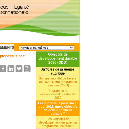
EMENTS
Objectifs de
processus post
développement durable
2030 (ODD)
Articles de la même
rubrique
Sommet mondial de l’avenir
en 2024, Notre programme
commun (ONU)
Programme de
développement durable d’ici
2030
Les processus post Rio et
post 2015, quels objectifs
de développement
durable ?
Les Objectifs de
développement durable, un
programme universel ?