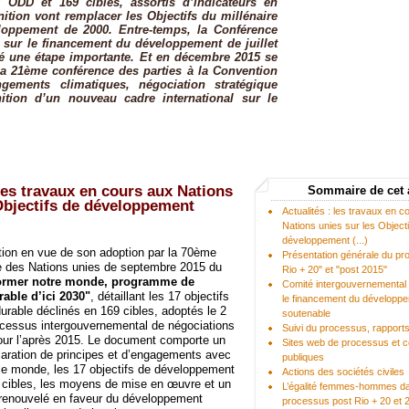
 ODD et 169 cibles, assortis d’indicateurs en
nition vont remplacer les Objectifs du millénaire
loppement de 2000. Entre-temps, la Conférence
e sur le financement du développement de juillet
ué une étape importante. Et en décembre 2015 se
 la 21ème conférence des parties à la Convention
gements climatiques, négociation stratégique
nition d’un nouveau cadre international sur le
 les travaux en cours aux Nations
Sommaire de cet 
Objectifs de développement
Actualités : les travaux en 
Nations unies sur les Object
développement (...)
tion en vue de son adoption par la 70ème
Présentation générale du pr
 des Nations unies de septembre 2015 du
Rio + 20" et "post 2015"
ormer notre monde, programme de
Comité intergouvernemental 
able d’ici 2030"
, détaillant les 17 objectifs
le financement du développ
rable déclinés en 169 cibles, adoptés le 2
soutenable
ocessus intergouvernemental de négociations
Suivi du processus, rapports 
our l’après 2015. Le document comporte un
Sites web de processus et c
aration de principes et d’engagements avec
publiques
le monde, les 17 objectifs de développement
Actions des sociétés civiles
9 cibles, les moyens de mise en œuvre et un
L’égalité femmes-hommes da
 renouvelé en faveur du développement
processus post Rio + 20 et 