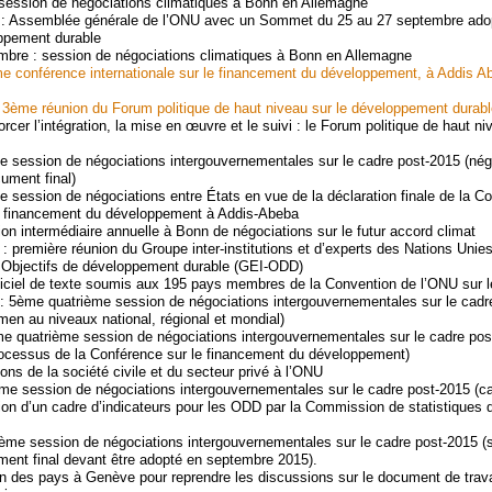
 session de négociations climatiques à Bonn en Allemagne
 : Assemblée générale de l’ONU avec un Sommet du 25 au 27 septembre adop
oppement durable
mbre : session de négociations climatiques à Bonn en Allemagne
e conférence internationale sur le financement du développement, à Addis A
:
3ème réunion du Forum politique de haut niveau sur le développement durabl
rcer l’intégration, la mise en œuvre et le suivi : le Forum politique de haut n
e session de négociations intergouvernementales sur le cadre post-2015 (nég
cument final)
e session de négociations entre États en vue de la déclaration finale de la C
le financement du développement à Addis-Abeba
ion intermédiaire annuelle à Bonn de négociations sur le futur accord climat
 : première réunion du Groupe inter-institutions et d’experts des Nations Unies
s Objectifs de développement durable (GEI-ODD)
ficiel de texte soumis aux 195 pays membres de la Convention de l’ONU sur l
: 5ème quatrième session de négociations intergouvernementales sur le cadr
xamen au niveaux national, régional et mondial)
me quatrième session de négociations intergouvernementales sur le cadre pos
rocessus de la Conférence sur le financement du développement)
tions de la société civile et du secteur privé à l’ONU
e session de négociations intergouvernementales sur le cadre post-2015 (cal
ation d’un cadre d’indicateurs pour les ODD par la Commission de statistiques
2ème session de négociations intergouvernementales sur le cadre post-2015 (s
ment final devant être adopté en septembre 2015).
n des pays à Genève pour reprendre les discussions sur le document de travai