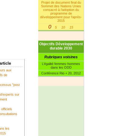
Projet de document final du
Sommet des Nations Unies
consacré à l’adoption du
programme de
développement pour l’après-
2015
0
5
10
15
|
|
|
Objectifs Développement
durable 2030
Rubriques voisines
article
L’égalité femmes-hommes
dans les ODD
cours aux
Conférence Rio + 20, 2012
ifs de
ocessus "post
d’experts sur
ement
officiels
onsultations
ns les
2015