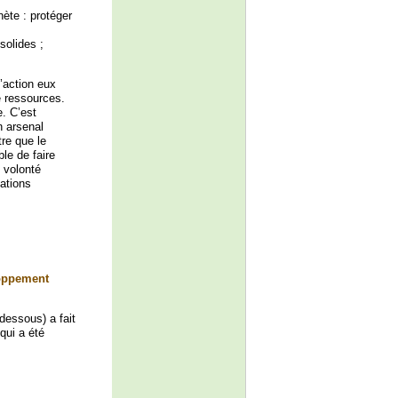
nète : protéger
 solides ;
’action eux
e ressources.
e. C’est
n arsenal
tre que le
le de faire
 volonté
nations
loppement
-dessous) a fait
qui a été