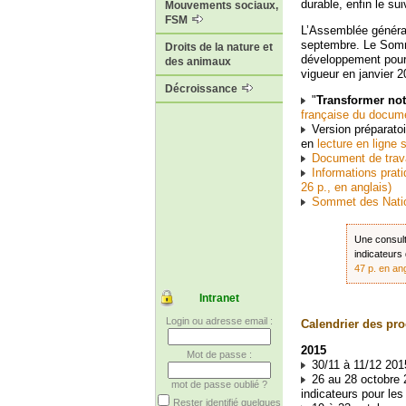
durable, enfin le su
Mouvements sociaux,
FSM
L’Assemblée général
septembre. Le Somm
Droits de la nature et
développement pour 
des animaux
vigueur en janvier 2
Décroissance
"
Transformer no
française du docum
Version préparatoi
en
lecture en ligne 
Document de travai
Informations prat
26 p., en anglais)
Sommet des Natio
Une consult
indicateurs
47 p. en ang
Intranet
Login ou adresse email :
Calendrier des pr
2015
Mot de passe :
30/11 à 11/12 201
26 au 28 octobre 2
mot de passe oublié ?
indicateurs pour le
Rester identifié quelques