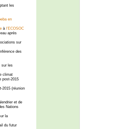
tant les
beba en
e
à
l’ECOSOC
iveau après
ociations sur
onférence des
 sur les
e climat
e post-2015
t-2015 (réunion
endrier et de
 des Nations
ur la
l du futur