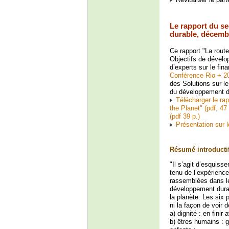
Le rapport du se
durable, décemb
Ce rapport "La route
Objectifs de dévelo
d’experts sur le f
Conférence Rio + 20
des Solutions sur le
du développement du
Télécharger le ra
the Planet" (pdf, 47
(pdf 39 p.)
Présentation sur l
Résumé introducti
"Il s’agit d’esquiss
tenu de l’expérienc
rassemblées dans le
développement durabl
la planète. Les six 
ni la façon de voir 
a) dignité : en finir
b) êtres humains : g