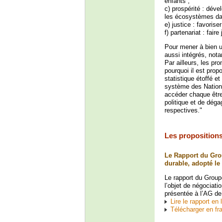
enfants ;
c) prospérité : déve
les écosystèmes dans
e) justice : favorise
f) partenariat : fai
Pour mener à bien u
aussi intégrés, not
Par ailleurs, les pr
pourquoi il est prop
statistique étoffé et
système des Nations
accéder chaque être 
politique et de déga
respectives."
Les proposition
Le Rapport du Grou
durable, adopté le
Le rapport du Groupe
l’objet de négociati
présentée à l’AG d
Lire le rapport en 
Télécharger en fra