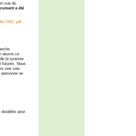
en vue du
ocument a été
elle ONU, pdf
herche
en œuvre ce
de la tyrannie
t futures. Nous
rs une voie
e personne ne
 durables pour