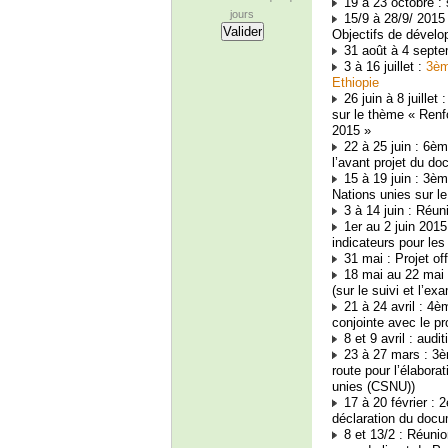
19 à 23 octobre :
jours
15/9 à 28/9/ 2015
Objectifs de dével
31 août à 4 septe
3 à 16 juillet :
3èm
Ethiopie
26 juin à 8 juillet 
sur le thème « Renfo
2015 »
22 à 25 juin : 6èm
l’avant projet du do
15 à 19 juin : 3èm
Nations unies sur 
3 à 14 juin : Réun
1er au 2 juin 2015
indicateurs pour le
31 mai : Projet of
18 mai au 22 mai 
(sur le suivi et l’e
21 à 24 avril : 4è
conjointe avec le p
8 et 9 avril : audi
23 à 27 mars : 3èm
route pour l’élabor
unies (CSNU))
17 à 20 février : 
déclaration du docu
8 et 13/2 : Réunio