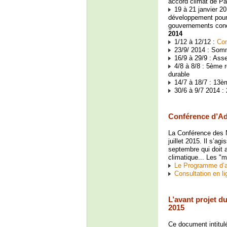
accord climat de Pa
19 à 21 janvier 2
développement pour 
gouvernements conc
2014
1/12 à 12/12 :
Con
23/9/ 2014 : Somm
16/9 à 29/9 : Ass
4/8 à 8/8 : 5ème 
durable
14/7 à 18/7 : 13è
30/6 à 9/7 2014 :
Conférence d’Ad
La Conférence des N
juillet 2015. Il s’a
septembre qui doit
climatique... Les 
Le Programme d’a
Consultation en li
L’avant projet d
2015
Ce document intitul