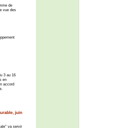
ramme de
de vue des
loppement
du 3 au 16
s en
un accord
s.
urable, juin
le" va servir