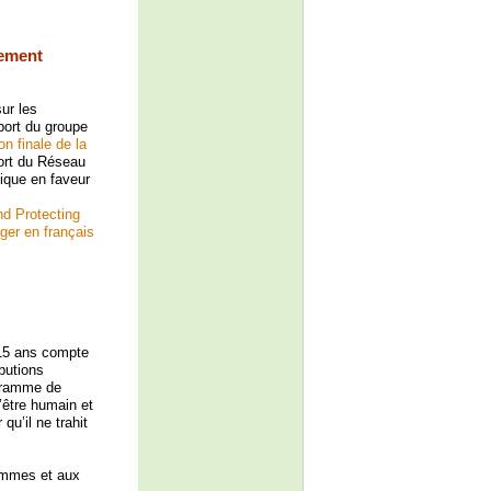
pement
sur les
port du groupe
on finale de la
port du Réseau
tique en faveur
nd Protecting
ger en français
i 15 ans compte
butions
ogramme de
’être humain et
qu’il ne trahit
femmes et aux