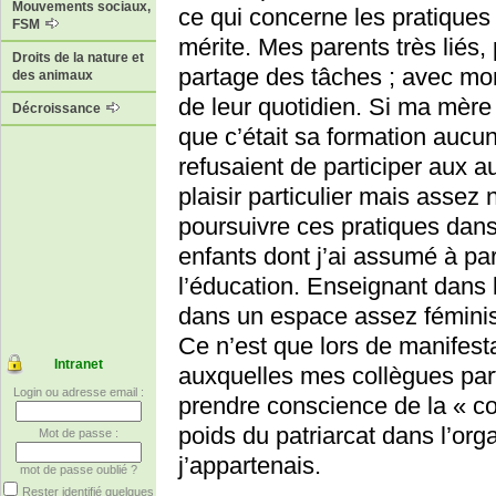
Mouvements sociaux,
ce qui concerne les pratique
FSM
mérite. Mes parents très liés,
Droits de la nature et
partage des tâches ; avec mon
des animaux
de leur quotidien. Si ma mère
Décroissance
que c’était sa formation aucun
refusaient de participer aux a
plaisir particulier mais assez 
poursuivre ces pratiques dans
enfants dont j’ai assumé à part
l’éducation. Enseignant dans l
dans un espace assez féminis
Ce n’est que lors de manifest
Intranet
auxquelles mes collègues par
Login ou adresse email :
prendre conscience de la « co
poids du patriarcat dans l’orga
Mot de passe :
j’appartenais.
mot de passe oublié ?
Rester identifié quelques