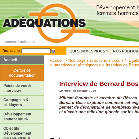
Vendredi 7 août 2026
Rechercher
QUI SOMMES NOUS ?
NOS PUBLICA
Accueil
Accueil
>
Nos projets & actions en cours
>
Egal
>
Interviews et témoignages
> Interview de Bern
Centre de
documentation
Interview de Bernard Bo
Points de vue &
interviews
Mercredi 19 octobre 2016
Militant féministe et membre du Réseau 
Campagnes &
Bernard Bosc explique comment cet enga
plaidoyers
permet de déconstruire de nombreux sy
et d’avoir une réflexion globale sur les in
Développement
soutenable
Objectifs
Développement
durable 2030