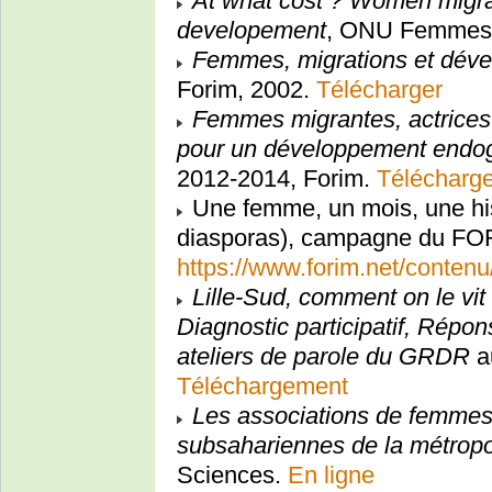
At what cost ? Women migra
developement
, ONU Femmes
Femmes, migrations et dév
Forim, 2002.
Télécharger
Femmes migrantes, actrices 
pour un développement endo
2012-2014, Forim.
Télécharg
Une femme, un mois, une hist
diasporas), campagne du FO
https://www.forim.net/contenu
Lille-Sud, comment on le vit
Diagnostic participatif, Répo
ateliers de parole du GRDR
au
Téléchargement
Les associations de femmes
subsahariennes de la métropol
Sciences.
En ligne