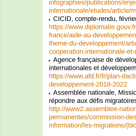
infographies/publications/enj
internationale/etudes/article/m
CICID, compte-rendu, févrie
https://www.diplomatie.gouv.fr/
france/aide-au-developpement
theme-du-developpement/articl
cooperation-internationale-e
Agence française de dévelop
internationales et développe
https://www.afd.fr/fr/plan-dact
developpement-2018-2022
Assemblée nationale, Mission
répondre aux défis migratoire
http://www2.assemblee-nation
permanentes/commission-des-a
information/les-migrations/(bl