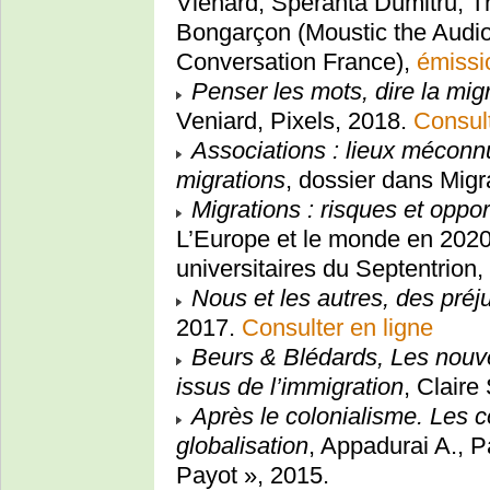
Vienard, Speranta Dumitru, 
Bongarçon (Moustic the Audio
Conversation France),
émissi
Penser les mots, dire la mig
Veniard, Pixels, 2018.
Consult
Associations : lieux méconnu
migrations
, dossier dans Migr
Migrations : risques et oppor
L’Europe et le monde en 2020
universitaires du Septentrion
Nous et les autres, des pré
2017.
Consulter en ligne
Beurs & Blédards, Les nouve
issus de l’immigration
, Claire
Après le colonialisme. Les 
globalisation
, Appadurai A., P
Payot », 2015.