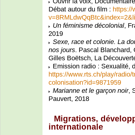
Ouvrir la voix, Documentair
Débat autour du film :
https:/
v=8RMLdwQqBtc&index=2&l
Un féminisme décolonial
, F
2019
Sexe, race et colonie. La d
nos jours
. Pascal Blanchard, 
Gilles Boëtsch, La Découvert
Emission radio : Sexualité, 
https://www.rts.ch/play/radio/
colonisation?id=9871959
Marianne et le garçon noir
, 
Pauvert, 2018
Migrations, développ
internationale