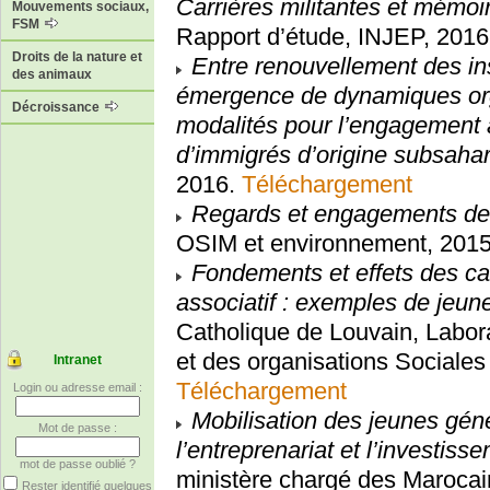
Carrières militantes et mémoi
Mouvements sociaux,
FSM
Rapport d’étude, INJEP, 201
Droits de la nature et
Entre renouvellement des i
des animaux
émergence de dynamiques org
Décroissance
modalités pour l’engagement 
d’immigrés d’origine subsaha
2016.
Téléchargement
Regards et engagements de 
OSIM et environnement, 201
Fondements et effets des ca
associatif : exemples de jeu
Catholique de Louvain, Labora
et des organisations Socia
Intranet
Téléchargement
Login ou adresse email :
Mobilisation des jeunes gén
Mot de passe :
l’entreprenariat et l’investis
mot de passe oublié ?
ministère chargé des Marocain
Rester identifié quelques