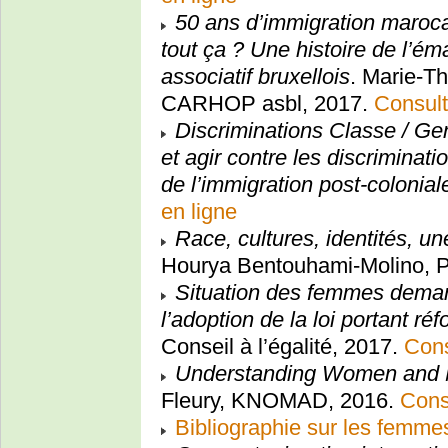
50 ans d’immigration maroca
tout ça ? Une histoire de l’ém
associatif bruxellois
. Marie-T
CARHOP asbl, 2017.
Consult
Discriminations Classe / G
et agir contre les discrimina
de l’immigration post-colonial
en ligne
Race, cultures, identités, u
Hourya Bentouhami-Molino, 
Situation des femmes deman
l’adoption de la loi portant réf
Conseil à l’égalité, 2017.
Cons
Understanding Women and M
Fleury, KNOMAD, 2016.
Cons
Bibliographie sur les femme