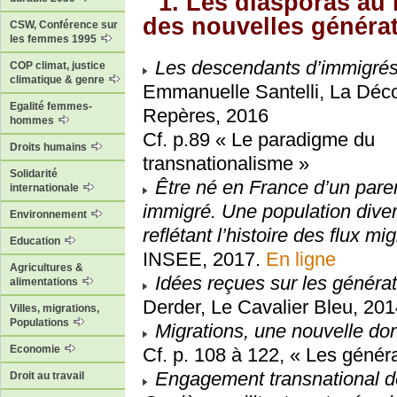
1. Les diasporas au
des nouvelles généra
CSW, Conférence sur
les femmes 1995
Les descendants d’immigré
COP climat, justice
climatique & genre
Emmanuelle Santelli, La Déco
Egalité femmes-
Repères, 2016
hommes
Cf. p.89 « Le paradigme du
Droits humains
transnationalisme »
Solidarité
Être né en France d’un pare
internationale
immigré. Une population dive
Environnement
reflétant l’histoire des flux mi
Education
INSEE, 2017.
En ligne
Agricultures &
Idées reçues sur les généra
alimentations
Derder, Le Cavalier Bleu, 20
Villes, migrations,
Populations
Migrations, une nouvelle do
Economie
Cf. p. 108 à 122, « Les génér
Engagement transnational d
Droit au travail