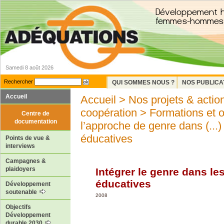
Samedi 8 août 2026
Rechercher
QUI SOMMES NOUS ?
NOS PUBLICA
Accueil
Accueil
>
Nos projets & actio
coopération
>
Formations et 
Centre de
documentation
l’approche de genre dans (...)
éducatives
Points de vue &
interviews
Campagnes &
plaidoyers
Intégrer le genre dans le
éducatives
Développement
soutenable
2008
Objectifs
Développement
durable 2030