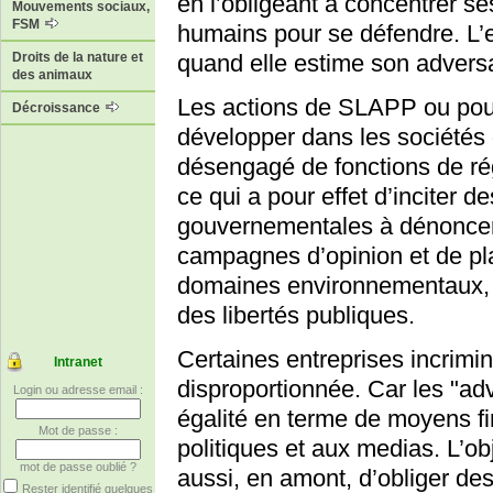
en l’obligeant à concentrer s
Mouvements sociaux,
FSM
humains pour se défendre. L’en
quand elle estime son adversa
Droits de la nature et
des animaux
Les actions de SLAPP ou pour
Décroissance
développer dans les sociétés d
désengagé de fonctions de régu
ce qui a pour effet d’inciter d
gouvernementales à dénoncer 
campagnes d’opinion et de p
domaines environnementaux, 
des libertés publiques.
Certaines entreprises incrimi
Intranet
disproportionnée. Car les "ad
Login ou adresse email :
égalité en terme de moyens fi
Mot de passe :
politiques et aux medias. L’obje
mot de passe oublié ?
aussi, en amont, d’obliger d
Rester identifié quelques