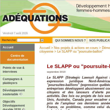
Vendredi 7 août 2026
Rechercher
QUI SOMMES NOUS ?
NOS PUBLICA
Accueil
Accueil
>
Nos projets & actions en cours
>
Démoc
citoyenne
> Le SLAPP ou "poursuite-baillon"
Centre de
documentation
Le SLAPP ou "poursuite-
Points de vue &
interviews
septembre 2010
Le SLAPP (Strategic Lawsuit Against Pu
Campagnes &
expression juridique Nord-Améric
plaidoyers
"poursuites-baillons" (expression québé
entreprises développent abusivement c
Développement
citoyens et des lanceurs d’alerte po
soutenable
activités. Des lois ou projets de lois so
Unis, Australie, Canada pour encadrer 
Objectifs
pris de l’ampleur ces dernières anné
Développement
France, ce problème, comme celui du 
durable 2030