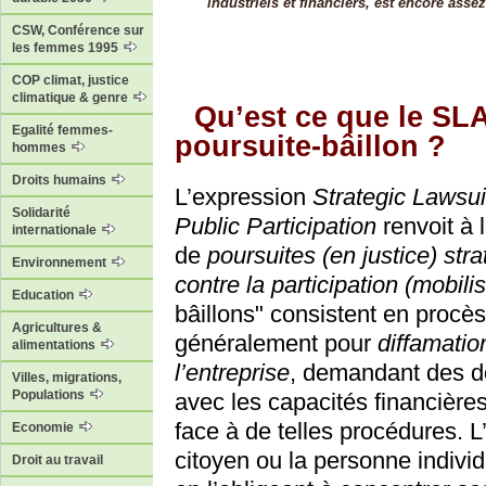
industriels et financiers, est encore asse
CSW, Conférence sur
les femmes 1995
COP climat, justice
climatique & genre
Qu’est ce que le SL
Egalité femmes-
poursuite-bâillon ?
hommes
Droits humains
L’expression
Strategic Lawsui
Solidarité
Public Participation
renvoit à 
internationale
de
poursuites (en justice) str
Environnement
contre la participation (mobili
Education
bâillons" consistent en proc
Agricultures &
généralement pour
diffamatio
alimentations
l’entreprise
, demandant des d
Villes, migrations,
Populations
avec les capacités financière
face à de telles procédures. L
Economie
citoyen ou la personne individu
Droit au travail